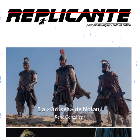
La «Odisea» de Nolan
René González