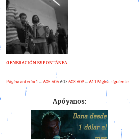
GENERACIÓN ESPONTÁNEA
Página anterior
1
…
605
606
607
608
609
…
611
Página siguiente
Apóyanos: