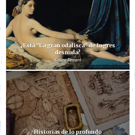
¿Está “La gran odalisca” de Ingres
desnuda?
Coline Ferrant
Historias de lo profundo