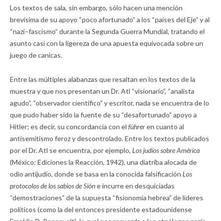
Los textos de sala, sin embargo, sólo hacen una mención
brevísima de su apoyo “poco afortunado” a los “países del Eje” y al
“nazi–fascismo” durante la Segunda Guerra Mundial, tratando el
asunto casi con la ligereza de una apuesta equivocada sobre un
juego de canicas.
Entre las múltiples alabanzas que resaltan en los textos de la
muestra y que nos presentan un Dr. Atl “visionario”, “analista
agudo”, “observador científico” y escritor, nada se encuentra de lo
que pudo haber sido la fuente de su “desafortunado” apoyo a
Hitler; es decir, su concordancia con el
führer
en cuanto al
antisemitismo feroz y descontrolado. Entre los textos publicados
por el Dr. Atl se encuentra, por ejemplo,
Los judíos sobre América
(México: Ediciones la Reacción, 1942), una diatriba alocada de
odio antijudío, donde se basa en la conocida falsificación
Los
protocolos de los sabios de Sión
e incurre en desquiciadas
“demostraciones” de la supuesta “fisionomía hebrea” de líderes
políticos (como la del entonces presidente estadounidense