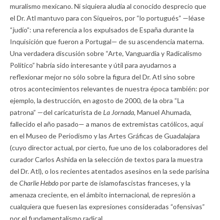
muralismo mexicano. Ni siquiera aludía al conocido desprecio que
el Dr. Atl mantuvo para con Siqueiros, por “lo portugués” —léase
“judío”: una referencia a los expulsados de España durante la
Inquisición que fueron a Portugal— de su ascendencia materna.
Una verdadera discusión sobre “Arte, Vanguardia y Radicalismo
Político” habría sido interesante y útil para ayudarnos a
reflexionar mejor no sólo sobre la figura del Dr. Atl sino sobre
otros acontecimientos relevantes de nuestra época también: por
ejemplo, la destrucción, en agosto de 2000, de la obra “La
patrona” —del caricaturista de
La Jornada,
Manuel Ahumada,
fallecido el año pasado— a manos de extremistas católicos, aquí
en el Museo de Periodismo y las Artes Gráficas de Guadalajara
(cuyo director actual, por cierto, fue uno de los colaboradores del
curador Carlos Ashida en la selección de textos para la muestra
del Dr. Atl), o los recientes atentados asesinos en la sede parisina
de
Charlie Hebdo
por parte de islamofascistas franceses, y la
amenaza creciente, en el ámbito internacional, de represión a
cualquiera que fuesen las expresiones consideradas “ofensivas”
por el fundamentalismo radical.