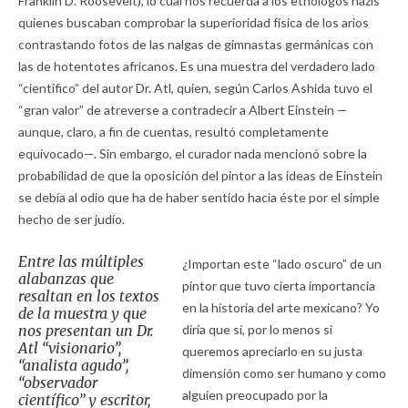
Franklin D. Roosevelt), lo cual nos recuerda a los etnólogos nazis
quienes buscaban comprobar la superioridad física de los arios
contrastando fotos de las nalgas de gimnastas germánicas con
las de hotentotes africanos. Es una muestra del verdadero lado
“científico” del autor Dr. Atl, quien, según Carlos Ashida tuvo el
“gran valor” de atreverse a contradecir a Albert Einstein —
aunque, claro, a fin de cuentas, resultó completamente
equivocado—. Sin embargo, el curador nada mencionó sobre la
probabilidad de que la oposición del pintor a las ideas de Einstein
se debía al odio que ha de haber sentido hacia éste por el simple
hecho de ser judío.
Entre las múltiples
¿Importan este “lado oscuro” de un
alabanzas que
pintor que tuvo cierta importancia
resaltan en los textos
en la historia del arte mexicano? Yo
de la muestra y que
nos presentan un Dr.
diría que sí, por lo menos si
Atl “visionario”,
queremos apreciarlo en su justa
“analista agudo”,
dimensión como ser humano y como
“observador
alguien preocupado por la
científico” y escritor,