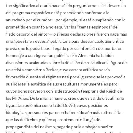
tan significativo al erario hace válido preguntarnos si el desarrollo
del programa expositivo está procediendo conforme a lo
anunciado por el curador —por ejemplo, si está cumpliendo con lo
prometido en cuanto a no esquivar los “temas espinosos” del
“lado oscuro” del pintor— o si esas declaraciones fueron nada más
una “puesta en escena” publicitaria para desviar cualquier crítica
previa que le podía haber llegado por su intención de montar un
homenaje a una figura tan polémica. En Alemania ha habido
discusiones acaloradas sobre la decisión de reivindicar la figura de
un artista como Arno Breker, cuya carrera artística se vio
favorecida durante el régimen nazi por el gusto que les provocó a
sus líderes la estética de sus esculturas monumentales pero
cuyos bonos cayeron con la destrucción temprana del Reich de
los Mil Años. De la misma manera, creo que es válido discutir una
figura tan polémica como la del Dr. Atl, cuyas posiciones
ideológicas personales parecen haber sido aún más extremistas
que las de Breker y quien aparentemente fungía de
propagandista del nazismo, pagado por la embajada nazi en