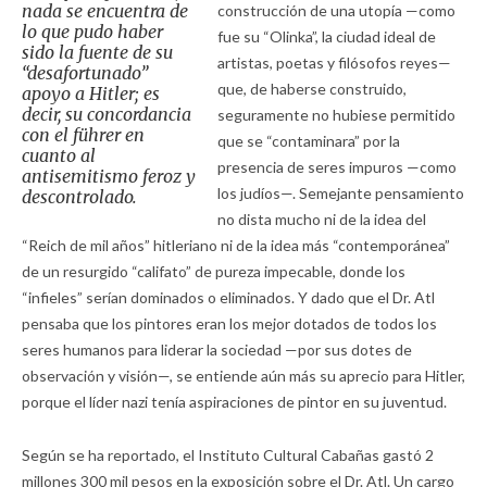
nada se encuentra de
construcción de una utopía —como
lo que pudo haber
fue su “Olinka”, la ciudad ideal de
sido la fuente de su
artistas, poetas y filósofos reyes—
“desafortunado”
que, de haberse construido,
apoyo a Hitler; es
decir, su concordancia
seguramente no hubiese permitido
con el
führer
en
que se “contaminara” por la
cuanto al
presencia de seres impuros —como
antisemitismo feroz y
los judíos—. Semejante pensamiento
descontrolado.
no dista mucho ni de la idea del
“Reich de mil años” hitleriano ni de la idea más “contemporánea”
de un resurgido “califato” de pureza impecable, donde los
“infieles” serían dominados o eliminados. Y dado que el Dr. Atl
pensaba que los pintores eran los mejor dotados de todos los
seres humanos para liderar la sociedad —por sus dotes de
observación y visión—, se entiende aún más su aprecio para Hitler,
porque el líder nazi tenía aspiraciones de pintor en su juventud.
Según se ha reportado, el Instituto Cultural Cabañas gastó 2
millones 300 mil pesos en la exposición sobre el Dr. Atl. Un cargo