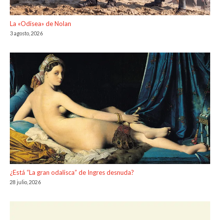
La «Odisea» de Nolan
3 agosto, 2026
¿Está “La gran odalisca” de Ingres desnuda?
28 julio, 2026