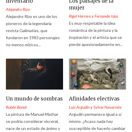
Inventario
Los paisajes de la
mujer
Alejandro Rizo
Rigel Herrera
y
Fernando Islas
Alejandro Rizo es uno de los
Es muy respetable la idea
pioneros de la legendaria
romántica de la pintura y la
revista Galimatías, que
inspiración y el artista que se
fundaron en 1983 personajes
pierde apasionadamente en...
no menos míticos...
Un mundo de sombras
Afinidades electivas
Rubén Bonet
Luis Argudín
y
Sylvia Navarrete
La pintura de Manuel Mathar
Argudín permanece igual a sí
se podría considerar visceral,
mismo. ¿Acaso nada hay
nace de un estado de ánimo y
susceptible de hacerlo cambiar