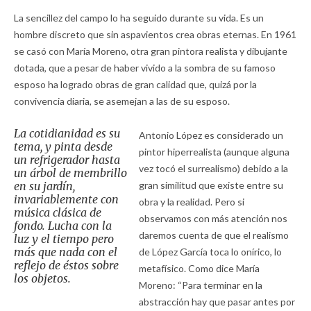
La sencillez del campo lo ha seguido durante su vida. Es un
hombre discreto que sin aspavientos crea obras eternas. En 1961
se casó con María Moreno, otra gran pintora realista y dibujante
dotada, que a pesar de haber vivido a la sombra de su famoso
esposo ha logrado obras de gran calidad que, quizá por la
convivencia diaria, se asemejan a las de su esposo.
La cotidianidad es su
Antonio López es considerado un
tema, y pinta desde
pintor hiperrealista (aunque alguna
un refrigerador hasta
vez tocó el surrealismo) debido a la
un árbol de membrillo
en su jardín,
gran similitud que existe entre su
invariablemente con
obra y la realidad. Pero si
música clásica de
observamos con más atención nos
fondo. Lucha con la
daremos cuenta de que el realismo
luz y el tiempo pero
más que nada con el
de López García toca lo onírico, lo
reflejo de éstos sobre
metafísico. Como dice María
los objetos.
Moreno: “Para terminar en la
abstracción hay que pasar antes por