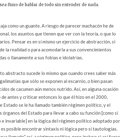
 sea fluxo de hablar de todo sin entender de nada.
ncaja como un guante. A riesgo de parecer machacón he de
onal, los asuntos que tienen que ver con la teoría, o que lo
ios. Pensar es en sí mismo un ejercicio de abstracción, si
de la realidad o para acomodarla a sus convencimientos
das o llanamente a sus fobias e idolatrías.
to abstracto sucede lo mismo que cuando crees saber más
 galimatías que sólo se exponen al escarnio, o bien pasan
cidos
de cacumen aún menos nutrido. Así, en alguna ocasión
 de antes y criticar entonces lo que él hizo en el 2000,
e Estado se le ha llamado también régimen político, y el
os órganos del Estado para llevar a cabo su función [como si
 e invariable] en la lógica del régimen político adoptado por
o es posible encontrar sintaxis ni lógica pero sí tautologías.
ya llamado” así, a régimen político, pero incluso si así fuese