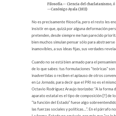
Filosofía.— Ciencia del charlatanismo, ó
—Canónigo Ayala (1811)
No es precisamente filosofía, pero el resto les e
insistir en que, quizá por alguna deformación pers
pretenden, desde siempre me han parecido prioritar
bien muchos simulan pensar sólo para abstraerse 
inamovibles, a sus ideas fijas, sus verdades revela
Cuando no se está bien armado para el pensamien
de lo que sabes: tus formulaciones “teóricas” son
inadvertidas o reciben el aplauso de otros
conven
en
La Jornada,
para decir que el PRI no es el mismo
Octavio Rodríguez Araujo
teorizaba:
“A la forma d
aparato estatal es el tipo de composición [?] de l
“la función del Estado” fuese algo sobreentendido
las fuerzas sociales y políticas…”. En el párrafo n
La forma-Estado no equivale, por más que “se le ha