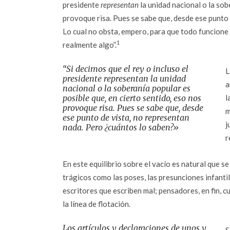
presidente
representan
la unidad nacional o la sob
provoque risa. Pues se sabe que, desde ese punto 
Lo cual no obsta, empero, para que todo funcione
1
realmente algo”.
“Si decimos que el rey o incluso el
L
presidente
representan
la unidad
a
nacional o la soberanía popular es
posible que, en cierto sentido, eso nos
l
provoque risa. Pues se sabe que, desde
m
ese punto de vista, no representan
j
nada. Pero ¿cuántos lo saben?»
r
En este equilibrio sobre el vacío es natural que 
trágicos como las poses, las presunciones infantil
escritores que escriben mal; pensadores, en fin, 
la línea de flotación.
Los artículos y declaraciones de unos y