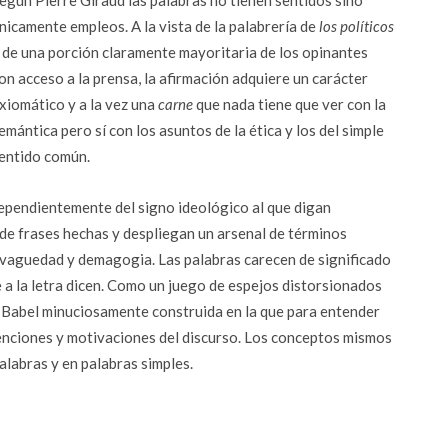
egún Pierre Giraud las palabras no tienen sentidos sino
nicamente empleos. A la vista de la palabrería de
los políticos
 de una porción claramente mayoritaria de los opinantes
on acceso a la prensa, la afirmación adquiere un carácter
xiomático y a la vez una
carne
que nada tiene que ver con la
emántica pero sí con los asuntos de la ética y los del simple
entido común.
dependientemente del signo ideológico al que digan
e frases hechas y despliegan un arsenal de términos
 vaguedad y demagogia. Las palabras carecen de significado
 a la letra dicen. Como un juego de espejos distorsionados
a Babel minuciosamente construida en la que para entender
ntenciones y motivaciones del discurso. Los conceptos mismos
alabras y en palabras simples.