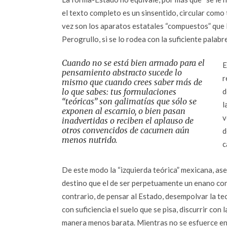
el texto completo es un sinsentido, circular como 
vez son los aparatos estatales “compuestos” que l
Perogrullo, si se lo rodea con la suficiente palab
Cuando no se está bien armado para el
E
pensamiento abstracto sucede lo
r
mismo que cuando crees saber más de
lo que sabes: tus formulaciones
d
“teóricas” son galimatías que sólo se
l
exponen al escarnio, o bien pasan
v
inadvertidas o reciben el aplauso de
otros
convencidos
de cacumen aún
d
menos nutrido.
c
De este modo la “izquierda teórica” mexicana, as
destino que el de ser perpetuamente un enano con
contrario, de pensar al Estado, desempolvar la teo
con suficiencia el suelo que se pisa, discurrir con 
manera menos barata. Mientras no se esfuerce en 