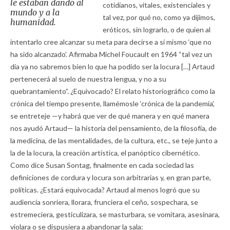
le estaban dando al
cotidianos, vitales, existenciales y
mundo y a la
tal vez, por qué no, como ya dijimos,
humanidad.
eróticos, sin lograrlo, o de quien al
intentarlo cree alcanzar su meta para decirse a sí mismo ‘que no
ha sido alcanzado’. Afirmaba Michel Foucault en 1964 “tal vez un
día ya no sabremos bien lo que ha podido ser la locura […] Artaud
pertenecerá al suelo de nuestra lengua, y no a su
quebrantamiento”. ¿Equivocado? El relato historiográfico como la
crónica del tiempo presente, llamémosle ‘crónica de la pandemia’,
se entreteje —y habrá que ver de qué manera y en qué manera
nos ayudó Artaud— la historia del pensamiento, de la filosofía, de
la medicina, de las mentalidades, de la cultura, etc., se teje junto a
la de la locura, la creación artística, el panóptico cibernético.
Como dice Susan Sontag, finalmente en cada sociedad las
definiciones de cordura y locura son arbitrarias y, en gran parte,
políticas. ¿Estará equivocada? Artaud al menos logró que su
audiencia sonriera, llorara, frunciera el ceño, sospechara, se
estremeciera, gesticulizara, se masturbara, se vomitara, asesinara,
violara o se dispusiera a abandonar la sala: