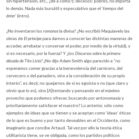
sin hipertensión, etc., ¿de a cómo?); decesos: pobres, no importa
lo demás. Nada más bursátil y especulativo que el ‘tiempo del
énter’
(intro).
¿No inventaron los
romanos
la divisa? ¿No escribió Maquiavelo las
obras de
El príncipe
para darnos a conocer las distintas maneras de
acceder, arrebatar y conservar el poder, por medio de la
virtu
(d), y
si es necesario, por la fuerza? Y ¿los
Discursos sobre la primera
década de Tito Livio?
¿No dijo Adam Smith algo parecido a “no
esperamos comer gracias a la benevolencia del carnicero, del
cervecero o del panadero, sino a la consideración de su propio
interés”, es decir, no quejarnos de si es egoísta o no (que claro y
obvio que lo es), sino [
A
]tentando y pensando en el máximo
provecho que podemos ofrecer, buscando por antonomasia y
prioritariamente satisfacer el nuestro? Lo anterior, sólo como
ejemplos de ideas que se tienen y se aceptan como ‘ideas’ éticas
de lo que es bueno y por tanto deseables en el Occidente, como
imaginario que concibe Artaud. Tal vez por ello la teoría ética
utilitarista tiene, se ve obligada, como los partidos políticos