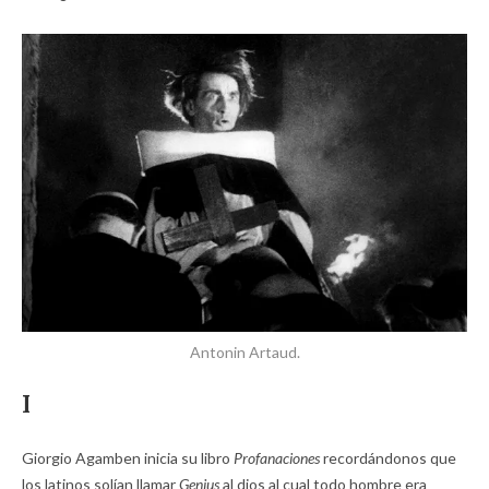
Antonin Artaud.
I
Giorgio Agamben inicia su libro
Profanaciones
recordándonos que
los latinos solían llamar
Genius
al dios al cual todo hombre era