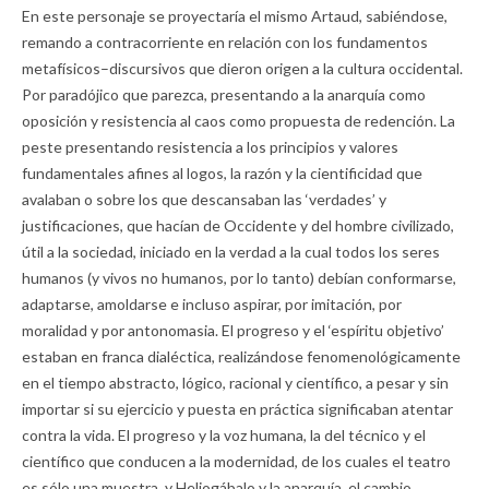
En este personaje se proyectaría el mismo Artaud, sabiéndose,
remando a contracorriente en relación con los fundamentos
metafísicos–discursivos que dieron origen a la cultura occidental.
Por paradójico que parezca, presentando a la anarquía como
oposición y resistencia al caos como propuesta de redención. La
peste presentando resistencia a los principios y valores
fundamentales afines al logos, la razón y la cientificidad que
avalaban o sobre los que descansaban las ‘verdades’ y
justificaciones, que hacían de Occidente y del hombre civilizado,
útil a la sociedad, iniciado en la verdad a la cual todos los seres
humanos (y vivos no humanos, por lo tanto) debían conformarse,
adaptarse, amoldarse e incluso aspirar, por imitación, por
moralidad y por antonomasia. El progreso y el ‘espíritu objetivo’
estaban en franca dialéctica, realizándose fenomenológicamente
en el tiempo abstracto, lógico, racional y científico, a pesar y sin
importar si su ejercicio y puesta en práctica significaban atentar
contra la vida. El progreso y la voz humana, la del técnico y el
científico que conducen a la modernidad, de los cuales el teatro
es sólo una muestra, y Heliogábalo y la anarquía, el cambio