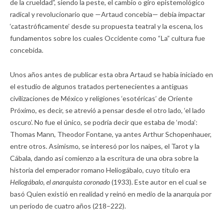
de la crueldad”, siendo la peste, el cambio o giro epistemológico
radical y revolucionario que —Artaud concebía— debía impactar
‘catastróficamente’ desde su propuesta teatral y la escena, los
fundamentos sobre los cuales Occidente como “La” cultura fue
concebida.
Unos años antes de publicar esta obra Artaud se había iniciado en
el estudio de algunos tratados pertenecientes a antiguas
civilizaciones de México y religiones ‘esotéricas’ de Oriente
Próximo, es decir, se atrevió a pensar desde el otro lado, ‘el lado
oscuro’. No fue el único, se podría decir que estaba de ‘moda’:
Thomas Mann, Theodor Fontane, ya antes Arthur Schopenhauer,
entre otros. Asimismo, se interesó por los naipes, el Tarot y la
Cábala, dando así comienzo a la escritura de una obra sobre la
historia del emperador romano Heliogábalo, cuyo título era
Heliogábalo, el anarquista coronado
(1933). Este autor en el cual se
basó Quien existió en realidad y reinó en medio de la anarquía por
un periodo de cuatro años (218–222).