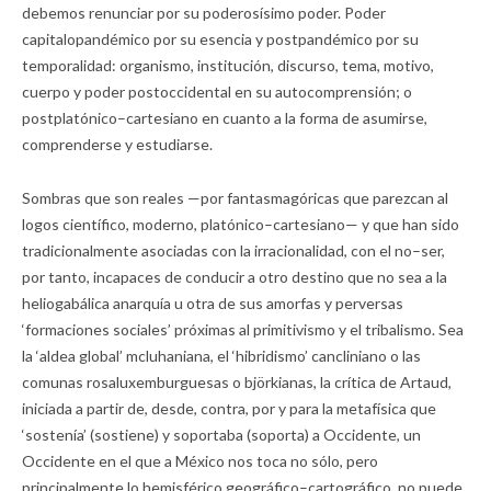
debemos renunciar por su poderosísimo poder. Poder
capitalopandémico por su esencia y postpandémico por su
temporalidad: organismo, institución, discurso, tema, motivo,
cuerpo y poder postoccidental en su autocomprensión; o
postplatónico–cartesiano en cuanto a la forma de asumirse,
comprenderse y estudiarse.
Sombras que son reales —por fantasmagóricas que parezcan al
logos científico, moderno, platónico–cartesiano— y que han sido
tradicionalmente asociadas con la irracionalidad, con el no–ser,
por tanto, incapaces de conducir a otro destino que no sea a la
heliogabálica anarquía u otra de sus amorfas y perversas
‘formaciones sociales’ próximas al primitivismo y el tribalismo. Sea
la ‘aldea global’ mcluhaniana, el ‘hibridismo’ cancliniano o las
comunas rosaluxemburguesas o björkianas, la crítica de Artaud,
iniciada a partir de, desde, contra, por y para la metafísica que
‘sostenía’ (sostiene) y soportaba (soporta) a Occidente, un
Occidente en el que a México nos toca no sólo, pero
principalmente lo hemisférico geográfico–cartográfico, no puede