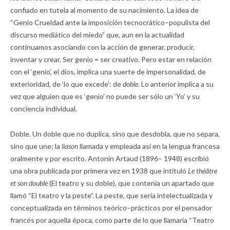
confiado en tutela al momento de su nacimiento. La idea de
“Genio Crueldad ante la imposición tecnocrático–populista del
discurso mediático del miedo” que, aun en la actualidad
continuamos asociando con la acción de generar, producir,
inventar y crear. Ser genio = ser creativo. Pero estar en relación
con el ‘genio’, el dios, implica una suerte de impersonalidad, de
exterioridad, de ‘lo que excede’: de
doble
. Lo anterior implica a su
vez que alguien que es ‘genio’ no puede ser sólo un ‘Yo’ y su
conciencia individual.
Doble. Un doble que no duplica, sino que desdobla, que no separa,
sino que une; la
liason
llamada y empleada así en la lengua francesa
oralmente y por escrito. Antonin Artaud (1896– 1948) escribió
una obra publicada por primera vez en 1938 que intituló
Le théâtre
et son double
(El teatro y su doble), que contenía un apartado que
llamó “El teatro y la peste”. La peste, que sería intelectualizada y
conceptualizada en términos teórico–prácticos por el pensador
francés por aquella época, como parte de lo que llamaría “Teatro