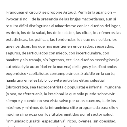
‘Franquear el círculo’ se propone Artaud. Permitir la aparición —
invocar si no— de la presencia de las brujas macbetianas, aun si
resulta difícil distinguirlas al mimetizarse con los dueños del logos,
es decir, los de la salud, los de los datos, las cifras, los números, las
estadísticas, las gráficas, las tendencias, los que nos cuidan, los
que nos dicen, los que nos mantienen encerrados, separados,
seguros, desarticulados con miedo, con incertidumbre, con
hambre y sin trabajo, sin ingresos, etc.: los dueños
monológicos
(la
autoridad y la autoridad en la materia) del logos y las dicotomías
eugenésico–capitalistas contemporáneas. Suicidio en la corte,
hambruna en el establo, convite entre las elites celestial
(plutocrática, sea tecnocentrista o populista) e infernal–mundana
(o sea, nosferatuania, la irracional, la que sólo puede sobrevivir
siempre y cuando no sea vista salvo por unos cuantos, la de los
máximos y mínimos de la inframínima elite programada para ello y
máxime si no goza con los títulos emitidos por el sector salud:
“inmunidad bursátil–especulativa”: ricos, jóvenes, sin obesidad,