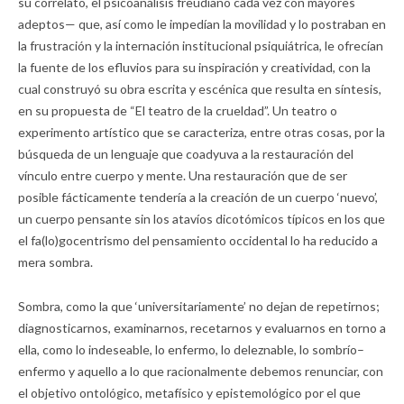
su correlato, el psicoanálisis freudiano cada vez con mayores
adeptos— que, así como le impedían la movilidad y lo postraban en
la frustración y la internación institucional psiquiátrica, le ofrecían
la fuente de los efluvios para su inspiración y creatividad, con la
cual construyó su obra escrita y escénica que resulta en síntesis,
en su propuesta de “El teatro de la crueldad”. Un teatro o
experimento artístico que se caracteriza, entre otras cosas, por la
búsqueda de un lenguaje que coadyuva a la restauración del
vínculo entre cuerpo y mente. Una restauración que de ser
posible fácticamente tendería a la creación de un cuerpo ‘nuevo’,
un cuerpo pensante sin los atavíos dicotómicos típicos en los que
el fa(lo)gocentrismo del pensamiento occidental lo ha reducido a
mera sombra.
Sombra, como la que ‘universitariamente’ no dejan de repetirnos;
diagnosticarnos, examinarnos, recetarnos y evaluarnos en torno a
ella, como lo indeseable, lo enfermo, lo deleznable, lo sombrío–
enfermo y aquello a lo que racionalmente debemos renunciar, con
el objetivo ontológico, metafísico y epistemológico por el que