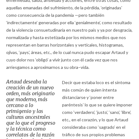
enfermedad, salud, ansiedad y acciones, entre otras cosas, como
aquellas emanadas del sufrimiento, de la pérdida, ‘originadas’
como consecuencia de la pandemia —pero también
‘indirectamente’ generadas por ella ‘genialmente’, como resultado
de la violencia consuetudinaria en nuestro país y ya por desgracia,
normalizada y hasta estetizada por los mismos medios que nos
representan en barras horizontales y verticales, histogramas,
ojivas, ‘pays’, áreas, etc., de lo cual nunca pudo escapar Artaud y
cuyo dolor nos ‘obligó’ a vivir junto con él cada vez que nos
arriesgamos a aproximarnos a su obra–vida.
Artaud deseaba la
Decir que estaba loco es el síntoma
creación de un nuevo
más común de quien intenta
orden, más originario
distanciarse y ‘poner entre
que moderno, más
cercano a lo
paréntesis’ lo que se quiere imponer
primigenio y las
como ‘verdadero’, ‘justo’, ‘sano’, ‘libre’,
culturas ancestrales
etc., en el corazón, y lo que Artaud
que lo que el progreso
consideraba como ‘sagrado’ en el
y la técnica como
correlatos de la razón
tráfico de sus propios problemas