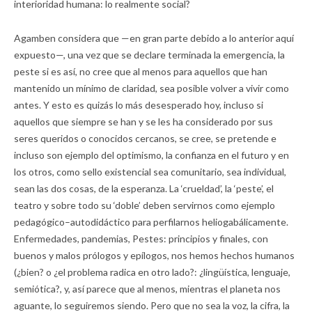
interioridad humana: lo realmente social?
Agamben considera que —en gran parte debido a lo anterior aquí
expuesto—, una vez que se declare terminada la emergencia, la
peste si es así, no cree que al menos para aquellos que han
mantenido un mínimo de claridad, sea posible volver a vivir como
antes. Y esto es quizás lo más desesperado hoy, incluso si
aquellos que siempre se han y se les ha considerado por sus
seres queridos o conocidos cercanos, se cree, se pretende e
incluso son ejemplo del optimismo, la confianza en el futuro y en
los otros, como sello existencial sea comunitario, sea individual,
sean las dos cosas, de la esperanza. La ‘crueldad’, la ‘peste’, el
teatro y sobre todo su ‘doble’ deben servirnos como ejemplo
pedagógico–autodidáctico para perfilarnos heliogabálicamente.
Enfermedades, pandemias, Pestes: principios y finales, con
buenos y malos prólogos y epílogos, nos hemos hechos humanos
(¿bien? o ¿el problema radica en otro lado?: ¿lingüística, lenguaje,
semiótica?, y, así parece que al menos, mientras el planeta nos
aguante, lo seguiremos siendo. Pero que no sea la voz, la cifra, la