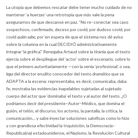
La utopía que debemos rescatar debe tener mucho cuidado de no
mantener ‘a
h
uerzas’ una retrotopía que más vale la pena
asegurarnos de que descanse en paz. “No re–conectar sea caso
sospechoso, confirmado, deceso por covid, por dudoso covid, por
covid
quién sabe,
por ‘en espera de que el sistema nos dé aviso
sobre la columna en la cual DECIDIÓ administrativamente
integrar ‘la gráfica’.” Renegaba Artaud sobre la tiranía que el texto
ejercía sobre el despliegue del ‘actor’ sobre el escenario, sobre lo
que el primero autoritariamente —con la venia ‘profesional’, o sea,
lega
del director erudito conocedor del texto
dramático
que se
ADAPTA a la escena: representaba, es decir, comunicaba, daba
fe, mostraba las evidencias inapelables sujetadas al sujetado
cuerpo del actor que ‘dominaba’ el texto y al autor del texto. ¿O
podríamos decir del presidente–Autor–Médico, que domina el
guión, el telón, el discurso, los actores, la pantalla, la crítica, la
comunicación… y sabe inyectar soluciones salvíficas como lo hizo
y con grandiosa efectividad la Inquisición, la Democracia–
Republica(na) estadounidense, el Nazismo, la Revolución Cultural