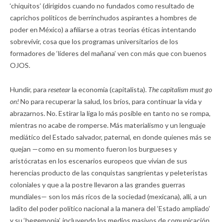
‘chiquitos’ (dirigidos cuando no fundados como resultado de
caprichos políticos de berrinchudos aspirantes a hombres de
poder en México) a afiliarse a otras teorías éticas intentando
sobrevivir, cosa que los programas universitarios de los
formadores de ‘líderes del mañana’ ven con más que con buenos
OJOS.
Hundir, para
resetear
la economía (capitalista).
The capitalism must go
on!
No para recuperar la salud, los bríos, para continuar la vida y
abrazarnos. No. Estirar la liga lo más posible en tanto no se rompa,
mientras no acabe de romperse. Más materialismo y un lenguaje
mediático del Estado salvador, paternal, en donde quienes más se
quejan —como en su momento fueron los burgueses y
aristócratas en los escenarios europeos que vivían de sus
herencias producto de las conquistas sangrientas y peleteristas
coloniales y que a la postre llevaron a las grandes guerras
mundiales— son los más ricos de la sociedad (mexicana), allí, a un
ladito del poder político nacional a la manera del ‘Estado ampliado’
y su ‘hegemonía’, incluyendo los medios masivos de comunicación.