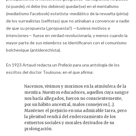
(si puede), ni debe (no debiese) quedar(se) en el mentalismo
(mediatismo Facebook) estetista–mediático de la revuelta (pinta)
de los surrealistas (selfistas) que no atinaban a convencer a nadie
de que su propuesta (¿propuesta?) —tuviese motivos e
intenciones— fuese en verdad revolucionaria, y menos cuando la
mayor parte de sus miembros se identificaron con el comunismo
bolchevique (antiderechista).
En 1923 Artaud redacta un
Prefacio
para una antología de los
escritos del doctor Toulouse, en el que afirma:
Nacemos, vivimos y morimos en la atmósfera de la
mentira. Nuestros educadores, aquellos cuya sangre
nos hacía allegados, fueron no conscientemente,
por un hábito ancestral, malos consejeros […].
Mantener el prejuicio en una admirable tarea, pero
la plenitud vendrá del enderezamiento de los
entuertos sociales y morales derivados de su
prolongación.