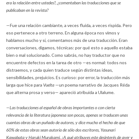
era la relación entre ustedes?, ¿comentaban las traducciones que se
publicaban en la revista?
—Fue una relación cambiante, a veces fluida, a veces ríspida. Pero
eso pertenece a otro terreno. En alguna época nos vimos y
hablamos mucho y sí, comentamos más de una traducción. Eran
conversaciones, digamos, técnicas: por qué esto o aquello estaba
bien o mal solucionado. Como sabrás, no hay traductor que no
encuentre defectos en la tarea de otro —es normal: todos nos
distraemos, y cada quien traduce según distintas ideas,
sensibilidades, prejuicios. Es curioso: por error, la traducción más
larga que hice para
Vuelta
—un poema narrativo de Jacques Réda
que alterna prosa y verso— apareció atribuida a Ulalume.
—Las traducciones al español de obras importantes o con cierta
relevancia de la literatura japonesa son pocas, apenas se traducen unas
cuantas obras de un puñado de autores, y dice mucho el hecho de que
60% de estas obras sean autoría de sólo dos escritores, Yasunari
Kawabata y Haruki Murakami. ¿A qué atribuyes este desinterés de ayer y