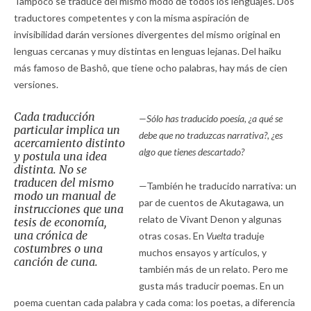
Tampoco se traduce del mismo modo de todos los lenguajes. Dos
traductores competentes y con la misma aspiración de
invisibilidad darán versiones divergentes del mismo original en
lenguas cercanas y muy distintas en lenguas lejanas. Del haiku
más famoso de Bashô, que tiene ocho palabras, hay más de cien
versiones.
Cada traducción
—Sólo has traducido poesía, ¿a qué se
particular implica un
debe que no traduzcas narrativa?, ¿es
acercamiento distinto
algo que tienes descartado?
y postula una idea
distinta. No se
traducen del mismo
—También he traducido narrativa: un
modo un manual de
par de cuentos de Akutagawa, un
instrucciones que una
relato de Vivant Denon y algunas
tesis de economía,
una crónica de
otras cosas. En
Vuelta
traduje
costumbres o una
muchos ensayos y artículos, y
canción de cuna.
también más de un relato. Pero me
gusta más traducir poemas. En un
poema cuentan cada palabra y cada coma: los poetas, a diferencia