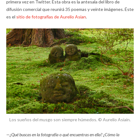
primera vez en Twitter. Esta obra es la antesala del libro de
difusión comercial que reunirá 35 poemas y veinte imágenes. Éste
es el
sitio de fotografías de Aurelio Asian
.
Los sueños del musgo son siempre húmedos. © Aurelio Asiain.
—¿Qué buscas en la fotografía o qué encuentras en ella? ¿Cómo la