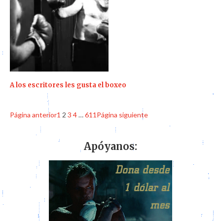
A los escritores les gusta el boxeo
Página anterior
1
2
3
4
…
611
Página siguiente
Apóyanos: