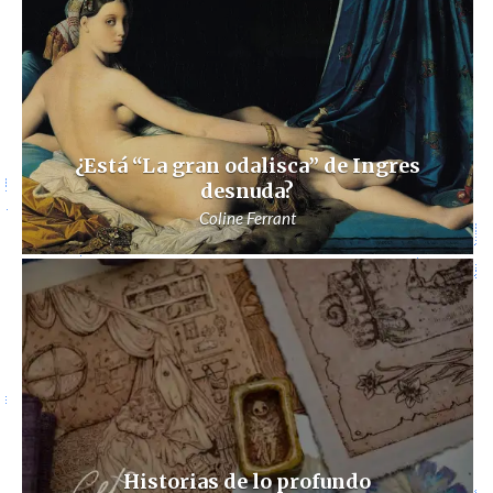
¿Está “La gran odalisca” de Ingres
desnuda?
Coline Ferrant
Historias de lo profundo