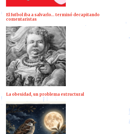
El futbol iba a salvarlo… terminó decapitando
comentaristas
La obesidad, un problema estructural