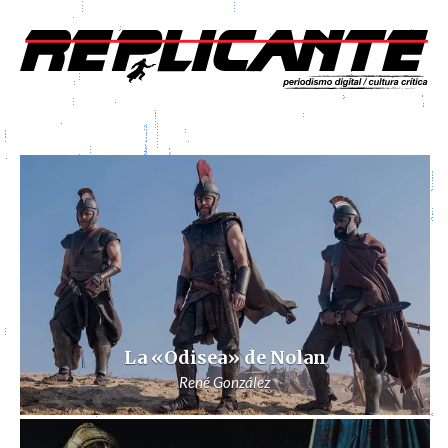
La «Odisea» de Nolan
René González