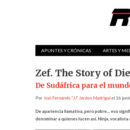
APUNTES Y CRÓNICAS
ARTES Y ME
Zef. The Story of D
De Sudáfrica para el mund
Por
Joel Fernando “JJ” Jardon Madrigal
el 16 jun
De apariencia llamativa, pero pobre… eso signi
denominar a quienes lucen así. Ninja, vocalista