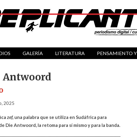
DIOS
GALERÍA
LITERATURA
PENSAMIENTO Y
ie Antwoord
o
io, 2025
fica
zef,
una palabra que se utiliza en Sudáfrica para
 de Die Antwoord, la retoma para sí mismo y para la banda.