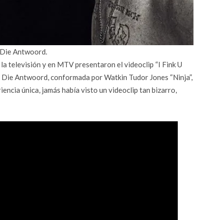
. Die Antwoord.
a televisión y en MTV presentaron el videoclip “I Fink U
 Die Antwoord, conformada por Watkin Tudor Jones “Ninja”,
iencia única, jamás había visto un videoclip tan bizarro,