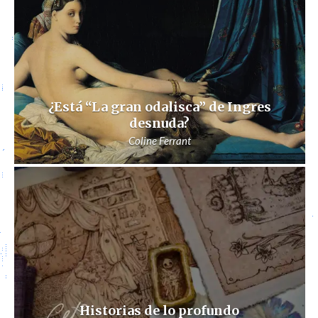
¿Está “La gran odalisca” de Ingres
desnuda?
Coline Ferrant
Historias de lo profundo