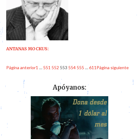
ANTANAS MOCKUS:
Página anterior
1
…
551
552
553
554
555
…
611
Página siguiente
Apóyanos: