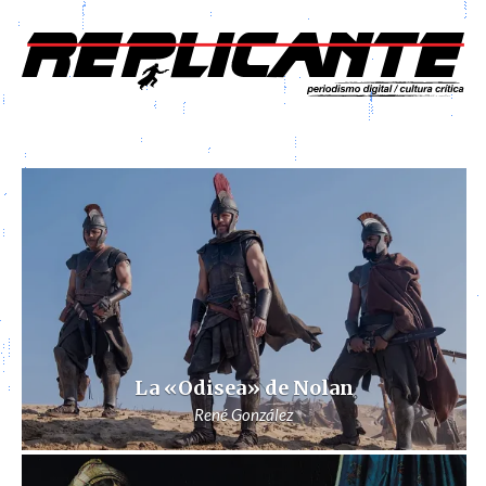
La «Odisea» de Nolan
René González