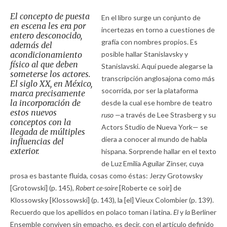
El concepto de puesta
En el libro surge un conjunto de
en escena les era por
incertezas en torno a cuestiones de
entero desconocido,
grafía con nombres propios. Es
además del
acondicionamiento
posible hallar Stanislavsky y
físico al que deben
Stanislavski. Aquí puede alegarse la
someterse los actores.
transcripción anglosajona como más
El siglo XX, en México,
socorrida, por ser la plataforma
marca precisamente
la incorporación de
desde la cual ese hombre de teatro
estos nuevos
ruso —
a través de Lee Strasberg y su
conceptos con la
Actors Studio de Nueva York— se
llegada de múltiples
diera a conocer al mundo de habla
influencias del
exterior.
hispana. Sorprende hallar en el texto
de Luz Emilia Aguilar Zinser, cuya
prosa es bastante fluida, cosas como éstas: Jerzy Grotowsky
[Grotowski] (p. 145),
Robert ce-soire
[Roberte ce soir] de
Klossowsky [Klossowski] (p. 143), la [el] Vieux Colombier (p. 139).
Recuerdo que los apellidos en polaco toman i latina.
El
y
la
Berliner
Ensemble conviven sin empacho, es decir, con el artículo definido