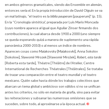
en ambos géneros gramaticales, siendo
das
Ensemble en alemán,
entonces sería
el
. En la propia introducción de David Olguín se va
un mal latinajo, “el teatro es la
biblia pauperam
[pauperum]” (p. 15).
En la “Cronología sintética”, preparada por Luis Mario Moncada
(cuyo nombre aparece al igual que Aguilar Zinser firmando dos
contribuciones), la cual abarca desde 1900 a 2000 (uno siempre
se queda esperando quizá a manera de suplemento una rápida
panorámica 2000-2010) o al menos un índice de nombres.
Aparecen cosas como Maiakovsky [Maiakosvki], Anna Sokolov
[Sokolow], Slawomir Mrozek [Sławomir Mrożek],
Robert, esta tarde
[Roberta esta tarde], Théatre [Théâtre] de l’Atelier, Centre
International de Recherches Théatrales [Théâtrales]. Se trataba
de trazar una comparación entre el teatro mundial y el teatro
mexicano. Quién sabe hasta dónde los trabajos colectivos que
abarcan un tema global y ambicioso son válidos si no se unifican
antes los criterios, no sólo en materia de grafía, sino para evitar
las reiteraciones y subsanar las numerosas omisiones que se
suceden, sobre todo, al aproximarse a la época actual.
®