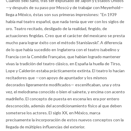
Cuando Seki Sano, tras ser expulsado de Japón y Estados Unidos
—y después de su paso por Moscú y de trabajar con Meyerhold—
llega a México, éstas son sus primeras impresiones: “En 1939
había mal teatro español, que nada tenía que ver con los siglos de
oro. Teatro recitado, desligado de la realidad, fingido, de
actuaciones fingidas. Creo que el carácter del mexicano se presta
mucho para lograr éxito con el método Stanislavski”. A diferencia
de lo que había sucedido en Inglaterra con el teatro isabelino y
Francia con la Comédie Française, que habían logrado mantener
vivas la tradición del teatro clásico, en España la huella de Tirso,
Lope y Calderón estaba prácticamente extinta. El teatro lo hacían
recitadores que —con apoyo de apuntador y los mismos
decorados ligeramente modificados— escenificaban, una y otra
vez, el melodrama conocido o bien el sainete, y encima con acento
madrileño. El concepto de puesta en escena les era por entero
desconocido, además del acondicionamiento físico al que deben
someterse los actores. El siglo XX, en México, marca
precisamente la incorporación de estos nuevos conceptos con la
llegada de múltiples influencias del exterior.