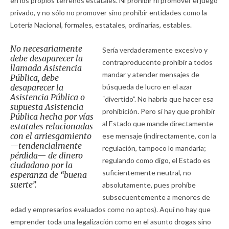
en los propios terrenos estatales. Ni prohibir ni promover el juego
privado, y no sólo no promover sino prohibir entidades como la
Lotería Nacional, formales, estatales, ordinarias, estables.
No necesariamente
Sería verdaderamente excesivo y
debe desaparecer la
contraproducente prohibir a todos
llamada Asistencia
mandar y atender mensajes de
Pública, debe
desaparecer la
búsqueda de lucro en el azar
Asistencia Pública o
“divertido”. No habría que hacer esa
supuesta Asistencia
prohibición. Pero sí hay que prohibir
Pública hecha por vías
al Estado que mande directamente
estatales relacionadas
con el arriesgamiento
ese mensaje (indirectamente, con la
—tendencialmente
regulación, tampoco lo mandaría;
pérdida— de dinero
regulando como digo, el Estado es
ciudadano por la
suficientemente neutral, no
esperanza de “buena
suerte”.
absolutamente, pues prohíbe
subsecuentemente a menores de
edad y empresarios evaluados como no aptos). Aquí no hay que
emprender toda una legalización como en el asunto drogas sino