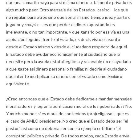
que una camarilla haga para sí misma dinero totalmente privado es
algo mucho peor. Otro mensaje de los Estados–casino —los que
no regulan para otros sino que son al mismo tiempo juez y parte o
jugador y
croupier
— es que perder el dinero apostando es
irrelevante, o no tan importante, y que ganarlo por esa vía es una
aspiración legítima frente al Estado, es decir, visto el asunto
desde el Estado mismo y desde el ciudadano respecto de aquél.
El Estado debe ayudar económicamente al ciudadano que lo
necesite pero la ayuda estatal legítima y razonable no es ayudarlo
a que gaste así dinero personal o familiar, ni decirle al ciudadano
que intente multiplicar su dinero con el Estado como
bookie
o
equivalente.
¿Creo entonces que el Estado debe dedicarse a mandar mensajes
moralizadores y lograr la purificación moral de los gobernados? No.
Y mucho menos si es moral de contenidos (pro)religiosos, que es
el caso de AMLO presidente. No creo que el Estado deba ser “el
pastor”, así como no debería ser con su ejemplo cotidiano “el
corruptor”, público y privado. De todos modos, cada Estado envía