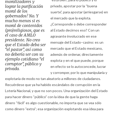
moralizadores y
lograr la purificación
privado, apostar por la “buena
moral de los
suerte”, para apostar (arriesgarse) en
gobernados? No. Y
el mercado que la explota.
mucho menos si es
¿Corresponde o debe corresponder
moral de contenidos
(pro)religiosos, que es
al Estado decirnos eso? Con un
el caso de AMLO
agravante involucrado en ese
presidente. No creo
mensaje del Estado–casino: es un
que el Estado deba ser
mercado que el Estado mexicano,
“el pastor”, así como
no debería ser con su
además de ordenar, directamente
ejemplo cotidiano “el
explota y en el que puede, porque
corruptor”, público y
en efecto se lo autoconcede, lucrar
privado.
y corromper, por lo que manipularía y
explotaría de modo no tan aleatorio a millones de ciudadanos.
Recuérdese que ya ha habido escándalos de corrupción en la
Lotería Nacional, y que no son pocos. Una organización del Estado
para hacer dinero “público” con la idea de que la gente haga
dinero “fácil” es algo cuestionable, no importa que se vea sólo
como dinero “extra”; esa organización explotando esa idea para