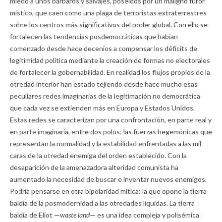
miedo a unos bárbaros y salvajes, poseídos por un maligno furor
místico, que caen como una plaga de terroristas extraterrestres
sobre los centros más significativos del poder global. Con ello se
fortalecen las tendencias posdemocráticas que habían
comenzado desde hace decenios a compensar los déficits de
legitimidad política mediante la creación de formas no electorales
de fortalecer la gobernabilidad. En realidad los flujos propios de la
otredad interior han estado tejiendo desde hace mucho esas
peculiares redes imaginarias de la legitimación no democrática
que cada vez se extienden más en Europa y Estados Unidos.
Estas redes se caracterizan por una confrontación, en parte real y
en parte imaginaria, entre dos polos: las fuerzas hegemónicas que
representan la normalidad y la estabilidad enfrentadas a las mil
caras de la otredad enemiga del orden establecido. Con la
desaparición de la amenazadora alteridad comunista ha
aumentado la necesidad de buscar e inventar nuevos enemigos.
Podría pensarse en otra bipolaridad mítica: la que opone la tierra
baldía de la posmodernidad a las otredades líquidas. La tierra
baldía de Eliot —
waste land
— es una idea compleja y polisémica