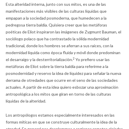
Esta alteridad interna, junto con sus mitos, es una de las
manifestaciones más visibles de las culturas líquidas que
empapan a la sociedad posmoderna, que humedecen a la
pedregosa tierra baldía. Quisiera creer que las metáforas
poéticas de Eliot inspiraron las imágenes de Zygmunt Bauman, el
sociólogo polaco que ha contrastado la sólida modernidad
tradicional, donde los hombres se aferran a sus raíces, con la
modernidad líquida como época fluida y móvil donde predominan
2
el desarraigo y la desterritorialización.
Yo prefiero usar las
metáforas de Eliot sobre la tierra baldía para referirme a la
posmodernidad y reservo la idea de liquidez para señalar la nueva
derrama de otredades que ocurre en el seno de las sociedades
actuales. A partir de esta idea quiero esbozar una aproximación
antropológica a los mitos que giran en torno de las culturas
líquidas de la alteridad.
Los antropólogos estamos especialmente interesados en las
formas míticas en que se construye culturalmente la idea de la
otredad. En general nos desplazamos a regiones remotas alejadas