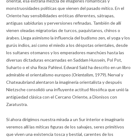
oriental, esa extraña mezcla de imágenes románticas y
monstruosidades políticas que vienen del pasado mítico. En el
Oriente hay sensibilidades eróticas diferentes, sátrapas,
antiguas sabidurías y perversiones refinadas. También de allí
vienen oleadas migratorias de turcos, paquistanos, chinos o
árabes. Llega asimismo la influencia del budismo zen, el yoga y los
gurús indios, así como el miedo a los déspotas orientales, desde
los sultanes otomanos y los emperadores manchúes hasta las
diversas dictaduras encarnadas en Saddam Hussein, Pol Pot,
Suharto o el sha Reza Pahlevi. Edward Said ha descrito en un libro
admirable el orientalismo europeo
(Orientalism
, 1979). Nerval y
Chateaubriand alentaron la imaginería orientalista y después
Nietzsche consolidó una influyente actitud filosófica que unió la
antigüedad clásica con el Cercano Oriente, a Dionisos con
Zaratustra.
Si ahora dirigimos nuestra mirada a un Sur interior e imaginario
veremos allí las míticas figuras de los salvajes, seres primitivos
que viven una existencia tosca y bestial, carentes de los