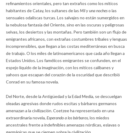
refinamientos orientales, pero tan extraños como los míticos
habitantes de Catay, los sultanes de las
Mil y una noches
o las
sensuales odaliscas turcas. Los salvajes no están sumergidos en
la nebulosa fantasía del Oriente, sino en las oscuras y peligrosas
selvas, los desiertos y las montañas. Pero también son un flujo de
emigrantes africanos, con extrañas costumbres tribales y lenguas
incomprensibles, que llegan a las costas mediterráneas en busca
de trabajo. O los miles de latinoamericanos que cada año llegan a
Estados Unidos. Los famélicos emigrantes se confunden, en el
espejo líquido de la imaginación, con los míticos calibanes y
yahoos que escapan del corazón de la oscuridad que describió
Conrad en su famosa novela.
Del Norte, desde la Antigüedad y la Edad Media, se descuelgan
oleadas agresivas donde rudos escitas y bárbaros germanos
amenazan a la civilización. Coetzee ha representado en una
extraordinaria novela,
Esperando a los bárbaros
, los miedos
ancestrales frente a indefinibles amenazas nórdicas, eslavas o
germánicas que se ciernen sobre la civilización.