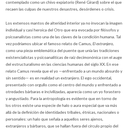
contemplado como un chivo expiatorio (René Girard) sobre el que
recaen las culpas de nuestros desastres, desórdenes o crisis.
Los extensos mantos de alteridad interior ya no invocan la imagen
individual y casi heroica del Otro que era evocada por filósofos y
psicoanalistas como una de las claves de la condición humana. Tal
vez podríamos ubicar el famoso relato de Camus,
El extranjero
,
como una pieza emblemática del puente que unía las tradiciones
existencialistas y psicoanalíticas de raíz decimonónica con el auge
del estructuralismo en las ciencias humanas del siglo XX. En ese
relato Camus revela que el yo —enfrentado a un mundo absurdo y
sin sentido— es en realidad un extranjero. El ego occidental,
presentado con orgullo como el centro del mundo y enfrentado a
otredades bárbaras e incivilizadas, aparecía como un yo forastero
y angustiado. Para la antropología es evidente que en torno de
los otros existe una especie de halo o aura especial que va más
allá de la definición de identidades tribales, étnicas, nacionales o
personales: un halo que señala a aquellos seres ajenos,
extranjeros y bárbaros, que se hallan fuera del círculo propio del