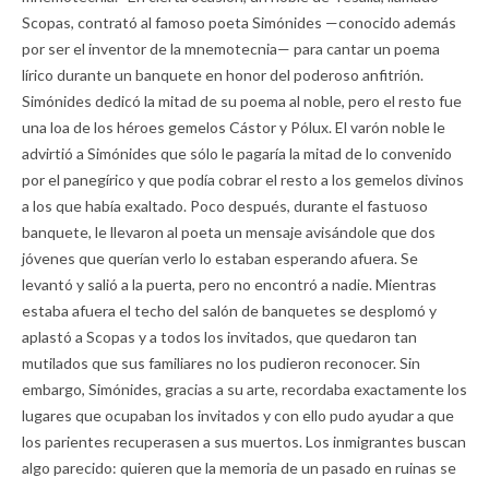
Scopas, contrató al famoso poeta Simónides —conocido además
por ser el inventor de la mnemotecnia— para cantar un poema
lírico durante un banquete en honor del poderoso anfitrión.
Simónides dedicó la mitad de su poema al noble, pero el resto fue
una loa de los héroes gemelos Cástor y Pólux. El varón noble le
advirtió a Simónides que sólo le pagaría la mitad de lo convenido
por el panegírico y que podía cobrar el resto a los gemelos divinos
a los que había exaltado. Poco después, durante el fastuoso
banquete, le llevaron al poeta un mensaje avisándole que dos
jóvenes que querían verlo lo estaban esperando afuera. Se
levantó y salió a la puerta, pero no encontró a nadie. Mientras
estaba afuera el techo del salón de banquetes se desplomó y
aplastó a Scopas y a todos los invitados, que quedaron tan
mutilados que sus familiares no los pudieron reconocer. Sin
embargo, Simónides, gracias a su arte, recordaba exactamente los
lugares que ocupaban los invitados y con ello pudo ayudar a que
los parientes recuperasen a sus muertos. Los inmigrantes buscan
algo parecido: quieren que la memoria de un pasado en ruinas se