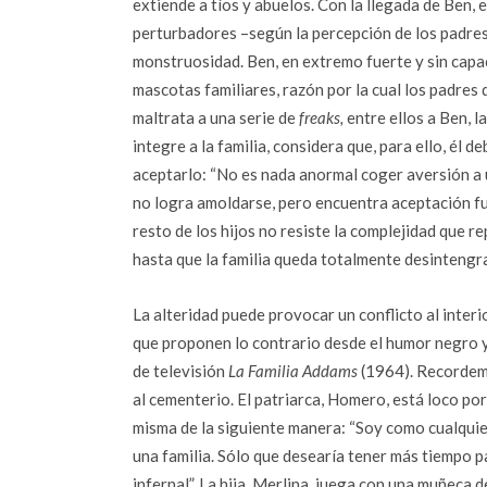
extiende a tíos y abuelos. Con la llegada de Ben, 
perturbadores –según la percepción de los padres
monstruosidad. Ben, en extremo fuerte y sin capa
mascotas familiares, razón por la cual los padres 
maltrata a una serie de
freaks,
entre ellos a Ben, l
integre a la familia, considera que, para ello, él 
aceptarlo: “No es nada anormal coger aversión a u
no logra amoldarse, pero encuentra aceptación fue
resto de los hijos no resiste la complejidad que r
hasta que la familia queda totalmente desintengr
La alteridad puede provocar un conflicto al interi
que proponen lo contrario desde el humor negro y
de televisión
La Familia Addams
(1964). Recordemo
al cementerio. El patriarca, Homero, está loco por
misma de la siguiente manera: “Soy como cualqui
una familia. Sólo que desearía tener más tiempo p
infernal”. La hija, Merlina, juega con una muñeca