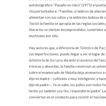
autobiográfico “Pasado en claro” (1975) el poeta 
cita perturbadora: “Familias, criaderos de alacran
alimentan con sus odios y la ambición dudosa de s
Tostói la familia se apropia de las reglas sociale
literarios se sienten incomprendidos, sometidos a
muchísimo por ello.
Hay autores que, a diferencia de Tolstói o de Paz,
sus imperfecciones, puede llegar a ser el lugar de 
la historia de los Levy durante el ascenso del fas
irónicas y absurdas, la familia construye un unive
sobre el enamorado de Natalia deja asomarnos a e
dijo mi madre— cultísimo y muy inteligente, y hac
dijo mi padre—. Ya se sabe, los judíos son todos 
hecho yo también soy feo, respondió mi padre”. La 
convierten en el conducto para resistir el fascismo