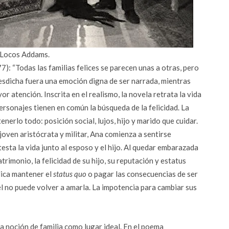
 Locos Addams.
7): “Todas las familias felices se parecen unas a otras, pero
a desdicha fuera una emoción digna de ser narrada, mientras
r atención. Inscrita en el realismo, la novela retrata la vida
personajes tienen en común la búsqueda de la felicidad. La
nerlo todo: posición social, lujos, hijo y marido que cuidar.
joven aristócrata y militar, Ana comienza a sentirse
esta la vida junto al esposo y el hijo. Al quedar embarazada
rimonio, la felicidad de su hijo, su reputación y estatus
plica mantener el
status quo
o pagar las consecuencias de ser
, él no puede volver a amarla. La impotencia para cambiar sus
 noción de familia como lugar ideal. En el poema