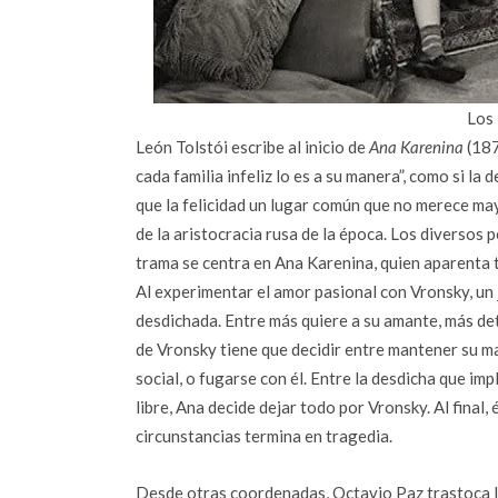
Los
León Tolstói escribe al inicio de
Ana Karenina
(187
cada familia infeliz lo es a su manera”, como si l
que la felicidad un lugar común que no merece mayo
de la aristocracia rusa de la época. Los diversos 
trama se centra en Ana Karenina, quien aparenta te
Al experimentar el amor pasional con Vronsky, un 
desdichada. Entre más quiere a su amante, más det
de Vronsky tiene que decidir entre mantener su mat
social, o fugarse con él. Entre la desdicha que im
libre, Ana decide dejar todo por Vronsky. Al final
circunstancias termina en tragedia.
Desde otras coordenadas, Octavio Paz trastoca la