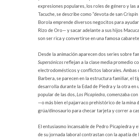
expresiones populares, los roles de género y las 
Tacuche, se describe como “devota de san Crispín y 
Borola emprende diversos negocitos para ayudar
Rizo de Oro— y sacar adelante a sus hijos Macuca 
son ser rica y convertirse en una famosa cabarete
Desde la animación aparecen dos series sobre fam
Supersónicos
reflejan a la clase media promedio con
electrodomésticos y conflictos laborales. Ambas 
Barbera, se parecen en la estructura familiar, el t
desarrolla durante la Edad de Piedra y la otra en
popular de las dos,
Los Picapiedra,
comenzaba con e
—o más bien el pajarraco prehistórico de la mina 
grúa/dinosaurio para checar tarjeta y correr a ca
El entusiasmo incansable de Pedro Picapiedra y e
de su jornada laboral contrastan con la apatía de