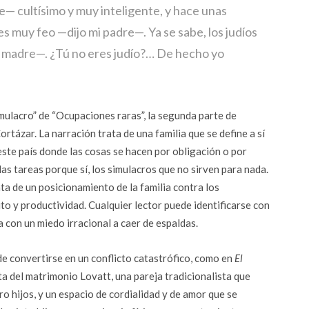
— cultísimo y muy inteligente, y hace unas
es muy feo —dijo mi padre—. Ya se sabe, los judíos
i madre—. ¿Tú no eres judío?… De hecho yo
mulacro” de “Ocupaciones raras”, la segunda parte de
ortázar. La narración trata de una familia que se define a sí
ste país donde las cosas se hacen por obligación o por
las tareas porque sí, los simulacros que no sirven para nada.
ta de un posicionamiento de la familia contra los
to y productividad. Cualquier lector puede identificarse con
a con un miedo irracional a caer de espaldas.
e convertirse en un conflicto catastrófico, como en
El
a del matrimonio Lovatt, una pareja tradicionalista que
o hijos, y un espacio de cordialidad y de amor que se