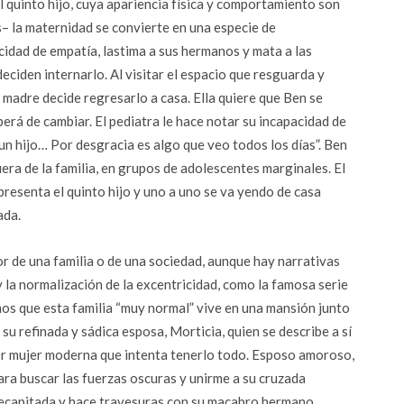
el quinto hijo, cuya apariencia física y comportamiento son
– la maternidad se convierte en una especie de
cidad de empatía, lastima a sus hermanos y mata a las
deciden internarlo. Al visitar el espacio que resguarda y
a madre decide regresarlo a casa. Ella quiere que Ben se
deberá de cambiar. El pediatra le hace notar su incapacidad de
n hijo… Por desgracia es algo que veo todos los días”. Ben
ra de la familia, en grupos de adolescentes marginales. El
epresenta el quinto hijo y uno a uno se va yendo de casa
ada.
or de una familia o de una sociedad, aunque hay narrativas
 la normalización de la excentricidad, como la famosa serie
s que esta familia “muy normal” vive en una mansión junto
 su refinada y sádica esposa, Morticia, quien se describe a sí
er mujer moderna que intenta tenerlo todo. Esposo amoroso,
ara buscar las fuerzas oscuras y unirme a su cruzada
 decapitada y hace travesuras con su macabro hermano,