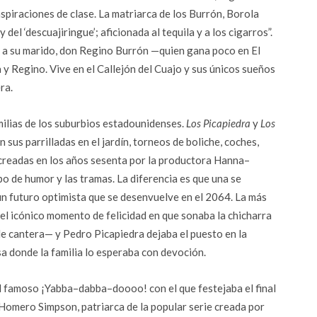
aspiraciones de clase. La matriarca de los Burrón, Borola
del ‘descuajiringue’; aficionada al tequila y a los cigarros”.
 a su marido, don Regino Burrón —quien gana poco en El
y Regino. Vive en el Callejón del Cuajo y sus únicos sueños
ra.
ilias de los suburbios estadounidenses.
Los Picapiedra
y
Los
 sus parrilladas en el jardín, torneos de boliche, coches,
creadas en los años sesenta por la productora Hanna–
ipo de humor y las tramas. La diferencia es que una se
 un futuro optimista que se desenvuelve en el 2064. La más
l icónico momento de felicidad en que sonaba la chicharra
de cantera— y Pedro Picapiedra dejaba el puesto en la
sa donde la familia lo esperaba con devoción.
l famoso ¡Yabba–dabba–doooo! con el que festejaba el final
 Homero Simpson, patriarca de la popular serie creada por