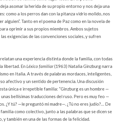
deja asomar la herida de su propio entorno y nos deja una
es: como a los perros dan con la pitanza vidrio molido, nos
er alguien”. Tanto en el poema de Paz como en la novela de
s para oprimir a sus propios miembros. Ambos sujetos
 las exigencias de las convenciones sociales, y sufren
 relatan una experiencia distinta donde la familia, con todas
la libertad. En
Léxico familiar
(1963) Natalia Ginzburg narra
cismo en Italia. A través de palabras mordaces, inteligentes,
rso afectivo y un sentido de pertenencia. Una discusión
sta única e irrepetible familia: “Ginzburg es un hombre —
e unas bellísimas traducciones del ruso. Pero es muy feo —
feos. ¿Y tú? —le preguntó mi madre—. ¿Tú no eres judío?… De
familia como colectivo, junto a las palabras que se dicen se
, y también en una de las formas de la felicidad.