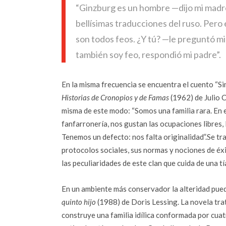
“Ginzburg es un hombre —dijo mi madre
bellísimas traducciones del ruso. Pero 
son todos feos. ¿Y tú? —le preguntó m
también soy feo, respondió mi padre”.
En la misma frecuencia se encuentra el cuento “Si
Historias de Cronopios
y de Famas
(1962) de Julio C
misma de este modo: “Somos una familia rara. En e
fanfarronería, nos gustan las ocupaciones libres, 
Tenemos un defecto: nos falta originalidad”.Se tra
protocolos sociales, sus normas y nociones de éxi
las peculiaridades de este clan que cuida de una tí
En un ambiente más conservador la alteridad pued
quinto hijo
(1988) de Doris Lessing. La novela trat
construye una familia idílica conformada por cuatr