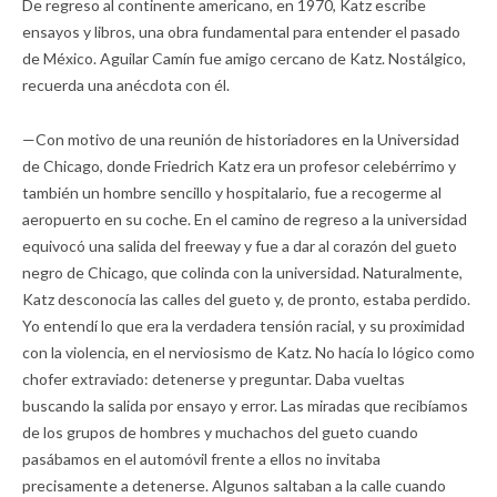
De regreso al continente americano, en 1970, Katz escribe
ensayos y libros, una obra fundamental para entender el pasado
de México. Aguilar Camín fue amigo cercano de Katz. Nostálgico,
recuerda una anécdota con él.
—Con motivo de una reunión de historiadores en la Universidad
de Chicago, donde Friedrich Katz era un profesor celebérrimo y
también un hombre sencillo y hospitalario, fue a recogerme al
aeropuerto en su coche. En el camino de regreso a la universidad
equivocó una salida del freeway y fue a dar al corazón del gueto
negro de Chicago, que colinda con la universidad. Naturalmente,
Katz desconocía las calles del gueto y, de pronto, estaba perdido.
Yo entendí lo que era la verdadera tensión racial, y su proximidad
con la violencia, en el nerviosismo de Katz. No hacía lo lógico como
chofer extraviado: detenerse y preguntar. Daba vueltas
buscando la salida por ensayo y error. Las miradas que recibíamos
de los grupos de hombres y muchachos del gueto cuando
pasábamos en el automóvil frente a ellos no invitaba
precisamente a detenerse. Algunos saltaban a la calle cuando