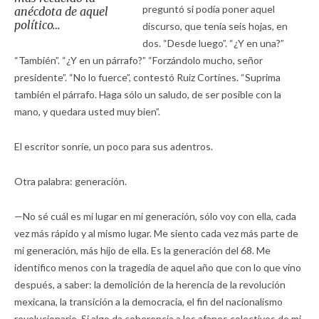
preguntó si podía poner aquel
anécdota de aquel
político…
discurso, que tenía seis hojas, en
dos. “Desde luego”. “¿Y en una?”
“También”. “¿Y en un párrafo?” “Forzándolo mucho, señor
presidente”. “No lo fuerce”, contestó Ruiz Cortines. “Suprima
también el párrafo. Haga sólo un saludo, de ser posible con la
mano, y quedara usted muy bien”.
El escritor sonríe, un poco para sus adentros.
Otra palabra: generación.
—No sé cuál es mi lugar en mi generación, sólo voy con ella, cada
vez más rápido y al mismo lugar. Me siento cada vez más parte de
mi generación, más hijo de ella. Es la generación del 68. Me
identifico menos con la tragedia de aquel año que con lo que vino
después, a saber: la demolición de la herencia de la revolución
mexicana, la transición a la democracia, el fin del nacionalismo
revolucionario. Si algo da coherencia a los afanes colectivos de mi