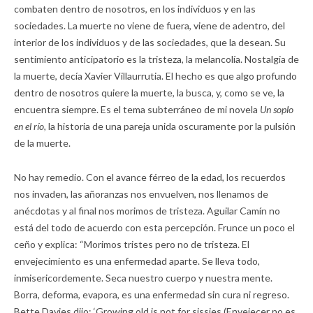
combaten dentro de nosotros, en los individuos y en las
sociedades. La muerte no viene de fuera, viene de adentro, del
interior de los individuos y de las sociedades, que la desean. Su
sentimiento anticipatorio es la tristeza, la melancolía. Nostalgia de
la muerte, decía Xavier Villaurrutia. El hecho es que algo profundo
dentro de nosotros quiere la muerte, la busca, y, como se ve, la
encuentra siempre. Es el tema subterráneo de mi novela
Un soplo
en el río,
la historia de una pareja unida oscuramente por la pulsión
de la muerte.
No hay remedio. Con el avance férreo de la edad, los recuerdos
nos invaden, las añoranzas nos envuelven, nos llenamos de
anécdotas y al final nos morimos de tristeza. Aguilar Camín no
está del todo de acuerdo con esta percepción. Frunce un poco el
ceño y explica: “Morimos tristes pero no de tristeza. El
envejecimiento es una enfermedad aparte. Se lleva todo,
inmisericordemente. Seca nuestro cuerpo y nuestra mente.
Borra, deforma, evapora, es una enfermedad sin cura ni regreso.
Bette Davies dijo: ‘Growing old is not for sissies (Envejecer no es