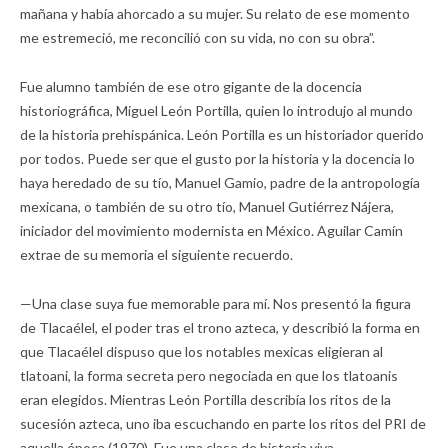
mañana y había ahorcado a su mujer. Su relato de ese momento
me estremeció, me reconcilió con su vida, no con su obra”.
Fue alumno también de ese otro gigante de la docencia
historiográfica, Miguel León Portilla, quien lo introdujo al mundo
de la historia prehispánica. León Portilla es un historiador querido
por todos. Puede ser que el gusto por la historia y la docencia lo
haya heredado de su tío, Manuel Gamio, padre de la antropología
mexicana, o también de su otro tío, Manuel Gutiérrez Nájera,
iniciador del movimiento modernista en México. Aguilar Camín
extrae de su memoria el siguiente recuerdo.
—Una clase suya fue memorable para mí. Nos presentó la figura
de Tlacaélel, el poder tras el trono azteca, y describió la forma en
que Tlacaélel dispuso que los notables mexicas eligieran al
tlatoani, la forma secreta pero negociada en que los tlatoanis
eran elegidos. Mientras León Portilla describía los ritos de la
sucesión azteca, uno iba escuchando en parte los ritos del PRI de
aquella época (1970). Fue una clase de historia viva.