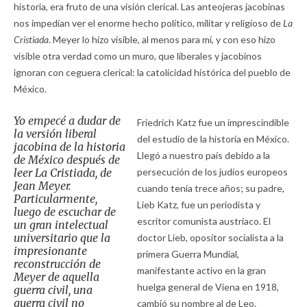
historia, era fruto de una visión clerical. Las anteojeras jacobinas
nos impedían ver el enorme hecho político, militar y religioso de
La
Cristiada
. Meyer lo hizo visible, al menos para mí, y con eso hizo
visible otra verdad como un muro, que liberales y jacobinos
ignoran con ceguera clerical: la catolicidad histórica del pueblo de
México.
Yo empecé a dudar de
Friedrich Katz fue un imprescindible
la versión liberal
del estudio de la historia en México.
jacobina de la historia
Llegó a nuestro país debido a la
de México después de
leer La Cristiada, de
persecución de los judíos europeos
Jean Meyer.
cuando tenía trece años; su padre,
Particularmente,
Lieb Katz, fue un periodista y
luego de escuchar de
escritor comunista austriaco. El
un gran intelectual
universitario que la
doctor Lieb, opositor socialista a la
impresionante
primera Guerra Mundial,
reconstrucción de
manifestante activo en la gran
Meyer de aquella
huelga general de Viena en 1918,
guerra civil, una
guerra civil no
cambió su nombre al de Leo.