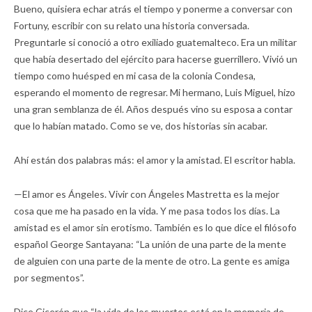
Bueno, quisiera echar atrás el tiempo y ponerme a conversar con
Fortuny, escribir con su relato una historia conversada.
Preguntarle si conoció a otro exiliado guatemalteco. Era un militar
que había desertado del ejército para hacerse guerrillero. Vivió un
tiempo como huésped en mi casa de la colonia Condesa,
esperando el momento de regresar. Mi hermano, Luis Miguel, hizo
una gran semblanza de él. Años después vino su esposa a contar
que lo habían matado. Como se ve, dos historias sin acabar.
Ahí están dos palabras más: el amor y la amistad. El escritor habla.
—El amor es Ángeles. Vivir con Ángeles Mastretta es la mejor
cosa que me ha pasado en la vida. Y me pasa todos los días. La
amistad es el amor sin erotismo. También es lo que dice el filósofo
español George Santayana: “La unión de una parte de la mente
de alguien con una parte de la mente de otro. La gente es amiga
por segmentos”.
Dice Cicerón que “la vida de los muertos está en la memoria de