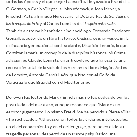
todas las épocas y el que mejor ha escrito. He gozado a Braudel, a
O’Gorman, a Cosío Villegas, a John Womack, a Jean Meyer, a
Friedrich Katz, a Enrique Florescano, al Octavio Paz de
Sor Juana o
las trampas de la fe
y al Carlos Fuentes de
El espejo enterrado
.
También a otro no historiador, sino sociólogo, Fernando Escalante
Gonzalbo, autor de un libro histórico:
Ciudadanos imaginarios
. En la
colindancia generacional con Escalante, Mauricio Tenorio, lo que
Cortázar llamaría un cronopio de la disciplina histórica. Mi última
adicción es Claudio Lomnitz, un antropólogo que ha escrito una
recreación total de la vida de los hermanos Flores Magón. Antes
de Lomnitz, Antonio García León, que hizo con el Golfo de
Veracruz lo que Braudel con el Mediterráneo.
De joven fue lector de Marx y Engels mas no fue seducido por los
postulados del marxismo, aunque reconoce que “Marx es un
escritor gigantesco. Lo mismo Freud. Me he perdido a Pierre Villar
y he rechazado a Althousser en todos los órdenes intelectuales,
en el del conocimiento y en el del lenguaje, pero no en el de su
tragedia personal: despertó de un trance psiquiátrico una