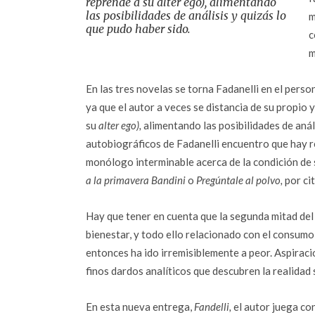
reprende a su alter ego), alimentando
las posibilidades de análisis y quizás lo
m
que pudo haber sido.
c
m
En las tres novelas se torna Fadanelli en el person
ya que el autor a veces se distancia de su propio 
su
alter ego),
alimentando las posibilidades de análi
autobiográficos de Fadanelli encuentro que hay re
monólogo interminable acerca de la condición de s
a la primavera Bandini
o
Pregúntale al polvo,
por cit
Hay que tener en cuenta que la segunda mitad del 
bienestar, y todo ello relacionado con el consumo
entonces ha ido irremisiblemente a peor. Aspirac
finos dardos analíticos que descubren la realidad
En esta nueva entrega,
Fandelli,
el autor juega co