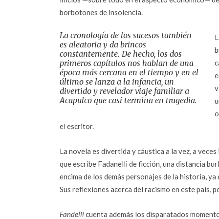
borbotones de insolencia.
La cronología de los sucesos también
L
es aleatoria y da brincos
b
constantemente. De hecho, los dos
primeros capítulos nos hablan de una
c
época más cercana en el tiempo y en el
e
último se lanza a la infancia, un
v
divertido y revelador viaje familiar a
Acapulco que casi termina en tragedia.
u
o
el escritor.
La novela es divertida y cáustica a la vez, a veces 
que escribe Fadanelli de ficción, una distancia b
encima de los demás personajes de la historia, ya 
Sus reflexiones acerca del racismo en este país, po
Fandelli
cuenta además los disparatados momentos