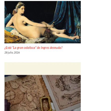
¿Está “La gran odalisca” de Ingres desnuda?
28 julio, 2026