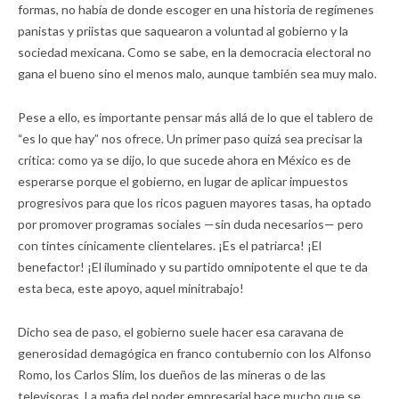
formas, no había de donde escoger en una historia de regímenes
panistas y priistas que saquearon a voluntad al gobierno y la
sociedad mexicana. Como se sabe, en la democracia electoral no
gana el bueno sino el menos malo, aunque también sea muy malo.
Pese a ello, es importante pensar más allá de lo que el tablero de
“es lo que hay” nos ofrece. Un primer paso quizá sea precisar la
crítica: como ya se dijo, lo que sucede ahora en México es de
esperarse porque el gobierno, en lugar de aplicar impuestos
progresivos para que los ricos paguen mayores tasas, ha optado
por promover programas sociales —sin duda necesarios— pero
con tintes cínicamente clientelares. ¡Es el patriarca! ¡El
benefactor! ¡El iluminado y su partido omnipotente el que te da
esta beca, este apoyo, aquel minitrabajo!
Dicho sea de paso, el gobierno suele hacer esa caravana de
generosidad demagógica en franco contubernio con los Alfonso
Romo, los Carlos Slim, los dueños de las mineras o de las
televisoras. La mafia del poder empresarial hace mucho que se