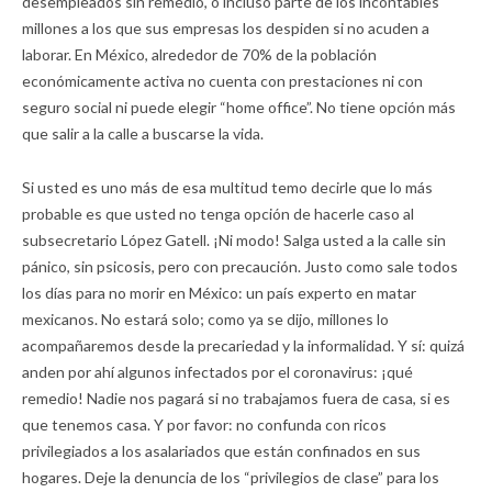
desempleados sin remedio, o incluso parte de los incontables
millones a los que sus empresas los despiden si no acuden a
laborar. En México, alrededor de 70% de la población
económicamente activa no cuenta con prestaciones ni con
seguro social ni puede elegir “home office”. No tiene opción más
que salir a la calle a buscarse la vida.
Si usted es uno más de esa multitud temo decirle que lo más
probable es que usted no tenga opción de hacerle caso al
subsecretario López Gatell. ¡Ni modo! Salga usted a la calle sin
pánico, sin psicosis, pero con precaución. Justo como sale todos
los días para no morir en México: un país experto en matar
mexicanos. No estará solo; como ya se dijo, millones lo
acompañaremos desde la precariedad y la informalidad. Y sí: quizá
anden por ahí algunos infectados por el coronavirus: ¡qué
remedio! Nadie nos pagará si no trabajamos fuera de casa, si es
que tenemos casa. Y por favor: no confunda con ricos
privilegiados a los asalariados que están confinados en sus
hogares. Deje la denuncia de los “privilegios de clase” para los