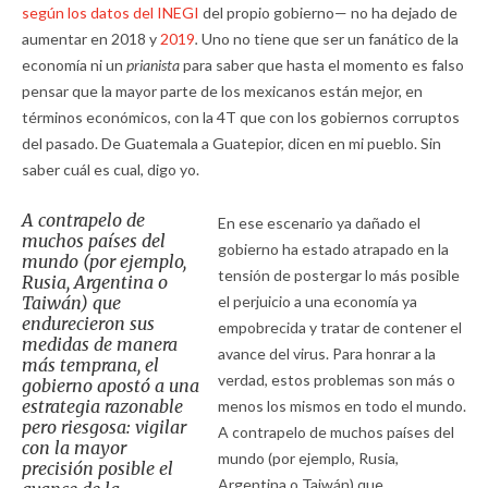
según los datos del INEGI
del propio gobierno— no ha dejado de
aumentar en 2018 y
2019
.
Uno no tiene que ser un fanático de la
economía ni un
prianista
para saber que hasta el momento es falso
pensar que la mayor parte de los mexicanos están mejor, en
términos económicos, con la 4T que con los gobiernos corruptos
del pasado. De Guatemala a Guatepior, dicen en mi pueblo. Sin
saber cuál es cual, digo yo.
A contrapelo de
En ese escenario ya dañado el
muchos países del
gobierno ha estado atrapado en la
mundo (por ejemplo,
tensión de postergar lo más posible
Rusia, Argentina o
Taiwán) que
el perjuicio a una economía ya
endurecieron sus
empobrecida y tratar de contener el
medidas de manera
avance del virus. Para honrar a la
más temprana, el
verdad, estos problemas son más o
gobierno apostó a una
estrategia razonable
menos los mismos en todo el mundo.
pero riesgosa: vigilar
A contrapelo de muchos países del
con la mayor
mundo (por ejemplo, Rusia,
precisión posible el
Argentina o Taiwán) que