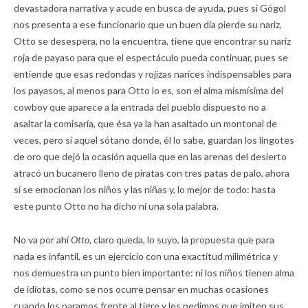
devastadora narrativa y acude en busca de ayuda, pues si Gógol
nos presenta a ese funcionario que un buen día pierde su nariz,
Otto se desespera, no la encuentra, tiene que encontrar su nariz
roja de payaso para que el espectáculo pueda continuar, pues se
entiende que esas redondas y rojizas narices indispensables para
los payasos, al menos para Otto lo es, son el alma mismísima del
cowboy que aparece a la entrada del pueblo dispuesto no a
asaltar la comisaría, que ésa ya la han asaltado un montonal de
veces, pero sí aquel sótano donde, él lo sabe, guardan los lingotes
de oro que dejó la ocasión aquella que en las arenas del desierto
atracó un bucanero lleno de piratas con tres patas de palo, ahora
sí se emocionan los niños y las niñas y, lo mejor de todo: hasta
este punto Otto no ha dicho ni una sola palabra.
No va por ahí
Otto,
claro queda, lo suyo, la propuesta que para
nada es infantil, es un ejercicio con una exactitud milimétrica y
nos demuestra un punto bien importante: ni los niños tienen alma
de idiotas, como se nos ocurre pensar en muchas ocasiones
cuando los paramos frente al tigre y les pedimos que imiten sus