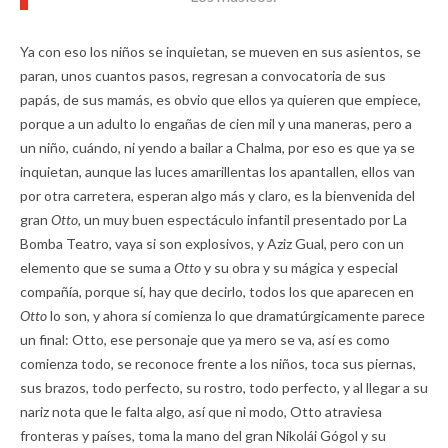
Ya con eso los niños se inquietan, se mueven en sus asientos, se
paran, unos cuantos pasos, regresan a convocatoria de sus
papás, de sus mamás, es obvio que ellos ya quieren que empiece,
porque a un adulto lo engañas de cien mil y una maneras, pero a
un niño, cuándo, ni yendo a bailar a Chalma, por eso es que ya se
inquietan, aunque las luces amarillentas los apantallen, ellos van
por otra carretera, esperan algo más y claro, es la bienvenida del
gran
Otto,
un muy buen espectáculo infantil presentado por La
Bomba Teatro, vaya si son explosivos, y Aziz Gual, pero con un
elemento que se suma a
Otto
y su obra y su mágica y especial
compañía, porque sí, hay que decirlo, todos los que aparecen en
Otto
lo son, y ahora sí comienza lo que dramatúrgicamente parece
un final: Otto, ese personaje que ya mero se va, así es como
comienza todo, se reconoce frente a los niños, toca sus piernas,
sus brazos, todo perfecto, su rostro, todo perfecto, y al llegar a su
nariz nota que le falta algo, así que ni modo, Otto atraviesa
fronteras y países, toma la mano del gran Nikolái Gógol y su