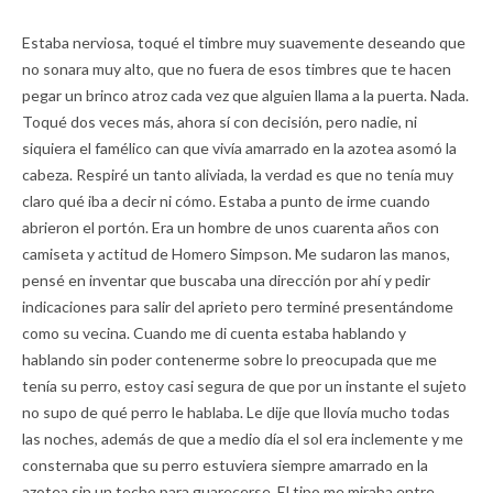
Estaba nerviosa, toqué el timbre muy suavemente deseando que
no sonara muy alto, que no fuera de esos timbres que te hacen
pegar un brinco atroz cada vez que alguien llama a la puerta. Nada.
Toqué dos veces más, ahora sí con decisión, pero nadie, ni
siquiera el famélico can que vivía amarrado en la azotea asomó la
cabeza. Respiré un tanto aliviada, la verdad es que no tenía muy
claro qué iba a decir ni cómo. Estaba a punto de irme cuando
abrieron el portón. Era un hombre de unos cuarenta años con
camiseta y actitud de Homero Simpson. Me sudaron las manos,
pensé en inventar que buscaba una dirección por ahí y pedir
indicaciones para salir del aprieto pero terminé presentándome
como su vecina. Cuando me di cuenta estaba hablando y
hablando sin poder contenerme sobre lo preocupada que me
tenía su perro, estoy casi segura de que por un instante el sujeto
no supo de qué perro le hablaba. Le dije que llovía mucho todas
las noches, además de que a medio día el sol era inclemente y me
consternaba que su perro estuviera siempre amarrado en la
azotea sin un techo para guarecerse. El tipo me miraba entre