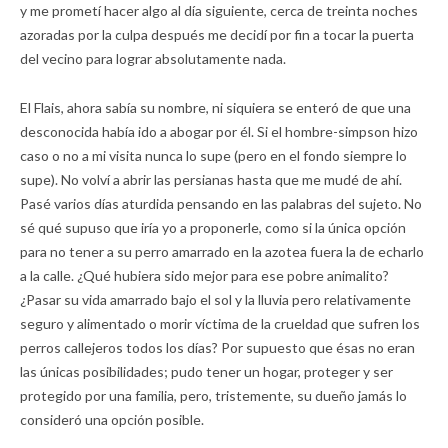
y me prometí hacer algo al día siguiente, cerca de treinta noches
azoradas por la culpa después me decidí por fin a tocar la puerta
del vecino para lograr absolutamente nada.
El Flais, ahora sabía su nombre, ni siquiera se enteró de que una
desconocida había ido a abogar por él. Si el hombre-simpson hizo
caso o no a mi visita nunca lo supe (pero en el fondo siempre lo
supe). No volví a abrir las persianas hasta que me mudé de ahí.
Pasé varios días aturdida pensando en las palabras del sujeto. No
sé qué supuso que iría yo a proponerle, como si la única opción
para no tener a su perro amarrado en la azotea fuera la de echarlo
a la calle. ¿Qué hubiera sido mejor para ese pobre animalito?
¿Pasar su vida amarrado bajo el sol y la lluvia pero relativamente
seguro y alimentado o morir víctima de la crueldad que sufren los
perros callejeros todos los días? Por supuesto que ésas no eran
las únicas posibilidades; pudo tener un hogar, proteger y ser
protegido por una familia, pero, tristemente, su dueño jamás lo
consideró una opción posible.