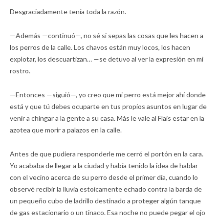
Desgraciadamente tenía toda la razón.
—Además —continuó—, no sé si sepas las cosas que les hacen a
los perros de la calle. Los chavos están muy locos, los hacen
explotar, los descuartizan… —se detuvo al ver la expresión en mi
rostro.
—Entonces —siguió—, yo creo que mi perro está mejor ahí donde
está y que tú debes ocuparte en tus propios asuntos en lugar de
venir a chingar a la gente a su casa. Más le vale al Flais estar en la
azotea que morir a palazos en la calle.
Antes de que pudiera responderle me cerró el portón en la cara.
Yo acababa de llegar a la ciudad y había tenido la idea de hablar
con el vecino acerca de su perro desde el primer día, cuando lo
observé recibir la lluvia estoicamente echado contra la barda de
un pequeño cubo de ladrillo destinado a proteger algún tanque
de gas estacionario o un tinaco. Esa noche no puede pegar el ojo