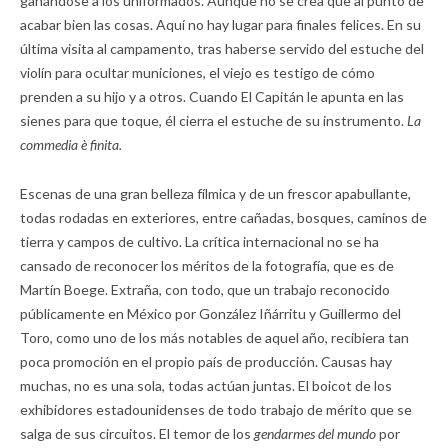
ganándose a los uniformados. Aunque no se crea que al punto de
acabar bien las cosas. Aquí no hay lugar para finales felices. En su
última visita al campamento, tras haberse servido del estuche del
violín para ocultar municiones, el viejo es testigo de cómo
prenden a su hijo y a otros. Cuando El Capitán le apunta en las
sienes para que toque, él cierra el estuche de su instrumento.
La
commedia è finita.
Escenas de una gran belleza fílmica y de un frescor apabullante,
todas rodadas en exteriores, entre cañadas, bosques, caminos de
tierra y campos de cultivo. La crítica internacional no se ha
cansado de reconocer los méritos de la fotografía, que es de
Martín Boege. Extraña, con todo, que un trabajo reconocido
públicamente en México por González Iñárritu y Guillermo del
Toro, como uno de los más notables de aquel año, recibiera tan
poca promoción en el propio país de producción. Causas hay
muchas, no es una sola, todas actúan juntas. El boicot de los
exhibidores estadounidenses de todo trabajo de mérito que se
salga de sus circuitos. El temor de los
gendarmes del mundo
por