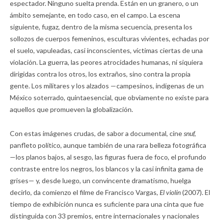
espectador. Ninguno suelta prenda. Están en un granero, o un
ámbito semejante, en todo caso, en el campo. La escena
siguiente, fugaz, dentro de la misma secuencia, presenta los
sollozos de cuerpos femeninos, esculturas vivientes, echadas por
el suelo, vapuleadas, casi inconscientes, víctimas ciertas de una
violación. La guerra, las peores atrocidades humanas, ni siquiera
dirigidas contra los otros, los extraños, sino contra la propia
gente. Los militares y los alzados —campesinos, indígenas de un
México soterrado, quintaesencial, que obviamente no existe para
aquellos que promueven la globalización.
Con estas imágenes crudas, de sabor a documental, cine
snuf,
panfleto político, aunque también de una rara belleza fotográfica
—los planos bajos, al sesgo, las figuras fuera de foco, el profundo
contraste entre los negros, los blancos y la casi infinita gama de
grises— y, desde luego, un convincente dramatismo, huelga
decirlo, da comienzo el filme de Francisco Vargas,
El violín
(2007). El
tiempo de exhibición nunca es suficiente para una cinta que fue
distinguida con 33 premios, entre internacionales y nacionales