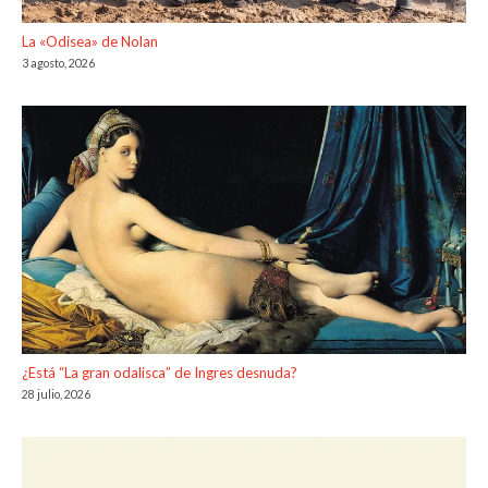
La «Odisea» de Nolan
3 agosto, 2026
¿Está “La gran odalisca” de Ingres desnuda?
28 julio, 2026