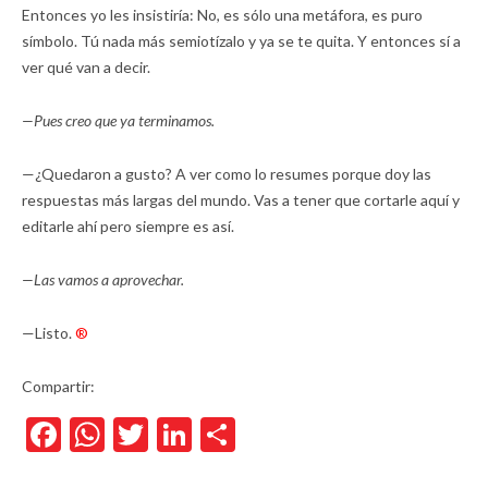
Entonces yo les insistiría: No, es sólo una metáfora, es puro
símbolo. Tú nada más semiotízalo y ya se te quita. Y entonces sí a
ver qué van a decir.
—Pues creo que ya terminamos.
—¿Quedaron a gusto? A ver como lo resumes porque doy las
respuestas más largas del mundo. Vas a tener que cortarle aquí y
editarle ahí pero siempre es así.
—Las vamos a aprovechar.
—Listo.
®
Compartir:
Facebook
WhatsApp
Twitter
LinkedIn
Compartir