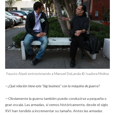
Fausto Alzati entrevistando a Manuel DeLanda © Isadora Molina
—¿Qué relación tiene este “big business” con la máquina de guerra?
—Obviamente la guerra también puede conducirse a pequeña o
gran escala. Las armadas, si vemos históricamente, desde el siglo
XVI han tendido a incrementar su tamaño. Antes las armadas