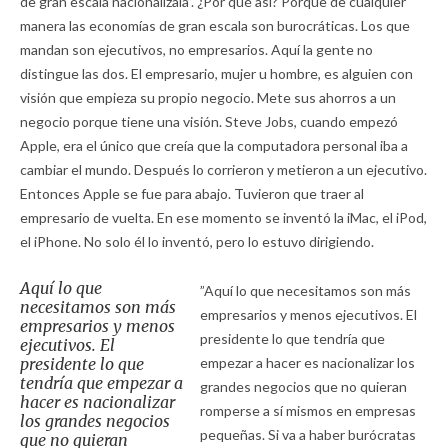
de gran escala nacionalízala”. ¿Por qué así? Porque de cualquier
manera las economías de gran escala son burocráticas. Los que
mandan son ejecutivos, no empresarios. Aquí la gente no
distingue las dos. El empresario, mujer u hombre, es alguien con
visión que empieza su propio negocio. Mete sus ahorros a un
negocio porque tiene una visión. Steve Jobs, cuando empezó
Apple, era el único que creía que la computadora personal iba a
cambiar el mundo. Después lo corrieron y metieron a un ejecutivo.
Entonces Apple se fue para abajo. Tuvieron que traer al
empresario de vuelta. En ese momento se inventó la iMac, el iPod,
el iPhone. No solo él lo inventó, pero lo estuvo dirigiendo.
Aquí lo que
”Aquí lo que necesitamos son más
necesitamos son más
empresarios y menos ejecutivos. El
empresarios y menos
presidente lo que tendría que
ejecutivos. El
presidente lo que
empezar a hacer es nacionalizar los
tendría que empezar a
grandes negocios que no quieran
hacer es nacionalizar
romperse a sí mismos en empresas
los grandes negocios
pequeñas. Si va a haber burócratas
que no quieran