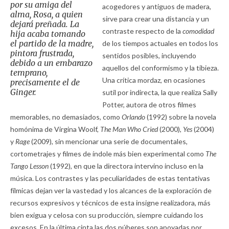
por su amiga del
acogedores y antiguos de madera,
alma, Rosa, a quien
sirve para crear una distancia y un
dejará preñada. La
contraste respecto de la
comodidad
hija acaba tomando
el partido de la madre,
de los tiempos actuales en todos los
pintora frustrada,
sentidos posibles, incluyendo
debido a un embarazo
aquellos del conformismo y la tibieza.
temprano,
Una crítica mordaz, en ocasiones
precisamente el de
Ginger.
sutil por indirecta, la que realiza Sally
Potter, autora de otros filmes
memorables, no demasiados, como
Orlando
(1992) sobre la novela
homónima de Virgina Woolf,
The Man Who Cried
(2000),
Yes
(2004)
y
Rage
(2009), sin mencionar una serie de documentales,
cortometrajes y filmes de índole más bien experimental como
The
Tango Lesson
(1992), en que la directora intervino incluso en la
música. Los contrastes y las peculiaridades de estas tentativas
fílmicas dejan ver la vastedad y los alcances de la exploración de
recursos expresivos y técnicos de esta insigne realizadora, más
bien exigua y celosa con su producción, siempre cuidando los
excesos. En la última cinta las dos púberes son apoyadas por