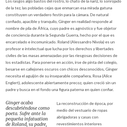
Los rasgos algo bastos del rostro, lo chato de la nariz, lo sonrojado
de la tez, las pobladas cejas que enmarcan esa mirada gatuna
constituyen un verdadero festín para la cámara. De natural
confiado, apacible y tranquilo, Ginger en realidad responde al
nombre de pila de África, cuyo padre es agnóstico y fue objetor
de conciencia durante la Segunda Guerra, hecho por el que es
encarcelado e incomunicado. Roland (Alessandro Nivola) es un
profesor e intelectual que lucha por los derechos y libertades
civiles de las masas amenazadas por las riesgosas decisiones de
los estadistas. Para ponerse en acción, irse de pinta del colegio,
besarse en callejones oscuros con chicos desconocidos, Ginger
necesita el aguijón de su inseparable compañera, Rosa (Alice
Englert), adolescente abiertamente precoz, quien creció sin un
padre y busca en el fondo una figura paterna en quien confiar.
Ginger acaba
La reconstrucción de época, por
descubriéndose como
medio del vestuario de ropas
poeta. Sufre ante la
abrigadoras y casas con
pequeña infatuation
de Roland, su padre,
revestimientos interiores