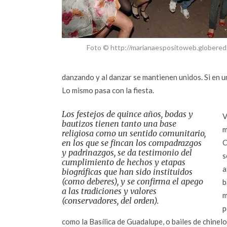
Foto © http://marianaespositoweb.globered
danzando y al danzar se mantienen unidos. Si en u
Lo mismo pasa con la fiesta.
Los festejos de quince años, bodas y
V
bautizos tienen tanto una base
m
religiosa como un sentido comunitario,
en los que se fincan los compadrazgos
C
y padrinazgos, se da testimonio del
s
cumplimiento de hechos y etapas
a
biográficas que han sido instituidos
(como deberes), y se confirma el apego
b
a las tradiciones y valores
m
(conservadores, del orden).
p
como la Basílica de Guadalupe, o bailes de chinel