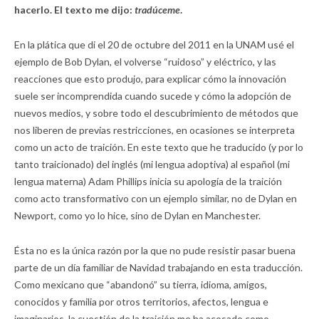
hacerlo. El texto me dijo:
tradúceme
.
En la plática que di el 20 de octubre del 2011 en la UNAM usé el
ejemplo de Bob Dylan, el volverse “ruidoso” y eléctrico, y las
reacciones que esto produjo, para explicar cómo la innovación
suele ser incomprendida cuando sucede y cómo la adopción de
nuevos medios, y sobre todo el descubrimiento de métodos que
nos liberen de previas restricciones, en ocasiones se interpreta
como un acto de traición. En este texto que he traducido (y por lo
tanto traicionado) del inglés (mi lengua adoptiva) al español (mi
lengua materna) Adam Phillips inicia su apología de la traición
como acto transformativo con un ejemplo similar, no de Dylan en
Newport, como yo lo hice, sino de Dylan en Manchester.
Ésta no es la única razón por la que no pude resistir pasar buena
parte de un día familiar de Navidad trabajando en esta traducción.
Como mexicano que “abandonó” su tierra, idioma, amigos,
conocidos y familia por otros territorios, afectos, lengua e
imaginarios, la cuestión de la traición me ha acosado como