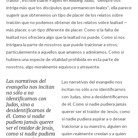
traidor”, escribe Elaine Pagels en
Reading Judas,
“siempre nos
intriga más que los discípulos que permanecen leales”; ella parece
sugerir que obtenemos un tipo de placer de los relatos sobre
traición que no podemos obtener de los relatos sobre lealtad —
más placer, o un tipo diferente de placer. Como si la falta de
lealtad nos ofreciera algo que la lealtad no puede. Como si nos
intrigara la parte de nosotros que puede traicionar a otros,
particularmente a aquellos que amamos y admiramos. Como si
hubiera una especie de vitalidad prohibida en esta parte de
nosotros, algo moralmente equívoco y atrayente.
Las narrativas del
Las narrativas del evangelio nos
evangelio nos incitan
incitan no sólo a no identificarnos
no sólo a no
con Judas, sino a desidentificarnos
identificarnos con
Judas, sino a
de él. Como si nadie pudiera jamás
desidentificarnos de
querer ser el traidor de Jesús, como
él. Como si nadie
si nadie pudiera aspirar a o desear
pudiera jamás querer
traicionar a su maestro, alguien en
ser el traidor de Jesús,
como si nadie pudiera
quien realmente creeían y a quien