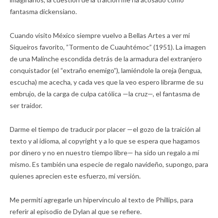
fantasma dickensiano.
Cuando visito México siempre vuelvo a Bellas Artes a ver mi
Siqueiros favorito, ”Tormento de Cuauhtémoc” (1951). La imagen
de una Malinche escondida detrás de la armadura del extranjero
conquistador (el “extraño enemigo”), lamiéndole la oreja (lengua,
escucha) me acecha, y cada ves que la veo espero librarme de su
embrujo, de la carga de culpa católica —la cruz—, el fantasma de
ser traidor.
Darme el tiempo de traducir por placer —el gozo de la traición al
texto y al idioma, al copyright y a lo que se espera que hagamos
por dinero y no en nuestro tiempo libre— ha sido un regalo a mí
mismo. Es también una especie de regalo navideño, supongo, para
quienes aprecien este esfuerzo, mi versión.
Me permití agregarle un hipervínculo al texto de Phillips, para
referir al episodio de Dylan al que se refiere.