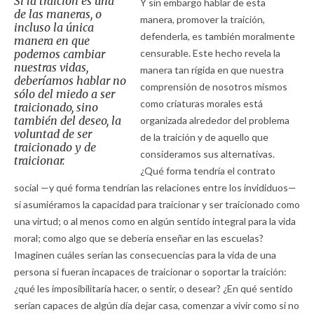
Si la traición es una
Y sin embargo hablar de esta
de las maneras, o
manera, promover la traición,
incluso la única
defenderla, es también moralmente
manera en que
podemos cambiar
censurable. Este hecho revela la
nuestras vidas,
manera tan rígida en que nuestra
deberíamos hablar no
comprensión de nosotros mismos
sólo del miedo a ser
como criaturas morales está
traicionado, sino
también del deseo, la
organizada alrededor del problema
voluntad de ser
de la traición y de aquello que
traicionado y de
consideramos sus alternativas.
traicionar.
¿Qué forma tendría el contrato
social —y qué forma tendrían las relaciones entre los invididuos—
si asumiéramos la capacidad para traicionar y ser traicionado como
una virtud; o al menos como en algún sentido integral para la vida
moral; como algo que se debería enseñar en las escuelas?
Imaginen cuáles serían las consecuencias para la vida de una
persona si fueran incapaces de traicionar o soportar la traición:
¿qué les imposibilitaría hacer, o sentir, o desear? ¿En qué sentido
serían capaces de algún día dejar casa, comenzar a vivir como si no