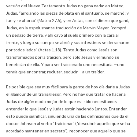
versión del Nuevo Testamento Judas no gana nada: en Mateo,
Judas, “arrojando las piezas de plata en el santuario, se marchó; y
fue y se ahorcó” (Mateo 27.5), y en Actas, con el dinero que ganó,
Judas, en la espeluznante traducción de Marvin Meyer, “compró
un pedazo de tierra, y ahí cayó al suelo primero con la cara al
frente, y luego su cuerpo se abrió y sus intestinos se derramaron
por todos lados” (Actas 1.18). Tanto Judas como Jesús son
transformados por la traición, pero sólo Jesús y el mundo se
benefician de ella. Y para ser traicionado uno necesitaría —uno
tenría que encontrar, reclutar, seducir— a un traidor.
Es posible que sea muy fácil para la gente de hoy día darle a Judas
el glamour de un transgresor. Pero no hay que tratar de hacer a
Judas de algún modo mejor de lo que es; sólo necesitamos
entender lo que Jesús y Judas están haciendo juntos. Entender
esto puede significar, siguiendo una de las definiciones que da el
doctor Johnson al verbo “traicionar” (“descubrir aquello que se ha
acordado mantener en secreto”), reconocer que aquello que se