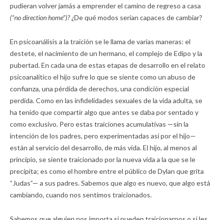
pudieran volver jamás a emprender el camino de regreso a casa
(“no direction home”)?
¿De qué modos serían capaces de cambiar?
En psicoanálisis a la traición se le llama de varias maneras: el
destete, el nacimiento de un hermano, el complejo de Edipo y la
pubertad. En cada una de estas etapas de desarrollo en el relato
psicoanalítico el hijo sufre lo que se siente como un abuso de
confianza, una pérdida de derechos, una condición especial
perdida. Como en las infidelidades sexuales de la vida adulta, se
ha tenido que compartir algo que antes se daba por sentado y
como exclusivo. Pero estas traiciones acumulativas —sin la
intención de los padres, pero experimentadas así por el hijo—
están al servicio del desarrollo, de más vida. El hijo, al menos al
principio, se siente traicionado por la nueva vida a la que se le
precipita; es como el hombre entre el público de Dylan que grita
“Judas”— a sus padres. Sabemos que algo es nuevo, que algo está
cambiando, cuando nos sentimos traicionados.
Sabemos que alguien nos importa si pueden traicionarnos o si les