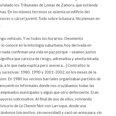
instalado los Tribunales de Lomas de Zamora, que extiende
nas. En los mismos terrenos se asienta un edificio del
ores o cárcel juvenil. Todo sobre la basura. No piensen en
.
go vehículo. Y en todos los horarios. Desmiento
lo conoce en la mitología suburbana, hoy derivada en
en nada confirman una vida en paz porque —seamos justos
significa que carezca de riesgo, adrenalina y atenta mirada.
a, a lo que nada explica pero asevera…] Centralizo la
 y sucesivas: 1980, 1990 y 2001-2002, en los meses de la
sion
. En 1980 los vecinos barriales organizaban partidos de
n encuentros informales donde nos cruzábamos todas las
s, empleados municipales y algún que otro delincuente. Eran
ayores sobresaltos. Al final de uno de ellos, volviendo
divisorio de
Le Chemin Noir
con Larroque, desde una
ándonos (sin motivo, sin necesidad) y sacó un arma para, sin