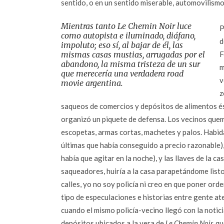
sentido, o en un sentido miserable, automovilism
Mientras tanto
Le Chemin Noir
luce
P
como autopista e iluminado, diáfano,
d
impoluto; eso sí, al bajar de él, las
mismas casas mustias, arrugadas por el
F
abandono, la misma tristeza de un sur
m
que merecería una verdadera
road
v
movie
argentina.
z
saqueos de comercios y depósitos de alimentos és
organizó un piquete de defensa. Los vecinos que
escopetas, armas cortas, machetes y palos. Habida
últimas que había conseguido a precio razonable),
había que agitar en la noche), y las llaves de la c
saqueadores, huiría a la casa parapetándome listo 
calles, yo no soy policía ni creo en que poner ord
tipo de especulaciones e historias entre gente at
cuando el mismo policía-vecino llegó con la notic
depósitos ubicados a la vera de
Le Chemin Noir,
que