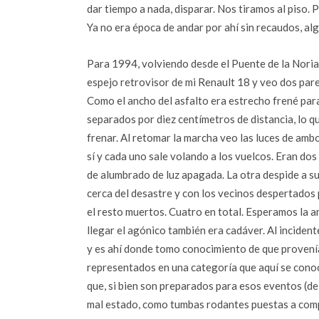
dar tiempo a nada, disparar. Nos tiramos al piso. 
Ya no era época de andar por ahí sin recaudos, alg
Para 1994, volviendo desde el Puente de la Noria 
espejo retrovisor de mi Renault 18 y veo dos pare
Como el ancho del asfalto era estrecho frené par
separados por diez centímetros de distancia, lo 
frenar. Al retomar la marcha veo las luces de amb
sí y cada uno sale volando a los vuelcos. Eran do
de alumbrado de luz apagada. La otra despide a s
cerca del desastre y con los vecinos despertados
el resto muertos. Cuatro en total. Esperamos la a
llegar el agónico también era cadáver. Al incident
y es ahí donde tomo conocimiento de que provenía
representados en una categoría que aquí se con
que, si bien son preparados para esos eventos (de 
mal estado, como tumbas rodantes puestas a comp