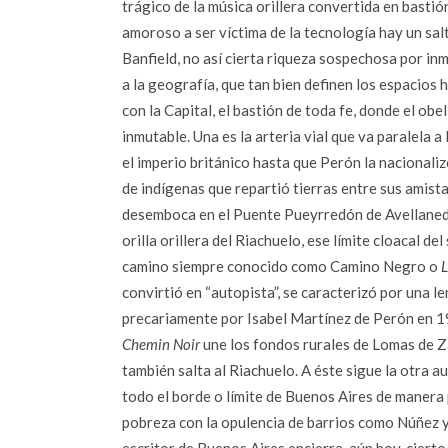
trágico de la música orillera convertida en bastió
amoroso a ser víctima de la tecnología hay un salt
Banfield, no así cierta riqueza sospechosa por in
a la geografía, que tan bien definen los espacios
con la Capital, el bastión de toda fe, donde el ob
inmutable. Una es la arteria vial que va paralela a 
el imperio británico hasta que Perón la nacionali
de indígenas que repartió tierras entre sus amis
desemboca en el Puente Pueyrredón de Avellaneda, 
orilla orillera del Riachuelo, ese límite cloacal de
camino siempre conocido como Camino Negro o
L
convirtió en “autopista”, se caracterizó por una l
precariamente por Isabel Martínez de Perón en 19
Chemin Noir
une los fondos rurales de Lomas de Z
también salta al Riachuelo. A éste sigue la otra a
todo el borde o límite de Buenos Aires de manera pe
pobreza con la opulencia de barrios como Núñez y