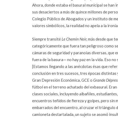
Ahora, donde estaba el basural municipal se han 
sus desaciertos a más de quince millones de perso
Colegio Público de Abogados y un instituto de men
valores simbólicos, la realidad no apela a la ironía
Siempre transité
Le Chemin Noir,
más desde que ten
categóricamente que fuera tan peligroso como se 
cámaras de seguridad y paranoias diversas, que 
fuera de la basura— no hay paz en la vida. Eso no 
[Estamos llegando a las anécdotas ésas que referí
conclusión en tres sucesos, tres épocas distintas
Gran Depresión Económica, GCE o
Grande Dépres
fútbol en el terreno achatado del exbasural. Era
clases sociales, incluyendo albañiles, estudiante
encuentros teñidos de fiereza y golpes, pero sin m
embarrados del encuentro, al cruzar el triángulo 
camioneta destartalada, un sujeto se asomó insult