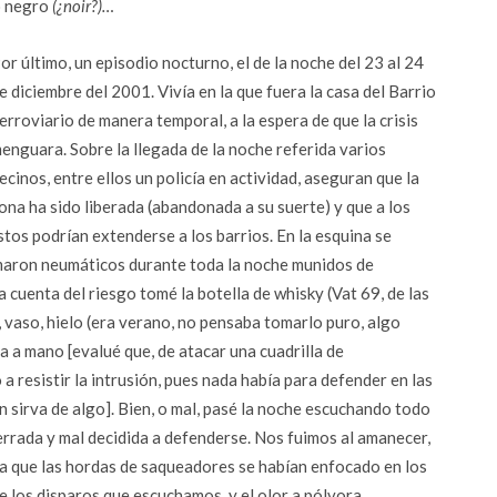
o negro
(¿noir?)…
or último, un episodio nocturno, el de la noche del 23 al 24
e diciembre del 2001. Vivía en la que fuera la casa del Barrio
erroviario de manera temporal, a la espera de que la crisis
enguara. Sobre la llegada de la noche referida varios
ecinos, entre ellos un policía en actividad, aseguran que la
ona ha sido liberada (abandonada a su suerte) y que a los
tos podrían extenderse a los barrios. En la esquina se
maron neumáticos durante toda la noche munidos de
 cuenta del riesgo tomé la botella de whisky (Vat 69, de las
 vaso, hielo (era verano, no pensaba tomarlo puro, algo
asa a mano [evalué que, de atacar una cuadrilla de
a resistir la intrusión, pues nada había para defender en las
en sirva de algo]. Bien, o mal, pasé la noche escuchando todo
errada y mal decidida a defenderse. Nos fuimos al amanecer,
ia que las hordas de saqueadores se habían enfocado en los
 los disparos que escuchamos, y el olor a pólvora,