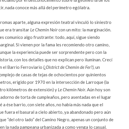
o reclamo por el desconocimiento sobre la geometría de los
cir, nada conoce más allá del perímetro ególatra.
romas aparte, alguna expresión teatral vinculó lo siniestro
ue era transitar
Le Chemin Noir
con un mito: la marginación.
es comunico algo frustrante: todo, aquí, sigue siendo
arginal. Si vienen por la fama les recomiendo otro camino,
unque la experiencia puede ser sorprendente pero con la
istoria, con los detalles que no explican pero iluminan. Crecí
n el Barrio Ferroviario
(¿District de Chemin de Fer?),
un
omplejo de casas de tejas de ochocientos por quinientos
etros, erigido por 1970 en la intersección de Larroque (la
atro kilómetros de extensión) y
Le Chemin Noir
. Aún hoy son
e adorno de torta de cumpleaños, pero asentadas en el lugar
 a ése barrio, con siete años, no había más nada que el
ue fuera el basural a cielo abierto, ya abandonado pero aún
 que “del otro lado” del Camino Negro, apenas un conjunto de
 en la nada pampeana urbanizada a como venga lo casual.