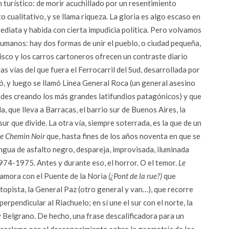
n turístico: de morir acuchillado por un resentimiento
o cualitativo, y se llama riqueza. La gloria es algo escaso en
mediata y habida con cierta impudicia política. Pero volvamos
 humanos: hay dos formas de unir el pueblo, o ciudad pequeña,
elisco y los carros cartoneros ofrecen un contraste diario
las vías del que fuera el Ferrocarril del Sud, desarrollada por
zó, y luego se llamó Línea General Roca (un general asesino
tades creando los más grandes latifundios patagónicos) y que
que lleva a Barracas, el barrio sur de Buenos Aires, la
l sur que divide. La otra vía, siempre soterrada, es la que de un
e Chemin Noir
que, hasta fines de los años noventa en que se
engua de asfalto negro, despareja, improvisada, iluminada
74-1975. Antes y durante eso, el horror. O el temor.
Le
amora con el Puente de la Noria
(¿Pont de la rue?)
que
utopista, la General Paz (otro general y van…), que recorre
rpendicular al Riachuelo; en sí une el sur con el norte, la
 Belgrano. De hecho, una frase descalificadora para un