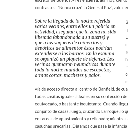
escritor de Buenos Aires encierra, aún hoy, ciert
contrastes: “Nunca cruzó la General Paz”, vale de
Sobre la llegada de la noche referida
B
varios vecinos, entre ellos un policía en
q
actividad, aseguran que la zona ha sido
liberada (abandonada a su suerte) y
L
que a los saqueos de comercios y
m
depósitos de alimentos éstos podrían
a
extenderse a los barrios. En la esquina
se organizó un piquete de defensa. Los
h
vecinos quemaron neumáticos durante
e
toda la noche munidos de escopetas,
c
armas cortas, machetes y palos.
m
vía de acceso directa al centro de Banfield, de cu
todas casitas iguales, ideales en su confección d
equivocado, o bastante inquietante. Cuando llegué
conjunto de casas, luego, cruzando Larroque, lo q
en tareas de aplastamiento y rellenado; mientras
casuchas precarias. Digamos que pasé la infancia