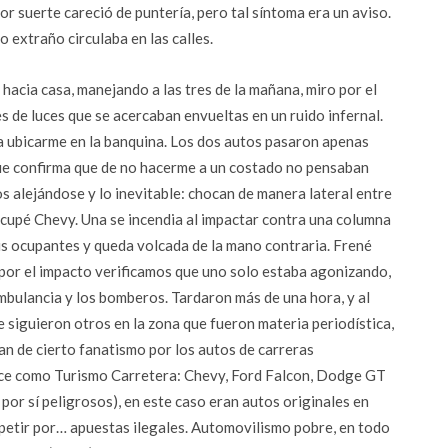
Por suerte careció de puntería, pero tal síntoma era un aviso.
o extraño circulaba en las calles.
hacia casa, manejando a las tres de la mañana, miro por el
s de luces que se acercaban envueltas en un ruido infernal.
a ubicarme en la banquina. Los dos autos pasaron apenas
que confirma que de no hacerme a un costado no pensaban
os alejándose y lo inevitable: chocan de manera lateral entre
s cupé Chevy. Una se incendia al impactar contra una columna
us ocupantes y queda volcada de la mano contraria. Frené
 por el impacto verificamos que uno solo estaba agonizando,
mbulancia y los bomberos. Tardaron más de una hora, y al
e siguieron otros en la zona que fueron materia periodística,
n de cierto fanatismo por los autos de carreras
oce como Turismo Carretera: Chevy, Ford Falcon, Dodge GT
por sí peligrosos), en este caso eran autos originales en
etir por… apuestas ilegales. Automovilismo pobre, en todo