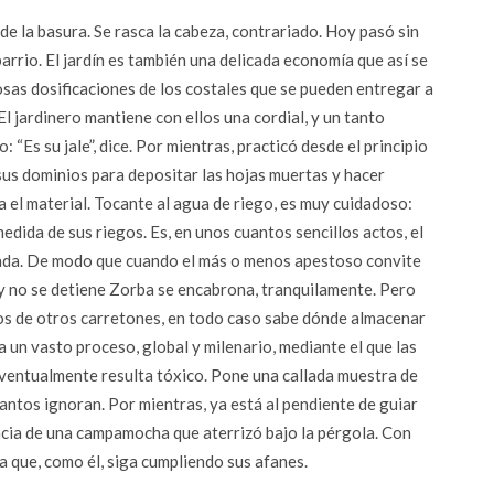
de la basura. Se rasca la cabeza, contrariado. Hoy pasó sin
arrio. El jardín es también una delicada economía que así se
sas dosificaciones de los costales que se pueden entregar a
El jardinero mantiene con ellos una cordial, y un tanto
: “Es su jale”, dice. Por mientras, practicó desde el principio
us dominios para depositar las hojas muertas y hacer
 el material. Tocante al agua de riego, es muy cuidadoso:
medida de sus riegos. Es, en unos cuantos sencillos actos, el
urada. De modo que cuando el más o menos apestoso convite
y no se detiene Zorba se encabrona, tranquilamente. Pero
tos de otros carretones, en todo caso sabe dónde almacenar
a un vasto proceso, global y milenario, mediante el que las
 eventualmente resulta tóxico. Pone una callada muestra de
 tantos ignoran. Por mientras, ya está al pendiente de guiar
racia de una campamocha que aterrizó bajo la pérgola. Con
ra que, como él, siga cumpliendo sus afanes.