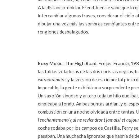
A la distancia, doktor Freud, bien se sabe que lo 
intercambiar algunas frases, considerar el cielo at
dibujar una vez más las sombras cambiantes entre l
renglones desbalagados.
Roxy Music: The High Road.
Fréjus, Francia, 198
las faldas voladoras de las dos coristas negras, b
extraordinaire,
y la versión de esa inmortal pieza de
impecable, la gente exhibía una sorprendente pren
Un saxofón sinuoso y artero tejía un hilo que iba
empleaba a fondo. Ambas puntas ardían, y el espec
combustión en una noche olvidada entre tantas. 
l’enchantement/ qui ne reviendront jamais/ et aujourd
coche rodaba por los campos de Castilla, Ferry se
pasaban. Una muchacha ignoraba que habría de ded