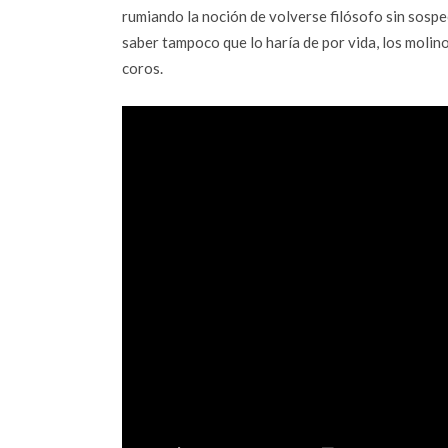
rumiando la noción de volverse filósofo sin sospe
saber tampoco que lo haría de por vida, los molin
coros.