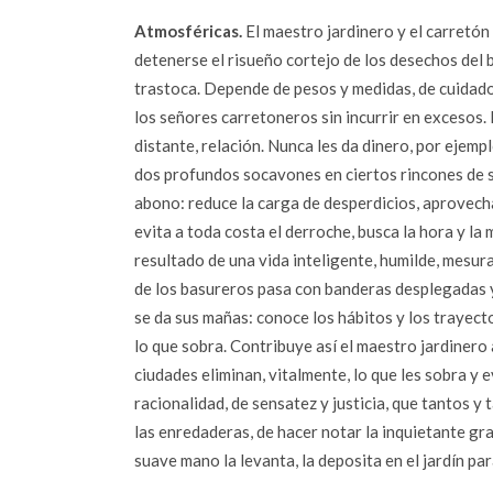
Atmosféricas.
El maestro jardinero y el carretón 
detenerse el risueño cortejo de los desechos del b
trastoca. Depende de pesos y medidas, de cuidado
los señores carretoneros sin incurrir en excesos. 
distante, relación. Nunca les da dinero, por ejemplo
dos profundos socavones en ciertos rincones de s
abono: reduce la carga de desperdicios, aprovecha
evita a toda costa el derroche, busca la hora y la 
resultado de una vida inteligente, humilde, mes
de los basureros pasa con banderas desplegadas 
se da sus mañas: conoce los hábitos y los trayec
lo que sobra. Contribuye así el maestro jardinero 
ciudades eliminan, vitalmente, lo que les sobra y
racionalidad, de sensatez y justicia, que tantos y
las enredaderas, de hacer notar la inquietante g
suave mano la levanta, la deposita en el jardín pa