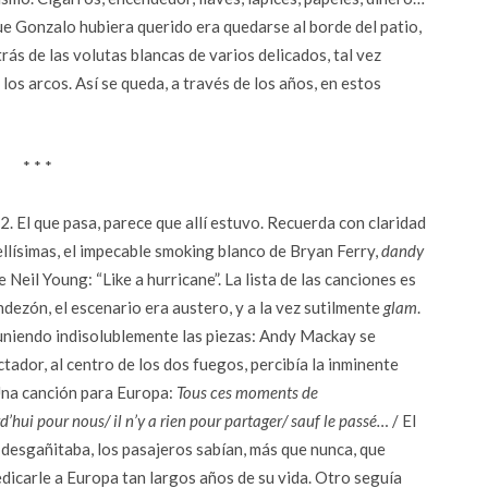
que Gonzalo hubiera querido era quedarse al borde del patio,
rás de las volutas blancas de varios delicados, tal vez
os arcos. Así se queda, a través de los años, en estos
* * *
2. El que pasa, parece que allí estuvo. Recuerda con claridad
ellísimas, el impecable smoking blanco de Bryan Ferry,
dandy
 Neil Young: “Like a hurricane”. La lista de las canciones es
dezón, el escenario era austero, y a la vez sutilmente
glam
.
 uniendo indisolublemente las piezas: Andy Mackay se
tador, al centro de los dos fuegos, percibía la inminente
Una canción para Europa:
Tous ces moments de
’hui pour nous/ il n’y a rien pour partager/ sauf le passé…
/ El
 desgañitaba, los pasajeros sabían, más que nunca, que
icarle a Europa tan largos años de su vida. Otro seguía