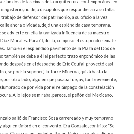
 serían dos de las cimas de la arquitectura contemporánea en
magisterio, no dejó discípulos que respondieran a su talla.
 trabajo de defensor del patrimonio, a su oficio a la vez
 calle ahora olvidada, dejó una espléndida casa temprana.
 se advierte en ella la tamizada influencia de su maestro
o Díaz Morales. Para él, decía, compuso el estupendo remate
eles. También el espléndido pavimento de la Plaza del Dos de
as; también se debe a él el perfecto trazo ergonómico de las
ando después en el despacho de Eric Coufal, proyectó casi
tro, se podría suponer) la Torre Minerva, quizá hasta la
rre, por otro lado, alguien que pasaba fue, ay, tan brevemente,
deslumbrado de por vida por el relámpago de la constelación
locura. A lo lejos se miraba, parece, el peñón del Mexicano,
Gonzalo salió de Francisco Sosa carrereado y muy temprano
 alguien timbró en el convento. Era Gonzalo, contrito: “Se
ismo. Cigarros, encendedor, llaves, lápices, papeles, dinero…