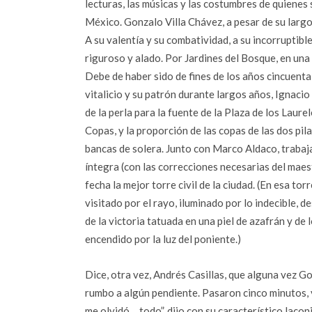
lecturas, las músicas y las costumbres de quienes
México. Gonzalo Villa Chávez, a pesar de su largo 
A su valentía y su combatividad, a su incorruptible
riguroso y alado. Por Jardines del Bosque, en una
Debe de haber sido de fines de los años cincuenta:
vitalicio y su patrón durante largos años, Ignaci
de la perla para la fuente de la Plaza de los Laur
Copas, y la proporción de las copas de las dos pil
bancas de solera. Junto con Marco Aldaco, trabaj
íntegra (con las correcciones necesarias del maes
fecha la mejor torre civil de la ciudad. (En esa to
visitado por el rayo, iluminado por lo indecible, 
de la victoria tatuada en una piel de azafrán y de 
encendido por la luz del poniente.)
Dice, otra vez, Andrés Casillas, que alguna vez 
rumbo a algún pendiente. Pasaron cinco minutos, y
me olvidó… todo”, dijo con su característico lacon