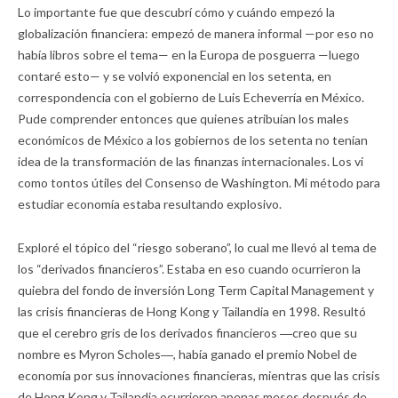
Lo importante fue que descubrí cómo y cuándo empezó la
globalización financiera: empezó de manera informal —por eso no
había libros sobre el tema— en la Europa de posguerra —luego
contaré esto— y se volvió exponencial en los setenta, en
correspondencia con el gobierno de Luis Echeverría en México.
Pude comprender entonces que quienes atribuían los males
económicos de México a los gobiernos de los setenta no tenían
idea de la transformación de las finanzas internacionales. Los vi
como tontos útiles del Consenso de Washington. Mi método para
estudiar economía estaba resultando explosivo.
Exploré el tópico del “riesgo soberano”, lo cual me llevó al tema de
los “derivados financieros”. Estaba en eso cuando ocurrieron la
quiebra del fondo de inversión Long Term Capital Management y
las crisis financieras de Hong Kong y Tailandia en 1998. Resultó
que el cerebro gris de los derivados financieros ―creo que su
nombre es Myron Scholes―, había ganado el premio Nobel de
economía por sus innovaciones financieras, mientras que las crisis
de Hong Kong y Tailandia ocurrieron apenas meses después de