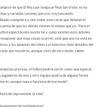
quejarse de que
El Rey Lear
tenga un final tan triste: es no
uchas y variadas razones, pero no voy buscando
ábado cualquiera y veo todas esas caras que delatan el
 cuenta de que los demás sienten lo mismo que yo. Para el
futbol espectáculos existe tal y como existen esos árboles
presuponer que esas cosas ocurren, sólo que uno no está en
ivos y los amantes del sillón y el televisor, bien dotados del
en más que nosotros, aunque visto de otro modo, saben
unstancias precisas, el futbol podría servir como una especie
s jugadores de uno y otro equipo podría de alguna forma
lverlo, aunque nunca funciona de ese modo”.
hora de representar la vida”.
alvajemente de sentimientos”.