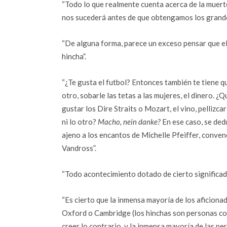
“Todo lo que realmente cuenta acerca de la muert
nos sucederá antes de que obtengamos los grande
“De alguna forma, parece un exceso pensar que el
hincha”.
“¿Te gusta el futbol? Entonces también te tiene q
otro, sobarle las tetas a las mujeres, el dinero. ¿
gustar los Dire Straits o Mozart, el vino, pellizcar
ni lo otro?
Macho, nein danke?
En ese caso, se ded
ajeno a los encantos de Michelle Pfeiffer, conven
Vandross”.
“Todo acontecimiento dotado de cierto significado 
“Es cierto que la inmensa mayoría de los aficiona
Oxford o Cambridge (los hinchas son personas co
creer lo contrario, y la inmensa mayoría de las p