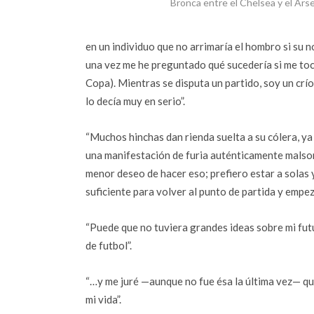
Bronca entre el Chelsea y el Ars
en un individuo que no arrimaría el hombro si su 
una vez me he preguntado qué sucedería si me tocar
Copa). Mientras se disputa un partido, soy un crí
lo decía muy en serio”.
“Muchos hinchas dan rienda suelta a su cólera, ya
una manifestación de furia auténticamente malson
menor deseo de hacer eso; prefiero estar a solas
suficiente para volver al punto de partida y empez
“Puede que no tuviera grandes ideas sobre mi fut
de futbol”.
“…y me juré —aunque no fue ésa la última vez— que
mi vida”.