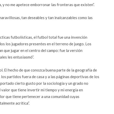
a, y no me apetece emborronar las fronteras que existen”.
aravillosas, tan deseables y tan inalcanzables como las
ticas futbolísticas, el futbol total fue una invención
odos los jugadores presentes en el terreno de juego. Los
n que jugar en el centro del campo: fue la versión
ales les entusiasmó”.
ol. El hecho de que conozca buena parte de la geografía de
a los partidos fuera de casa y a las páginas deportivas de los
portado cierto gusto por la sociología y un grado no
valor que tiene invertir mi tiempo y mi energía en
alor que tiene pertenecer a una comunidad cuyas
almente acrítica”.