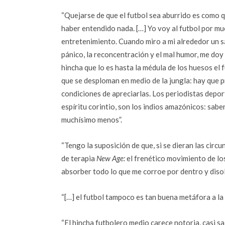
“Quejarse de que el futbol sea aburrido es como 
haber entendido nada. […] Yo voy al futbol por m
entretenimiento. Cuando miro a mi alrededor un s
pánico, la reconcentración y el mal humor, me doy
hincha que lo es hasta la médula de los huesos el 
que se desploman en medio de la jungla: hay que 
condiciones de apreciarlas. Los periodistas deport
espíritu corintio, son los indios amazónicos: sab
muchísimo menos”.
“Tengo la suposición de que, si se dieran las circ
de terapia
New Age:
el frenético movimiento de lo
absorber todo lo que me corroe por dentro y diso
“[…] el futbol tampoco es tan buena metáfora a la 
“El hincha futbolero medio carece notoria, casi s