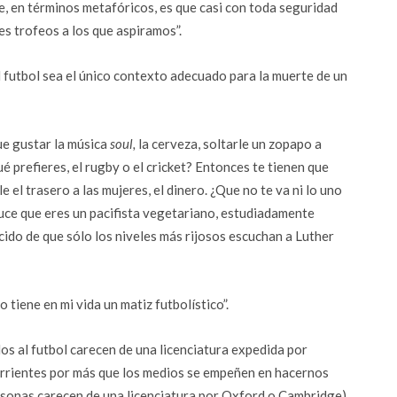
e, en términos metafóricos, es que casi con toda seguridad
s trofeos a los que aspiramos”.
 futbol sea el único contexto adecuado para la muerte de un
ue gustar la música
soul,
la cerveza, soltarle un zopapo a
Qué prefieres, el rugby o el cricket? Entonces te tienen que
le el trasero a las mujeres, el dinero. ¿Que no te va ni lo uno
uce que eres un pacifista vegetariano, estudiadamente
cido de que sólo los niveles más rijosos escuchan a Luther
tiene en mi vida un matiz futbolístico”.
dos al futbol carecen de una licenciatura expedida por
rrientes por más que los medios se empeñen en hacernos
ersonas carecen de una licenciatura por Oxford o Cambridge),