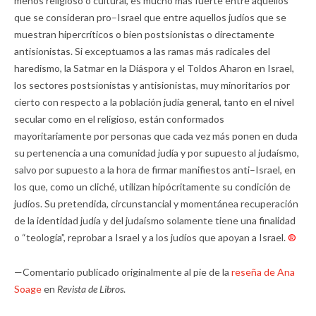
menos religioso o cultural, es mucho más fuerte entre aquellos
que se consideran pro–Israel que entre aquellos judíos que se
muestran hipercríticos o bien postsionistas o directamente
antisionistas. Si exceptuamos a las ramas más radicales del
haredismo, la Satmar en la Diáspora y el Toldos Aharon en Israel,
los sectores postsionistas y antisionistas, muy minoritarios por
cierto con respecto a la población judía general, tanto en el nivel
secular como en el religioso, están conformados
mayoritariamente por personas que cada vez más ponen en duda
su pertenencia a una comunidad judía y por supuesto al judaísmo,
salvo por supuesto a la hora de firmar manifiestos anti–Israel, en
los que, como un cliché, utilizan hipócritamente su condición de
judíos. Su pretendida, circunstancial y momentánea recuperación
de la identidad judía y del judaísmo solamente tiene una finalidad
o “teología”, reprobar a Israel y a los judíos que apoyan a Israel.
®
—Comentario publicado originalmente al pie de la
reseña de Ana
Soage
en
Revista de Libros
.