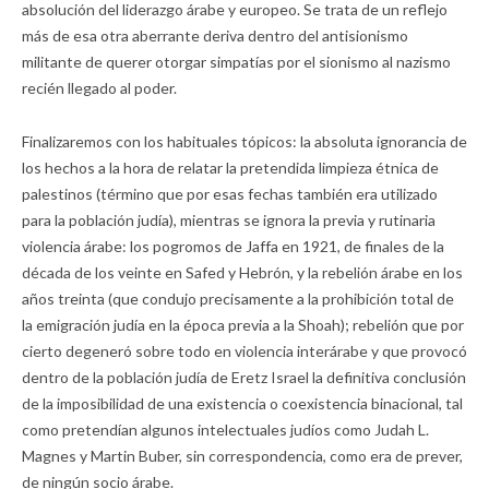
absolución del liderazgo árabe y europeo. Se trata de un reflejo
más de esa otra aberrante deriva dentro del antisionismo
militante de querer otorgar simpatías por el sionismo al nazismo
recién llegado al poder.
Finalizaremos con los habituales tópicos: la absoluta ignorancia de
los hechos a la hora de relatar la pretendida limpieza étnica de
palestinos (término que por esas fechas también era utilizado
para la población judía), mientras se ignora la previa y rutinaria
violencia árabe: los pogromos de Jaffa en 1921, de finales de la
década de los veinte en Safed y Hebrón, y la rebelión árabe en los
años treinta (que condujo precisamente a la prohibición total de
la emigración judía en la época previa a la Shoah); rebelión que por
cierto degeneró sobre todo en violencia interárabe y que provocó
dentro de la población judía de Eretz Israel la definitiva conclusión
de la imposibilidad de una existencia o coexistencia binacional, tal
como pretendían algunos intelectuales judíos como Judah L.
Magnes y Martin Buber, sin correspondencia, como era de prever,
de ningún socio árabe.