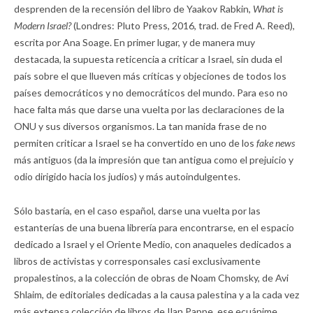
desprenden de la recensión del libro de Yaakov Rabkin,
What is
Modern Israel?
(Londres: Pluto Press, 2016, trad. de Fred A. Reed),
escrita por Ana Soage. En primer lugar, y de manera muy
destacada, la supuesta reticencia a criticar a Israel, sin duda el
país sobre el que llueven más críticas y objeciones de todos los
países democráticos y no democráticos del mundo. Para eso no
hace falta más que darse una vuelta por las declaraciones de la
ONU y sus diversos organismos. La tan manida frase de no
permiten criticar a Israel se ha convertido en uno de los
fake news
más antiguos (da la impresión que tan antigua como el prejuicio y
odio dirigido hacia los judíos) y más autoindulgentes.
Sólo bastaría, en el caso español, darse una vuelta por las
estanterías de una buena librería para encontrarse, en el espacio
dedicado a Israel y el Oriente Medio, con anaqueles dedicados a
libros de activistas y corresponsales casi exclusivamente
propalestinos, a la colección de obras de Noam Chomsky, de Avi
Shlaim, de editoriales dedicadas a la causa palestina y a la cada vez
más extensa colección de libros de Ilan Pappe, ese ecuánime