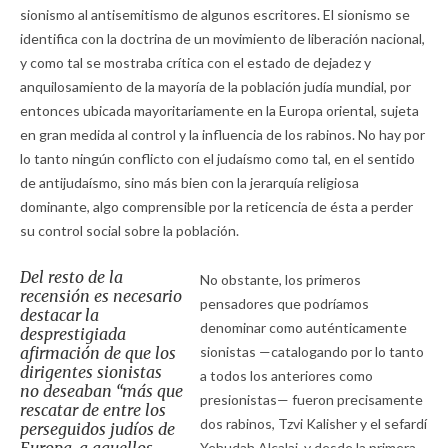
sionismo al antisemitismo de algunos escritores. El sionismo se
identifica con la doctrina de un movimiento de liberación nacional,
y como tal se mostraba crítica con el estado de dejadez y
anquilosamiento de la mayoría de la población judía mundial, por
entonces ubicada mayoritariamente en la Europa oriental, sujeta
en gran medida al control y la influencia de los rabinos. No hay por
lo tanto ningún conflicto con el judaísmo como tal, en el sentido
de antijudaísmo, sino más bien con la jerarquía religiosa
dominante, algo comprensible por la reticencia de ésta a perder
su control social sobre la población.
Del resto de la
No obstante, los primeros
recensión es necesario
pensadores que podríamos
destacar la
denominar como auténticamente
desprestigiada
afirmación de que los
sionistas —catalogando por lo tanto
dirigentes sionistas
a todos los anteriores como
no deseaban “más que
presionistas— fueron precisamente
rescatar de entre los
dos rabinos, Tzvi Kalisher y el sefardí
perseguidos judíos de
Yehudah Alcalai, y desde la primera