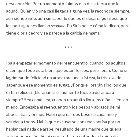
desconocido. Por un momento fuimos eco de la tierra que lo
acunó. Quien vio una casi llegada alguna vez, la reconoce siempre,
aun siendo niño, aun sin saber lo que es el desarraigo ni eso que
los portugueses llaman
saudade
. En Siria no sé cómo le dicen, pero
tiene olor a cedro y se parece a la caricia de mamá.
* * *
Iba a empezar el momento del reencuentro, cuando los adultos
dicen que todo está bien, que están felices, pero lloran. Como si
lagrimear de felicidad no arrastrara una tristeza, la tristeza de
saber que ese momento es fugaz. ¿Por qué llorarán sino los que
están felices? ¿Llorarían si el momento fuese a durar para
siempre? Sea como sea, cuando un adulto llora, los niños sienten
miedo. Empezaba el reencuentro y los besos y abrazos de mi
abuela, tías y primos. Había que dar dos besos a cada uno y
saludar a todos. Había que excusarse con una sonrisa por no
hablar casi nada de árabe, resultado de una madre que quería
aprender español. Había que tratar de entender el ruido de