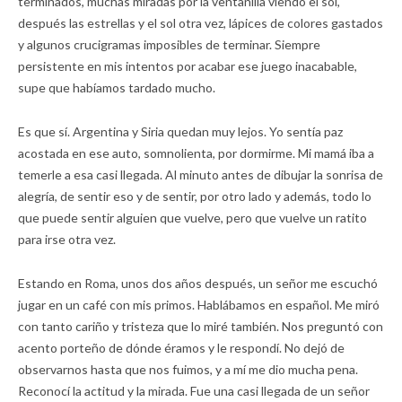
terminados, muchas miradas por la ventanilla viendo el sol,
después las estrellas y el sol otra vez, lápices de colores gastados
y algunos crucigramas imposibles de terminar. Siempre
persistente en mis intentos por acabar ese juego inacabable,
supe que habíamos tardado mucho.
Es que sí. Argentina y Siria quedan muy lejos. Yo sentía paz
acostada en ese auto, somnolienta, por dormirme. Mi mamá iba a
temerle a esa casi llegada. Al minuto antes de dibujar la sonrisa de
alegría, de sentir eso y de sentir, por otro lado y además, todo lo
que puede sentir alguien que vuelve, pero que vuelve un ratito
para irse otra vez.
Estando en Roma, unos dos años después, un señor me escuchó
jugar en un café con mis primos. Hablábamos en español. Me miró
con tanto cariño y tristeza que lo miré también. Nos preguntó con
acento porteño de dónde éramos y le respondí. No dejó de
observarnos hasta que nos fuimos, y a mí me dio mucha pena.
Reconocí la actitud y la mirada. Fue una casi llegada de un señor