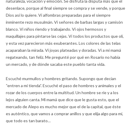
naturaleza, vocación y emoción. Se disfruta la disputa más que el
desenlace, porque al final siempre se compra y se vende, y porque
Dios así lo quiere. Vi alfombras preparadas para el siempre
inminente rezo musulmán. Vi señores de barbas largas y camisón
blanco. Vi niños riendo y trabajando. Vi ojos hermosos y
maquillajes para pintarse las cejas. Vi todos los productos que olí,
y esta vez parecieron más exuberantes. Los colores de las telas
acaparaban la mirada. Vi joyas plateadas y doradas. Vi a mi mamá
regateando, tan feliz. Me pregunté por qué en Rosario no había
un mercado, y de dónde sacaba este pueblo tanta vida.
Escuché murmullos y hombres gritando. Supongo que decían
“entren a mi tienda”. Escuché el paso de hombres y animales y el
rozar de los cuerpos entre la multitud. Un hombre se ríe y a los
lejos alguien canta. Mi mamá que dice que le gusta esto, que el
mercado de Alepo es mucho mejor que el de la capital, que éste
es auténtico, que vamos a comprar anillos y que elija algo para mí,
que todo es tan barato…