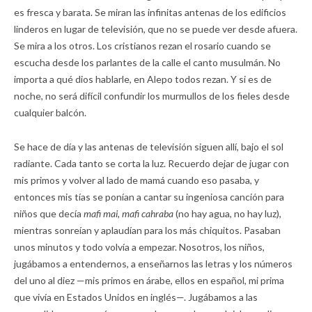
es fresca y barata. Se miran las infinitas antenas de los edificios
linderos en lugar de televisión, que no se puede ver desde afuera.
Se mira a los otros. Los cristianos rezan el rosario cuando se
escucha desde los parlantes de la calle el canto musulmán. No
importa a qué dios hablarle, en Alepo todos rezan. Y si es de
noche, no será difícil confundir los murmullos de los fieles desde
cualquier balcón.
Se hace de día y las antenas de televisión siguen allí, bajo el sol
radiante. Cada tanto se corta la luz. Recuerdo dejar de jugar con
mis primos y volver al lado de mamá cuando eso pasaba, y
entonces mis tías se ponían a cantar su ingeniosa canción para
niños que decía
mafi mai, mafi cahraba
(no hay agua, no hay luz),
mientras sonreían y aplaudían para los más chiquitos. Pasaban
unos minutos y todo volvía a empezar. Nosotros, los niños,
jugábamos a entendernos, a enseñarnos las letras y los números
del uno al diez —mis primos en árabe, ellos en español, mi prima
que vivía en Estados Unidos en inglés—. Jugábamos a las