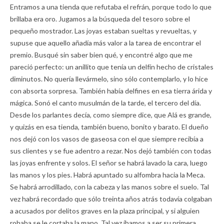
Entramos a una tienda que refutaba el refrán, porque todo lo que
brillaba era oro. Jugamos a la búsqueda del tesoro sobre el
pequeño mostrador. Las joyas estaban sueltas y revueltas, y
supuse que aquello añadía más valor a la tarea de encontrar el
premio. Busqué sin saber bien qué, y encontré algo que me
pareció perfecto: un anillito que tenía un delfín hecho de cristales
diminutos. No quería llevármelo, sino sólo contemplarlo, y lo hice
con absorta sorpresa. También había delfines en esa tierra árida y
mágica. Sonó el canto musulmán de la tarde, el tercero del día.
Desde los parlantes decía, como siempre dice, que Alá es grande,
y quizás en esa tienda, también bueno, bonito y barato. El dueño
nos dejó con los vasos de gaseosa con el que siempre recibía a
sus clientes y se fue adentro a rezar. Nos dejó también con todas
las joyas enfrente y solos. El señor se habrá lavado la cara, luego
las manos y los pies. Habrá apuntado su alfombra hacia la Meca.
Se habrá arrodillado, con la cabeza y las manos sobre el suelo. Tal
vez habrá recordado que sólo treinta años atrás todavía colgaban
a acusados por delitos graves en la plaza principal, y si alguien
robaba se le cortaba la mano. Tal vez íbamos a ser su primera