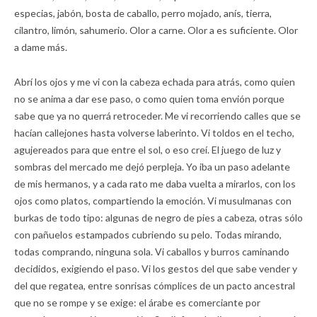
especias, jabón, bosta de caballo, perro mojado, anís, tierra,
cilantro, limón, sahumerio. Olor a carne. Olor a es suficiente. Olor
a dame más.
Abrí los ojos y me vi con la cabeza echada para atrás, como quien
no se anima a dar ese paso, o como quien toma envión porque
sabe que ya no querrá retroceder. Me vi recorriendo calles que se
hacían callejones hasta volverse laberinto. Vi toldos en el techo,
agujereados para que entre el sol, o eso creí. El juego de luz y
sombras del mercado me dejó perpleja. Yo iba un paso adelante
de mis hermanos, y a cada rato me daba vuelta a mirarlos, con los
ojos como platos, compartiendo la emoción. Vi musulmanas con
burkas de todo tipo: algunas de negro de pies a cabeza, otras sólo
con pañuelos estampados cubriendo su pelo. Todas mirando,
todas comprando, ninguna sola. Vi caballos y burros caminando
decididos, exigiendo el paso. Vi los gestos del que sabe vender y
del que regatea, entre sonrisas cómplices de un pacto ancestral
que no se rompe y se exige: el árabe es comerciante por