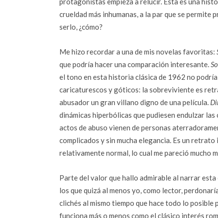
protagonistas empieza a relucir. Ésta es una histo
crueldad más inhumanas, a la par que se permite pr
serlo, ¿cómo?
Me hizo recordar a una de mis novelas favoritas:
que podría hacer una comparación interesante.
So
el tono en esta historia clásica de 1962 no podría
caricaturescos y góticos: la sobreviviente es ret
abusador un gran villano digno de una película.
Di
dinámicas hiperbólicas que pudiesen endulzar las 
actos de abuso vienen de personas aterradoramen
complicados y sin mucha elegancia. Es un retrato 
relativamente normal, lo cual me pareció mucho m
Parte del valor que hallo admirable al narrar esta
los que quizá al menos yo, como lector, perdonaría
clichés al mismo tiempo que hace todo lo posible
funciona más o menos como el clásico interés rom