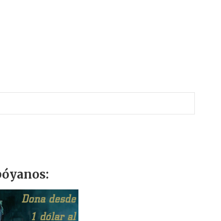
r
óyanos: