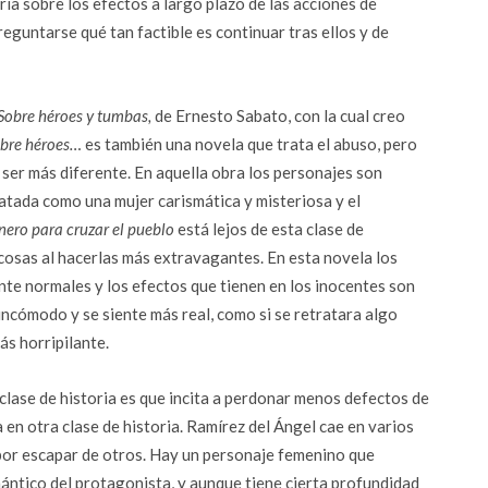
ria sobre los efectos a largo plazo de las acciones de
eguntarse qué tan factible es continuar tras ellos y de
Sobre héroes y tumbas,
de Ernesto Sabato, con la cual creo
bre héroes…
es también una novela que trata el abuso, pero
 ser más diferente. En aquella obra los personajes son
ratada como una mujer carismática y misteriosa y el
nero para cruzar el pueblo
está lejos de esta clase de
cosas al hacerlas más extravagantes. En esta novela los
te normales y los efectos que tienen en los inocentes son
incómodo y se siente más real, como si se retratara algo
ás horripilante.
 clase de historia es que incita a perdonar menos defectos de
 en otra clase de historia. Ramírez del Ángel cae en varios
 por escapar de otros. Hay un personaje femenino que
ántico del protagonista, y aunque tiene cierta profundidad