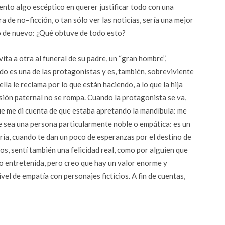
iento algo escéptico en querer justificar todo con una
 de no–ficción, o tan sólo ver las noticias, sería una mejor
o de nuevo: ¿Qué obtuve de todo esto?
ita a otra al funeral de su padre, un “gran hombre”,
do es una de las protagonistas y es, también, sobreviviente
ella le reclama por lo que están haciendo, a lo que la hija
isión paternal no se rompa. Cuando la protagonista se va,
 me di cuenta de que estaba apretando la mandíbula: me
 sea una persona particularmente noble o empática: es un
toria, cuando te dan un poco de esperanzas por el destino de
s, sentí también una felicidad real, como por alguien que
 o entretenida, pero creo que hay un valor enorme y
el de empatía con personajes ficticios. A fin de cuentas,