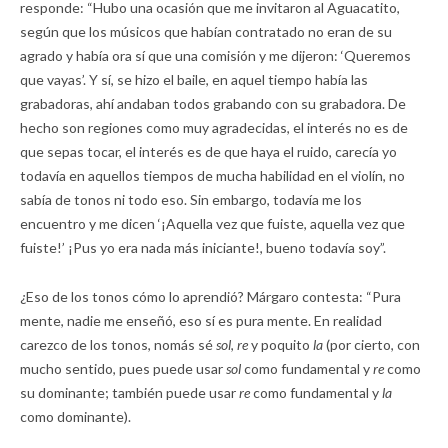
responde: “Hubo una ocasión que me invitaron al Aguacatito,
según que los músicos que habían contratado no eran de su
agrado y había ora sí que una comisión y me dijeron: ‘Queremos
que vayas’. Y sí, se hizo el baile, en aquel tiempo había las
grabadoras, ahí andaban todos grabando con su grabadora. De
hecho son regiones como muy agradecidas, el interés no es de
que sepas tocar, el interés es de que haya el ruido, carecía yo
todavía en aquellos tiempos de mucha habilidad en el violín, no
sabía de tonos ni todo eso. Sin embargo, todavía me los
encuentro y me dicen ‘¡Aquella vez que fuiste, aquella vez que
fuiste!’ ¡Pus yo era nada más iniciante!, bueno todavía soy”.
¿Eso de los tonos cómo lo aprendió? Márgaro contesta: “Pura
mente, nadie me enseñó, eso sí es pura mente. En realidad
carezco de los tonos, nomás sé
sol
,
re
y poquito
la
(por cierto, con
mucho sentido, pues puede usar
sol
como fundamental y
re
como
su dominante; también puede usar
re
como fundamental y
la
como dominante).