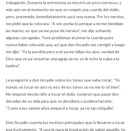
trabajando. Durante la entrevista se mostró un poco nervioso, y
más aún en el momento en que se rompió una cuerda del violín,
pero, prevenido, inmediatamente sacó una nueva. Por los nervios,
me pidió que la colocara: “A ver, ponla tú porque a mí me tiemblan
las manos, es que ya me puse de nervios”, me dijo soltando
algunas carcajadas. Tuve problemas al poner la cuerda pues
nunca había colocado una, así que don Arcadio me corrigió y luego
me dijo: “Yo la pondría pero a mí ya me fallan los ojos, verdad de
Dios que yo pa’ ensartar una aguja ya no, yo le echo la culpa a la
lumbre”.
Le pregunté a don Arcadio sobre los tonos que sabe tocar: “Yo
nomás sé tocar en
sol
y
re,
eso de los tonos yo no me lo sé bien”.
No empezó desde niño a tocar el violín, tuvieron que pasar dos
décadas de su vida para que se decidiera o pudiera hacerlo:
“Como a los veinte años empecé a tocar, ya no tan chiquillo”.
Don Arcadio cuenta los motivos principales que lo llevaron a tocar
ese instrumento: “A uno le nace la inspiración de saber aquello, te