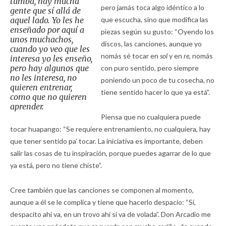
tumba, hay mucha
pero jamás toca algo idéntico a lo
gente que sí allá de
aquel lado. Yo les he
que escucha, sino que modifica las
enseñado por aquí a
piezas según su gusto: “Oyendo los
unos muchachos,
discos, las canciones, aunque yo
cuando yo veo que les
nomás sé tocar en
sol
y en
re,
nomás
interesa yo les enseño,
pero hay algunos que
con puro sentido, pero siempre
no les interesa, no
poniendo un poco de tu cosecha, no
quieren entrenar,
tiene sentido hacer lo que ya está”.
como que no quieren
aprender.
Piensa que no cualquiera puede
tocar huapango: “Se requiere entrenamiento, no cualquiera, hay
que tener sentido pa’ tocar. La iniciativa es importante, deben
salir las cosas de tu inspiración, porque puedes agarrar de lo que
ya está, pero no tiene chiste”.
Cree también que las canciones se componen al momento,
aunque a él se le complica y tiene que hacerlo despacio: “Sí,
despacito ahí va, en un trovo ahí sí va de volada”. Don Arcadio me