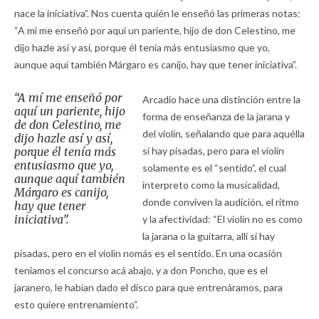
nace la iniciativa”. Nos cuenta quién le enseñó las primeras notas:
“A mí me enseñó por aquí un pariente, hijo de don Celestino, me
dijo hazle así y así, porque él tenía más entusiasmo que yo,
aunque aquí también Márgaro es canijo, hay que tener iniciativa”.
“A mí me enseñó por
Arcadio hace una distinción entre la
aquí un pariente, hijo
forma de enseñanza de la jarana y
de don Celestino, me
del violín, señalando que para aquélla
dijo hazle así y así,
porque él tenía más
sí hay pisadas, pero para el violín
entusiasmo que yo,
solamente es el “sentido”, el cual
aunque aquí también
interpreto como la musicalidad,
Márgaro es canijo,
donde conviven la audición, el ritmo
hay que tener
iniciativa”.
y la afectividad: “El violín no es como
la jarana o la guitarra, allí sí hay
pisadas, pero en el violín nomás es el sentido. En una ocasión
teníamos el concurso acá abajo, y a don Poncho, que es el
jaranero, le habían dado el disco para que entrenáramos, para
esto quiere entrenamiento”.