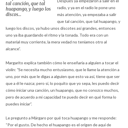
Después ya empezaron a salir en el
tal canción, que tal
radio, y ya en el radio le pone uno
huapango, y luego los
discos…
más atención, ya empezaba a salir
que tal canción, que tal huapango, y
luego los discos, ya hubo unos discotes así grandes, entonces
uno ya iba guardando el ritmo y la tonada. Todo era con un
material muy corriente, la mera vedad no teníamos otro al
alcance”.
Margarito explica también cómo le enseñaría a alguien a tocar el
violín:
“
Se necesita mucho entusiasmo, que le llame la atención a
uno, por más que le digas a alguien que esto va así, tiene que ser
que a él le nazca; pero sí, lo poquito que yo sepa, les puedo decir
cómo iniciar una canción, un huapango, que no conozco muchos,
pero de acuerdo a mi capacidad te puedo decir en qué forma lo
puedes iniciar”.
Le pregunto a Márgaro por qué toca huapango y me responde:
“Por el gusto. De hecho el huapango es el origen de aquí de