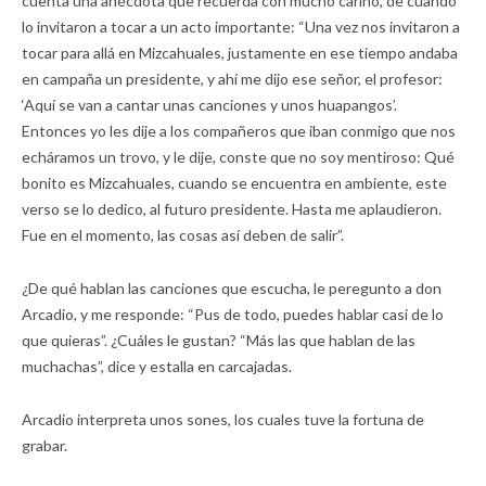
cuenta una anécdota que recuerda con mucho cariño, de cuando
lo invitaron a tocar a un acto importante: “Una vez nos invitaron a
tocar para allá en Mizcahuales, justamente en ese tiempo andaba
en campaña un presidente, y ahí me dijo ese señor, el profesor:
‘Aquí se van a cantar unas canciones y unos huapangos’.
Entonces yo les dije a los compañeros que iban conmigo que nos
echáramos un trovo, y le dije, conste que no soy mentiroso: Qué
bonito es Mizcahuales, cuando se encuentra en ambiente, este
verso se lo dedico, al futuro presidente. Hasta me aplaudieron.
Fue en el momento, las cosas así deben de salir”.
¿De qué hablan las canciones que escucha, le peregunto a don
Arcadio, y me responde: “Pus de todo, puedes hablar casi de lo
que quieras”. ¿Cuáles le gustan? “Más las que hablan de las
muchachas”, dice y estalla en carcajadas.
Arcadio interpreta unos sones, los cuales tuve la fortuna de
grabar.