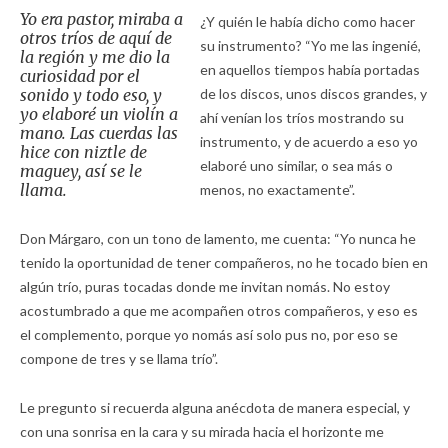
Yo era pastor, miraba a
¿Y quién le había dicho como hacer
otros tríos de aquí de
su instrumento? “Yo me las ingenié,
la región y me dio la
en aquellos tiempos había portadas
curiosidad por el
sonido y todo eso, y
de los discos, unos discos grandes, y
yo elaboré un violín a
ahí venían los tríos mostrando su
mano. Las cuerdas las
instrumento, y de acuerdo a eso yo
hice con niztle de
elaboré uno similar, o sea más o
maguey, así se le
llama.
menos, no exactamente”.
Don Márgaro, con un tono de lamento, me cuenta: “Yo nunca he
tenido la oportunidad de tener compañeros, no he tocado bien en
algún trío, puras tocadas donde me invitan nomás. No estoy
acostumbrado a que me acompañen otros compañeros, y eso es
el complemento, porque yo nomás así solo pus no, por eso se
compone de tres y se llama trío”.
Le pregunto si recuerda alguna anécdota de manera especial, y
con una sonrisa en la cara y su mirada hacia el horizonte me