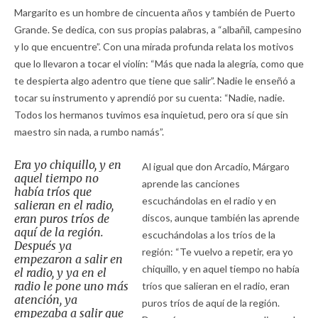
Margarito es un hombre de cincuenta años y también de Puerto
Grande. Se dedica, con sus propias palabras, a “albañil, campesino
y lo que encuentre”. Con una mirada profunda relata los motivos
que lo llevaron a tocar el violín: “Más que nada la alegría, como que
te despierta algo adentro que tiene que salir”. Nadie le enseñó a
tocar su instrumento y aprendió por su cuenta: “Nadie, nadie.
Todos los hermanos tuvimos esa inquietud, pero ora sí que sin
maestro sin nada, a rumbo namás”.
Era yo chiquillo, y en
Al igual que don Arcadio, Márgaro
aquel tiempo no
aprende las canciones
había tríos que
escuchándolas en el radio y en
salieran en el radio,
eran puros tríos de
discos, aunque también las aprende
aquí de la región.
escuchándolas a los tríos de la
Después ya
región: “Te vuelvo a repetir, era yo
empezaron a salir en
chiquillo, y en aquel tiempo no había
el radio, y ya en el
radio le pone uno más
tríos que salieran en el radio, eran
atención, ya
puros tríos de aquí de la región.
empezaba a salir que