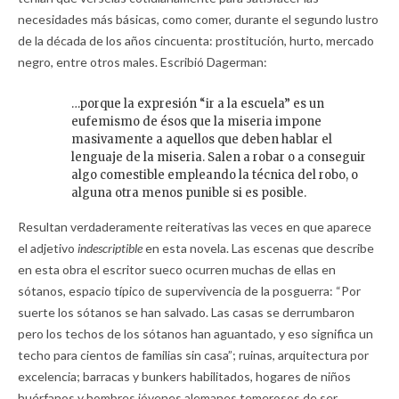
necesidades más básicas, como comer, durante el segundo lustro
de la década de los años cincuenta: prostitución, hurto, mercado
negro, entre otros males. Escribió Dagerman:
…porque la expresión “ir a la escuela” es un
eufemismo de ésos que la miseria impone
masivamente a aquellos que deben hablar el
lenguaje de la miseria. Salen a robar o a conseguir
algo comestible empleando la técnica del robo, o
alguna otra menos punible si es posible.
Resultan verdaderamente reiterativas las veces en que aparece
el adjetivo
indescriptible
en esta novela. Las escenas que describe
en esta obra el escritor sueco ocurren muchas de ellas en
sótanos, espacio típico de supervivencia de la posguerra: “Por
suerte los sótanos se han salvado. Las casas se derrumbaron
pero los techos de los sótanos han aguantado, y eso significa un
techo para cientos de familias sin casa”; ruinas, arquitectura por
excelencia; barracas y bunkers habilitados, hogares de niños
huérfanos y hombres jóvenes alemanes temerosos de ser