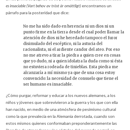
es insaciable (Vart behov av tröst är omättligt)
encontramos un
párrafo para la posteridad que dice:
No me ha sido dado en herencia ni un dios ni un
punto firme en la tierra desde el cual poder llamar la
atención de dios ni he heredado tampoco el furor
disimulado del escéptico, ni la astucia del
racionalista, ni el ardiente candor del ateo. Por eso
no me atrevo a tirar la piedra a quien cree en cosas
que yo dudo, ni a quien idolatra la duda como si ésta
no estuviera rodeada de tinieblas. Esta piedra me
alcanzaría a mí mismo ya que de una cosa estoy
convencido: la necesidad de consuelo que tiene el
ser humano es insaciable.
¿Cómo purgar, reformar y educar a los nuevos alemanes, a los
niños y jóvenes que sobrevivieron a la guerra y los que con ella
han nacido, en medio de una atmósfera de pesimismo cultural
como la que prevalecía en la Alemania derrotada, cuando son
estos mismos quienes conformaban preponderantemente las