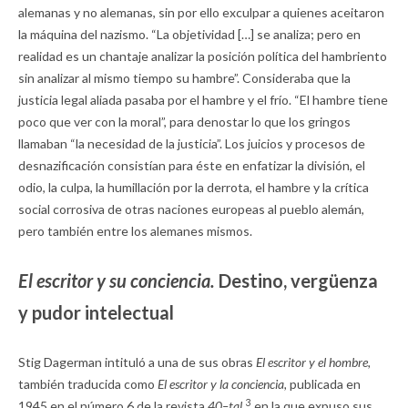
alemanas y no alemanas, sin por ello exculpar a quienes aceitaron
la máquina del nazismo. “La objetividad […] se analiza; pero en
realidad es un chantaje analizar la posición política del hambriento
sin analizar al mismo tiempo su hambre”. Consideraba que la
justicia legal aliada pasaba por el hambre y el frío. “El hambre tiene
poco que ver con la moral”, para denostar lo que los gringos
llamaban “la necesidad de la justicia”. Los juicios y procesos de
desnazificación consistían para éste en enfatizar la división, el
odio, la culpa, la humillación por la derrota, el hambre y la crítica
social corrosiva de otras naciones europeas al pueblo alemán,
pero también entre los alemanes mismos.
El escritor y su conciencia.
Destino, vergüenza
y pudor intelectual
Stig Dagerman intituló a una de sus obras
El escritor y el hombre,
también traducida como
El escritor y la conciencia,
publicada en
3
1945 en el número 6 de la revista
40–tal,
en la que expuso sus