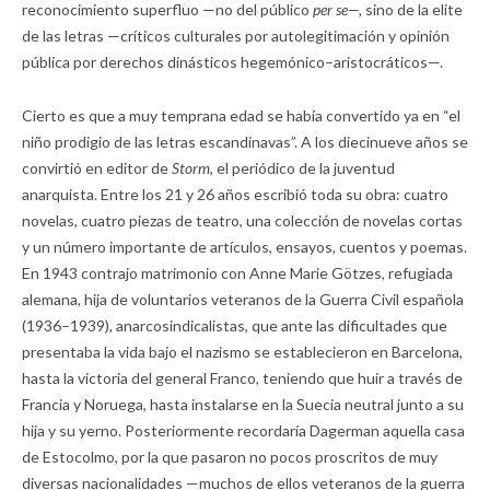
reconocimiento superfluo —no del público
per se—,
sino de la elite
de las letras —críticos culturales por autolegitimación y opinión
pública por derechos dinásticos hegemónico–aristocráticos—.
Cierto es que a muy temprana edad se había convertido ya en “el
niño prodigio de las letras escandinavas”. A los diecinueve años se
convirtió en editor de
Storm,
el periódico de la juventud
anarquista. Entre los 21 y 26 años escribió toda su obra: cuatro
novelas, cuatro piezas de teatro, una colección de novelas cortas
y un número importante de artículos, ensayos, cuentos y poemas.
En 1943 contrajo matrimonio con Anne Marie Götzes, refugiada
alemana, hija de voluntarios veteranos de la Guerra Civil española
(1936–1939), anarcosindicalistas, que ante las dificultades que
presentaba la vida bajo el nazismo se establecieron en Barcelona,
hasta la victoria del general Franco, teniendo que huir a través de
Francia y Noruega, hasta instalarse en la Suecia neutral junto a su
hija y su yerno. Posteriormente recordaría Dagerman aquella casa
de Estocolmo, por la que pasaron no pocos proscritos de muy
diversas nacionalidades —muchos de ellos veteranos de la guerra