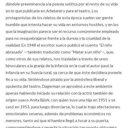
dándole preeminencia a la poesía satírica por el resto de su vida
en lo que publicaría en
Arbetaren
y para el teatro. Los
protagonistas de los relatos de esta época suelen ser gente
humilde que intenta hacer su vida en entornos hostiles, y en los
que la imaginación parece ser el recurso comúnmente empleado
para no resquebrajarse frente a la dureza y la crueldad de la
realidad. En 1948 el escritor sueco publicó el cuento “El niño
abrasado” —también traducido como “Matar a un niño”—, que,
como otros de sus relatos, nos trasladan a través de unos
binoculares a la granja de la infancia en la cual el autor pasó la
infancia en su Suecia rural, ya cerca de que éste decidiera ponerle
fin a su vida. Sintiéndose atraído por la atmósfera liberal y
opulenta del teatro, Dagerman se aproximó a este ambiente
apenas habiendo iniciado su relación con la actriz también de
origen sueco Anita Björk, con quien tuvo una hija en 1951 y se
casó en 1953, para luego divorciarse, lo cual le trajo afectaciones
emocionales severas, además de problemas económicos no
menores, tanto así que el hambre llegó a tocar a su puerta,
comprometiéndose a revertir la situación tan pronto obtuviera