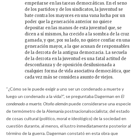
empeñarse en las tareas democráticas. En el seno
de los partidos y de los sindicatos, la juventud se
bate contra los mayores en una vana lucha por un
poder que la generación anterior no quiere
depositar en las manos de esta juventud que, se
dicen a sí mismos, ha crecido a la sombra de la cruz
gamada, y que, por su lado, no quiere confiar en una
generación mayor, a la que acusan de responsables
de la derrota de la antigua democracia. La secuela
de la derrota en la juventud es una fatal actitud de
desconfianza y de oposición desilusionada a
cualquier forma de vida asociativa democrática, que
cada vez más se considera asunto de viejos.
“¿Cómo se le puede exigir a uno ser un condenado a muerte y
luego un condenado a la vida?”, se preguntaba Dagerman en
El
condenado a muerte.
Otoño alemán
puede considerarse una especie
de termómetro de la Alemania postnacionalsocialista; del estado
de cosas cultural (político, moral e ideológico) de la sociedad en
cuestión durante, al menos, el lustro inmediatamente posterior al
término de la guerra. Dagerman constató en esta obra que