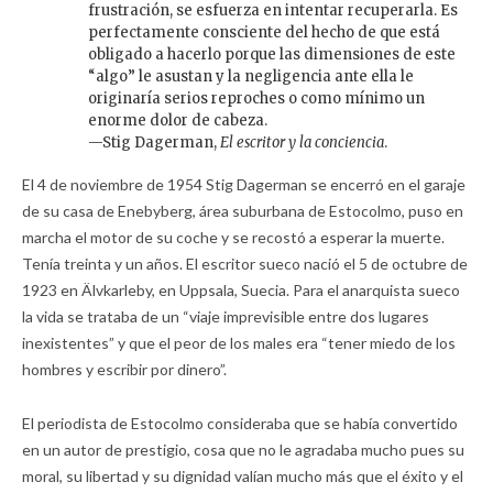
frustración, se esfuerza en intentar recuperarla. Es
perfectamente consciente del hecho de que está
obligado a hacerlo porque las dimensiones de este
“algo” le asustan y la negligencia ante ella le
originaría serios reproches o como mínimo un
enorme dolor de cabeza.
—Stig Dagerman,
El escritor y la conciencia
.
El 4 de noviembre de 1954 Stig Dagerman se encerró en el garaje
de su casa de Enebyberg, área suburbana de Estocolmo, puso en
marcha el motor de su coche y se recostó a esperar la muerte.
Tenía treinta y un años. El escritor sueco nació el 5 de octubre de
1923 en Älvkarleby, en Uppsala, Suecia. Para el anarquista sueco
la vida se trataba de un “viaje imprevisible entre dos lugares
inexistentes” y que el peor de los males era “tener miedo de los
hombres y escribir por dinero”.
El periodista de Estocolmo consideraba que se había convertido
en un autor de prestigio, cosa que no le agradaba mucho pues su
moral, su libertad y su dignidad valían mucho más que el éxito y el