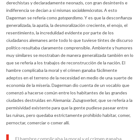
derechistas y declaradamente neonazis, con gran desinterés e
indiferencia se decían a sí mismas
socialdemócratas
. A esto
Dagerman se refería como
gatopardismo
. Y es que la desconfianza
generalizada, la apatía, la desmoralización creciente, el enojo, el
resentimiento, la incredulidad evidente por parte de los
ciudadanos alemanes ante todo lo que tuviese tintes de discurso
político resultaba claramente comprensible. Ambiente y humores
muy similares se mostraban de manera generalizada también en lo
que se refería a los trabajos de reconstrucción de la nación. El
hambre complicaba la moral y el crimen ganaba fácilmente
adeptos en el terreno de la necesidad en medio de una suerte de
economía de la miseria. Dagerman dio cuenta de un vocablo que
comenzó a hacerse común entre los habitantes de las grandes
ciudades destruidas en Alemania:
Zuzugsverbot,
que se refería a la
permisividad existente para que la gente pudiese pasear entre
las ruinas, pero quedaba estrictamente prohibido habitar, comer,
pernoctar, comerciar o comer allí.
El hambre complicaba la moral y el crimen ganaba