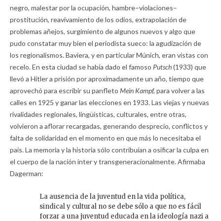
negro, malestar por la ocupación, hambre–violaciones–
prostitución, reavivamiento de los odios, extrapolación de
problemas añejos, surgimiento de algunos nuevos y algo que
pudo constatar muy bien el periodista sueco: la agudización de
los regionalismos. Baviera, y en particular Múnich, eran vistas con
recelo. En esta ciudad se había dado el famoso
Putsch
(1933) que
llevó a Hitler a prisión por aproximadamente un año, tiempo que
aprovechó para escribir su panfleto
Mein Kampf,
para volver a las
calles en 1925 y ganar las elecciones en 1933. Las viejas y nuevas
rivalidades regionales, lingüísticas, culturales, entre otras,
volvieron a aflorar recargadas, generando desprecio, conflictos y
falta de solidaridad en el momento en que más lo necesitaba el
país. La memoria y la historia sólo contribuían a osificar la culpa en
el cuerpo de la nación inter y transgeneracionalmente. Afirmaba
Dagerman:
La ausencia de la juventud en la vida política,
sindical y cultural no se debe sólo a que no es fácil
forzar a una juventud educada en la ideología nazi a