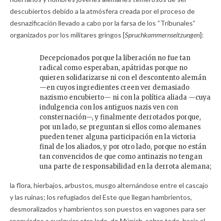
descubiertos debido a la atmósfera creada por el proceso de
desnazificación llevado a cabo por la farsa de los “Tribunales”
organizados por los militares gringos [
Spruchkammernseitzungen
]:
Decepcionados porque la liberación no fue tan
radical como esperaban, apátridas porque no
quieren solidarizarse ni con el descontento alemán
—en cuyos ingredientes creen ver demasiado
nazismo encubierto— ni con la política aliada —cuya
indulgencia con los antiguos nazis ven con
consternación—, y finalmente derrotados porque,
por un lado, se preguntan si ellos como alemanes
pueden tener alguna participación en la victoria
final de los aliados, y por otro lado, porque no están
tan convencidos de que como antinazis no tengan
una parte de responsabilidad en la derrota alemana;
la flora, hierbajos, arbustos, musgo alternándose entre el cascajo
y las ruinas; los refugiados del Este que llegan hambrientos,
desmoralizados y hambrientos son puestos en vagones para ser
reenviados a cualquier otro lado, de Múnich, sobre todo, hacia el