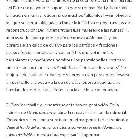
El temor de los Estados Unidos y de la Gran Bretaña por la ola roja
del Este era mayor por supuesto que su humanidad y filantropía;
la nación en ruinas requeriría de muchos “albañiles” —sin olvidar a
las que se vieron obligadas a tomar la iniciativa en los trabajos de
1
reconstrucción:
Die Trümmerfrauen
(Las mujeres de las ruinas)
—,
improvisados para poner en pie de nuevo a Alemania, y los
obreros eran caldo de cultivo para los partidos y facciones
prosoviéticos, socialistas y comunistas que veían en los
harapientos y macilentos hombres, los pantaloncillos cortos y
2
tirantes de los niños, y las
Amiflittchen
(“putitas de gringos”)
o
mujeres de cualquier edad que se prostituían para poder llevarse
un pastelillo a la boca y a la de sus crías, oportunidad que no
habrían de perder si las circunstancias se les acomodaban.
El Plan Marshall y el
macartismo
estaban en gestación. En la
edición de
Otoño alemán
publicada en castellano por la editorial
Octaedro se lee como subtítulo en el margen inferior izquierdo:
Viaje al fondo del sufrimiento de los supervivientes en la Alemania en
ruinas de 1946.
En esta obra expresaría Dagerman: