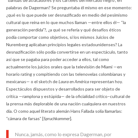
“bandas de atracadores y los cárteles del mercado negro”, en
palabras de Dagerman? Se preguntaba él mismo en ese momento:
¿qué es lo que puede ser desnazificado en medio del pesimismo
cultural que reina en lo que muchos llaman —entre ellos él— “la
generación perdida”?, ¿a qué se refería y qué desafíos éticos
podía comportar como objetivos, si los mismos Juicios de
Nuremberg aplicaban principios legales estadounidenses? La
desnazificación sólo podía convertirse en un espectáculo, tanto
así que se pagaba para poder acceder a ellos, tal como
actualmente los juicios orales que la televisión de Miami —en
horario rating y compitiendo con las telenovelas colombianas y
mexicanas— o el sketch de
Laura en América
representan hoy.
Espectáculos dispuestos y desarrollados para ser objeto de
crítica —ramplona y estúpida— de la oficialidad crítico–cultural de
la prensa más deplorable de una nación cualquiera en nuestros
día. O como aquel literato alemán Hans Fallada solía llamarlas:
“cámara de farsas” [
Spruchkammer
].
Nunca, jamás, como lo expresa Dagerman, por