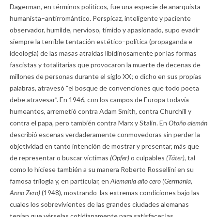
Dagerman, en términos políticos, fue una especie de anarquista
humanista–antirromántico. Perspicaz, inteligente y paciente
observador, humilde, nervioso, tímido y apasionado, supo evadir
siempre la terrible tentación estético–política (propaganda e
ideología) de las masas atraídas libidinosamente por las formas
fascistas y totalitarias que provocaron la muerte de decenas de
millones de personas durante el siglo XX; o dicho en sus propias
palabras, atravesó “el bosque de convenciones que todo poeta
debe atravesar”. En 1946, con los campos de Europa todavía
humeantes, arremetió contra Adam Smith, contra Churchill y
contra el papa, pero también contra Marx y Stalin. En
Otoño alemán
describió escenas verdaderamente conmovedoras sin perder la
objetividad en tanto intención de mostrar y presentar, más que
de representar o buscar víctimas
(Opfer)
o culpables
(Täter),
tal
como lo hiciese también a su manera Roberto Rossellini en su
famosa trilogía y, en particular, en
Alemania año cero (Germania,
Anno Zero)
(1948), mostrando las extremas condiciones bajo las
cuales los sobrevivientes de las grandes ciudades alemanas
tenían que vérselas cotidianamente para satisfacer las