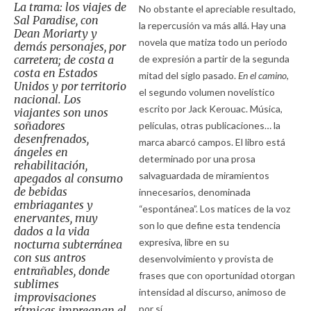
La trama: los viajes de
No obstante el apreciable resultado,
Sal Paradise, con
la repercusión va más allá. Hay una
Dean Moriarty y
novela que matiza todo un periodo
demás personajes, por
carretera; de costa a
de expresión a partir de la segunda
costa en Estados
mitad del siglo pasado.
En el camino,
Unidos y por territorio
el segundo volumen novelístico
nacional. Los
escrito por Jack Kerouac. Música,
viajantes son unos
soñadores
películas, otras publicaciones… la
desenfrenados,
marca abarcó campos. El libro está
ángeles en
determinado por una prosa
rehabilitación,
salvaguardada de miramientos
apegados al consumo
de bebidas
innecesarios, denominada
embriagantes y
“espontánea”. Los matices de la voz
enervantes, muy
son lo que define esta tendencia
dados a la vida
expresiva, libre en su
nocturna subterránea
con sus antros
desenvolvimiento y provista de
entrañables, donde
frases que con oportunidad otorgan
sublimes
intensidad al discurso, animoso de
improvisaciones
por sí.
rítmicas impregnan el