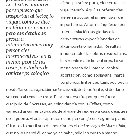
dicho, plástico; puro, elemental… el
Los textos narrativos
por supuesto que
viaje literario. Aquí las referencias
trasportan al lector, lo
vienen a ocupar el primer lugar de
viajan, como se dice
importancia. Aflora la inquietud por
en términos urbanos,
traer a colación las glorias o las
pero ese detalle se
presta a
desventuras expedicionarias de
interpretaciones muy
algún poeta o narrador. Resultan
personales,
innumerables las obras respectivas.
interpretativas; en el
Los nombres de los autores. La ya
menos peor de los
casos, a estudios de
mencionada de Homero, capital
carácter psicológico.
aportación, cómo soslayarla, marca
tendencia. Entonces tampoco podrá
desdeñarse
La expedición de los diez mil,
de Jenofonte, si de darle
volumen al tema se trata. Esta obra escrita por quien fuera
discípulo de Sócrates, en coincidencia con la
Odisea,
como
variedad argumentativa, alude al viaje de regreso a casa, después
de la guerra. El autor aparece como personaje en segundo plano.
Otro texto meritorio de mención es el de
Los viajes de Marco Polo,
que no los narró él, como ya se sabe, sólo los contó a maese