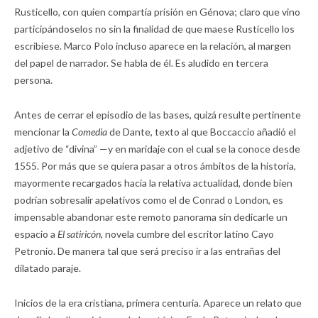
Rusticello, con quien compartía prisión en Génova; claro que vino
participándoselos no sin la finalidad de que maese Rusticello los
escribiese. Marco Polo incluso aparece en la relación, al margen
del papel de narrador. Se habla de él. Es aludido en tercera
persona.
Antes de cerrar el episodio de las bases, quizá resulte pertinente
mencionar la
Comedia
de Dante, texto al que Boccaccio añadió el
adjetivo de “divina” —y en maridaje con el cual se la conoce desde
1555. Por más que se quiera pasar a otros ámbitos de la historia,
mayormente recargados hacia la relativa actualidad, donde bien
podrían sobresalir apelativos como el de Conrad o London, es
impensable abandonar este remoto panorama sin dedicarle un
espacio a
El satiricón,
novela cumbre del escritor latino Cayo
Petronio. De manera tal que será preciso ir a las entrañas del
dilatado paraje.
Inicios de la era cristiana, primera centuria. Aparece un relato que