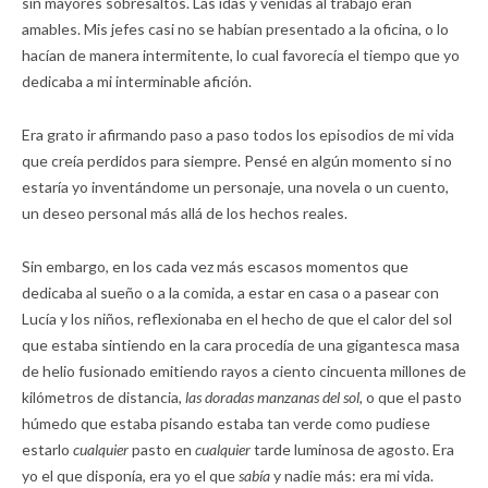
sin mayores sobresaltos. Las idas y venidas al trabajo eran
amables. Mis jefes casi no se habían presentado a la oficina, o lo
hacían de manera intermitente, lo cual favorecía el tiempo que yo
dedicaba a mi interminable afición.
Era grato ir afirmando paso a paso todos los episodios de mi vida
que creía perdidos para siempre. Pensé en algún momento si no
estaría yo inventándome un personaje, una novela o un cuento,
un deseo personal más allá de los hechos reales.
Sin embargo, en los cada vez más escasos momentos que
dedicaba al sueño o a la comida, a estar en casa o a pasear con
Lucía y los niños, reflexionaba en el hecho de que el calor del sol
que estaba sintiendo en la cara procedía de una gigantesca masa
de helio fusionado emitiendo rayos a ciento cincuenta millones de
kilómetros de distancia,
las doradas manzanas del sol,
o que el pasto
húmedo que estaba pisando estaba tan verde como pudiese
estarlo
cualquier
pasto en
cualquier
tarde luminosa de agosto. Era
yo el que disponía, era yo el que
sabía
y nadie más: era mi vida.