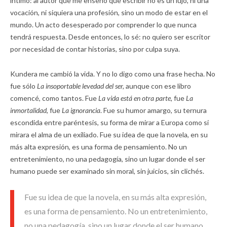
íntimo: al autor que me enseñó que escribir no es un lujo, ni una
vocación, ni siquiera una profesión, sino un modo de estar en el
mundo. Un acto desesperado por comprender lo que nunca
tendrá respuesta. Desde entonces, lo sé: no quiero ser escritor
por necesidad de contar historias, sino por culpa suya.
Kundera me cambió la vida. Y no lo digo como una frase hecha. No
fue sólo
La insoportable levedad del ser,
aunque con ese libro
comencé, como tantos. Fue
La vida está en otra parte,
fue
La
inmortalidad,
fue
La ignorancia
. Fue su humor amargo, su ternura
escondida entre paréntesis, su forma de mirar a Europa como si
mirara el alma de un exiliado. Fue su idea de que la novela, en su
más alta expresión, es una forma de pensamiento. No un
entretenimiento, no una pedagogía, sino un lugar donde el ser
humano puede ser examinado sin moral, sin juicios, sin clichés.
Fue su idea de que la novela, en su más alta expresión,
es una forma de pensamiento. No un entretenimiento,
no una pedagogía, sino un lugar donde el ser humano