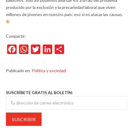
paliativos. Sólo así podemos avanzar e ir a la raíz del problema
producido por la exclusión y la precariedad laboral que viven
millones de jóvenes en nuestro país; eso sí es atacar las causas.
®
Compartir:
Facebook
WhatsApp
Twitter
LinkedIn
Compartir
Publicado en:
Política y sociedad
SUSCRÍBETE GRATIS AL BOLETÍN: