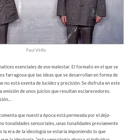
Paul Virilio
 matices esenciales de ese malestar. El formato en el que se
nos farragosa que las ideas que se desarrollan en forma de
ue no está exenta de lucidez y precisión. Se disfruta en este
la emisión de unos juicios que resultan esclarecedores.
usión…
, comenta que nuestra época está permeada por el
deja-
omo tonalidades sensoriales, unas tonalidades previamente
la era de la ideología se estaría imponiendo lo que
 que la ideología, “esta sensología ahorra al individuo