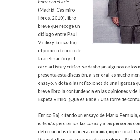
horror en el arte
(Madrid: Casimiro
libros, 2010), libro
breve que recoge un
diálogo entre Paul
Virilio y Enrico Baj,
el primero teórico de
la aceleración y el
otro artista y crítico, se deshojan algunos de los
presenta esta discusión, al ser oral, es mucho me
ensayo, y dota a las reflexiones de una ligereza q
breve libro la contundencia en las opiniones y de 
Espeta Virilio: ¿Qué es Babel? Una torre de conf
Enrico Baj, citando un ensayo de Mario Perniola
entendu
: percibimos las cosas y a las personas c
determinadas de manera anónima, impersonal; tras 
Perniola llama una especie de sensología. Al igual