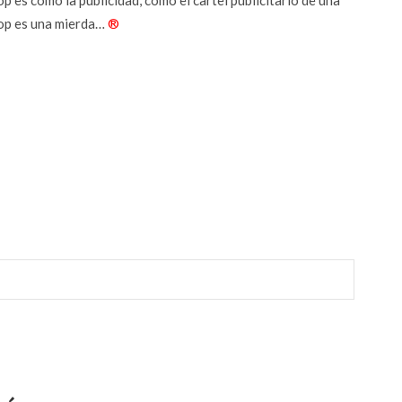
op es como la publicidad, como el cartel publicitario de una
pop es una mierda…
®
r