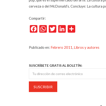
pop, que es el supermercado del arte. La cultura p
cerveza o del McDonald’s. Concluye: La cultura 
Compartir:
Facebook
WhatsApp
Twitter
LinkedIn
Comparti
Publicado en:
Febrero 2011
,
Libros y autores
SUSCRÍBETE GRATIS AL BOLETÍN: