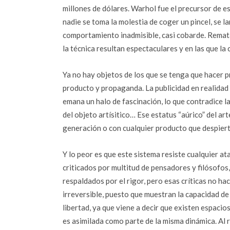
millones de dólares. Warhol fue el precursor de es
nadie se toma la molestia de coger un pincel, se la
comportamiento inadmisible, casi cobarde. Remata
la técnica resultan espectaculares y en las que la 
Ya no hay objetos de los que se tenga que hacer p
producto y propaganda. La publicidad en realidad 
emana un halo de fascinación, lo que contradice l
del objeto artísitico… Ese estatus “aúrico” del a
generación o con cualquier producto que despiert
Y lo peor es que este sistema resiste cualquier a
criticados por multitud de pensadores y filósofos,
respaldados por el rigor, pero esas críticas no ha
irreversible, puesto que muestran la capacidad de 
libertad, ya que viene a decir que existen espacio
es asimilada como parte de la misma dinámica. Al r