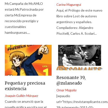
McCampaña de McAMLO
Carina Maguregui
estará McPatrocinada por
Aquí, el Prólogo de este nuevo
cierta McEmpresa de
libro sobre Lost de autores
reconocido prestigio y
argentinos y españoles.
cuestionables
Compiladores: Alejandro
hamburguesas....
Piscitelli, Carlos A. Scolari...
Resonante 39,
Pequeña y preciosa
@zulaneado
existencia
Omar Magaña
Joaquín Guillén Márquez
[wpaudio
Cuando se anunció que la
url="https://revistareplicante.co
novella gráfica escrita por el
39-zulaneando-2011-02-