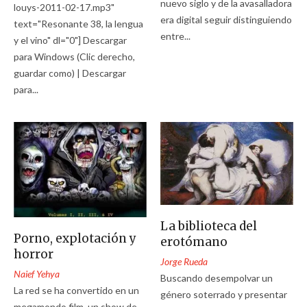
nuevo siglo y de la avasalladora
louys-2011-02-17.mp3"
era digital seguir distinguiendo
text="Resonante 38, la lengua
entre...
y el vino" dl="0"] Descargar
para Windows (Clic derecho,
guardar como) | Descargar
para...
La biblioteca del
Porno, explotación y
erotómano
horror
Jorge Rueda
Naief Yehya
Buscando desempolvar un
La red se ha convertido en un
género soterrado y presentar
megamondo film, un show de