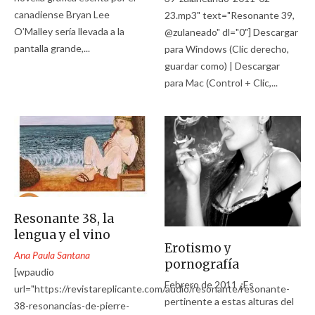
canadiense Bryan Lee
23.mp3" text="Resonante 39,
O’Malley sería llevada a la
@zulaneado" dl="0"] Descargar
pantalla grande,...
para Windows (Clic derecho,
guardar como) | Descargar
para Mac (Control + Clic,...
Resonante 38, la
lengua y el vino
Erotismo y
Ana Paula Santana
pornografía
[wpaudio
Febrero de 2011 ¿Es
url="https://revistareplicante.com/audio/resonante/resonante-
pertinente a estas alturas del
38-resonancias-de-pierre-