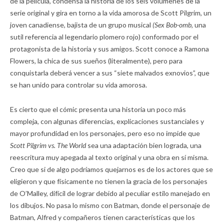
de la película, condensa la historia de los seis volúmenes de la
serie original y gira en torno a la vida amorosa de Scott Pilgrim, un
joven canadiense, bajista de un grupo musical
(Sex Bob-omb,
una
sutil referencia al legendario plomero rojo) conformado por el
protagonista de la historia y sus amigos. Scott conoce a Ramona
Flowers, la chica de sus sueños (literalmente), pero para
conquistarla deberá vencer a sus “siete malvados exnovios”, que
se han unido para controlar su vida amorosa.
Es cierto que el cómic presenta una historia un poco más
compleja, con algunas diferencias, explicaciones sustanciales y
mayor profundidad en los personajes, pero eso no impide que
Scott Pilgrim vs. The World
sea una adaptación bien lograda, una
reescritura muy apegada al texto original y una obra en sí misma.
Creo que si de algo podríamos quejarnos es de los actores que se
eligieron y que físicamente no tienen la gracia de los personajes
de O’Malley, difícil de lograr debido al peculiar estilo manejado en
los dibujos. No pasa lo mismo con Batman, donde el personaje de
Batman, Alfred y compañeros tienen características que los