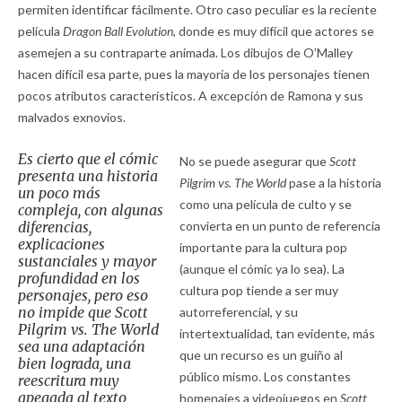
permiten identificar fácilmente. Otro caso peculiar es la reciente
película
Dragon Ball Evolution,
donde es muy difícil que actores se
asemejen a su contraparte animada. Los dibujos de O’Malley
hacen difícil esa parte, pues la mayoría de los personajes tienen
pocos atributos característicos. A excepción de Ramona y sus
malvados exnovios.
Es cierto que el cómic
No se puede asegurar que
Scott
presenta una historia
Pilgrim vs. The World
pase a la historia
un poco más
como una película de culto y se
compleja, con algunas
diferencias,
convierta en un punto de referencia
explicaciones
importante para la cultura pop
sustanciales y mayor
(aunque el cómic ya lo sea). La
profundidad en los
cultura pop tiende a ser muy
personajes, pero eso
no impide que
Scott
autorreferencial, y su
Pilgrim vs. The World
intertextualidad, tan evidente, más
sea una adaptación
que un recurso es un guiño al
bien lograda, una
público mismo. Los constantes
reescritura muy
apegada al texto
homenajes a videojuegos en
Scott