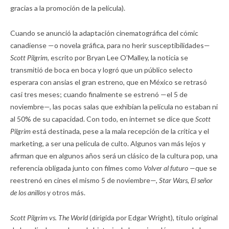
gracias a la promoción de la película).
Cuando se anunció la adaptación cinematográfica del cómic
canadiense —o novela gráfica, para no herir susceptibilidades—
Scott Pilgrim,
escrito por Bryan Lee O’Malley, la noticia se
transmitió de boca en boca y logró que un público selecto
esperara con ansias el gran estreno, que en México se retrasó
casi tres meses; cuando finalmente se estrenó —el 5 de
noviembre—, las pocas salas que exhibían la película no estaban ni
al 50% de su capacidad. Con todo, en internet se dice que
Scott
Pilgrim
está destinada, pese a la mala recepción de la crítica y el
marketing, a ser una película de culto. Algunos van más lejos y
afirman que en algunos años será un clásico de la cultura pop, una
referencia obligada junto con filmes como
Volver al futuro —
que se
reestrenó en cines el mismo 5 de noviembre—,
Star Wars, El señor
de los anillos
y otros más.
Scott Pilgrim vs. The World
(dirigida por Edgar Wright)
,
título original