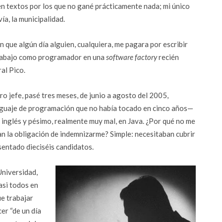
ien textos por los que no gané prácticamente nada; mi único
ía, la municipalidad.
n que algún día alguien, cualquiera, me pagara por escribir
n trabajo como programador en una
software factory
recién
al Pico.
ro jefe, pasé tres meses, de junio a agosto del 2005,
nguaje de programación que no había tocado en cinco años—
 inglés y pésimo, realmente muy mal, en Java. ¿Por qué no me
n la obligación de indemnizarme? Simple: necesitaban cubrir
sentado dieciséis candidatos.
niversidad,
asi todos en
ue trabajar
er “de un día