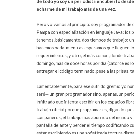
de todo yo soy un periodista encubierto desde 
echarme de mi trabajo más de una vez.
Pero volvamos al principio: soy programador de 
Pampa con
especialización en lenguaje Java; lo
tenemos, básicamente, dos tiempos de trabajo: u
hacemos nada, mientras esperamos que lleguen l
requerimientos, y otro, el más común, donde trab
domingo, mas de doce horas por día (catorce es l
entregar el código terminado, pese a las prisas, t
Lamentablemente, para ese sufrido gremio yo nunc
seré— un gran programador sino, apenas, un perio
infiltrado que intenta escribir en los espacios libr
trabajo oficial porque programar es, digan lo que
compañeros, el trabajo más aburrido del mundo y 
pantalla delante y perder el tiempo codificando 
estar escribiendo es una sofisticada tortura digna