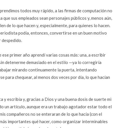
rendimos todos muy rápido, a las firmas de computación no
ta que sus empleados sean personajes públicos y, menos aún,
len de lo que hacen y, especialmente, para quienes lo hacen.
periodista podía, entonces, convertirse en un buen motivo
r despedido.
 ese primer año aprendí varias cosas más: una, a escribir
 sin detenerme demasiado en el estilo —ya lo corregiría
rabajar mirando continuamente la puerta, intentando
se para chequear, al menos dos veces por día, lo que hacían
ta y escribía y, gracias a Dios y una buena dosis de suerte mi
o un artículo, aunque era un trabajo agotador estar todo el
mis compañeros no se enteraran de lo que hacía (con el
s más importantes qué hacer, como organizar interminables