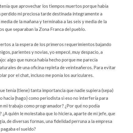
r tenía que aprovechar los tiempos muertos porque había
 perdido mi preciosa tarde destinada íntegramente a
 media de la mañana y terminaba a las seis y media de la
tros que separaban la Zona Franca del pueblo.
rtos a la espera de los primeros requerimientos bajando
gos, parientes y novias, yo empecé, muy despacio, a
abajo: algo que nunca había hecho porque me parecía
aturales de una oficina repleta de veinteañeros. Para evitar
lar por el chat, incluso me ponía los auriculares.
que tenía (tiene) tanta importancia que nadie supiera (sepa)
yo hacía (hago) como periodista si eso no interfería para
n mi trabajo como programador? ¿Por qué no podía
? ¿A quién le molestaba que lo hiciera, aparte de mi jefe, que
gía, de diversas formas, una fidelidad perruna a la empresa
 pagaba el sueldo?