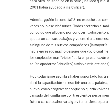
para otro” dejándolos en la calle (una idea que el 
2001 había ayudado a magnificar).
Además, ¿quién la conocía? Si no escuché ese com
veces no lo escuché nunca. Todos preferían al mal
conocido que al bueno por conocer; todos, entonc
quedaron con sus trabajos y yo entré a la empres
a ninguno de mis nuevos compañeros (la mayoría,
había egresado mucho después que yo, lo cual me
los empleados mas “viejos” de la empresa, razón p
solían apodarme “abuelito”, a mis veintisiete años)
Hoy todavía me asombra haber soportado los tre
duró la capacitación sin escribir una sola palabra
nuevo, cómo programar porque no quería volver a l
cansado de humillarme por trescientos pesos mensu
futuro cercano, ahorrar algo y tener tiempo para es