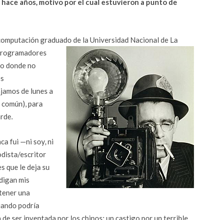
hace años, motivo por el cual estuvieron a punto de
computación graduado de la Universidad Nacional de La
s programadores
no donde no
os
ajamos de lunes a
o común), para
arde.
a fui —ni soy, ni
dista/escritor
es que le deja su
 digan mis
tener una
cuando podría
 de ser inventada por los chinos; un castigo por un terrible