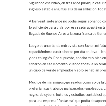
Siguiendo ese ritmo, en tres años publiqué casi c
ingreso estable era, más allá de mi ambición, todav
A los veintisiete años no podía seguir soñando co
lo suficiente para vivir, por esa razón acepté u
llegada de Buenos Aires a la zona franca de Gener
Luego de una rápida entrevista con Javier, mi futu
capacitándome cuatro horas por día en Java —le
y dos en inglés. Por supuesto, andaba muy bien en
echaron en ese momento, cuando todavía no tenía
un cupo de veinte empleados y sólo se habían pre
Muchos de mis amigos, egresados como yo de la U
preferían sus trabajos mal pagados (empleados, c
negro, de cybers, hoteles y estudios contables) q
para una empresa “fantasma” que podía desaparec