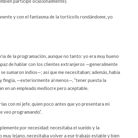
ambién participé ocasionalmente).
ente y con el fantasma de la tortícolis rondándome, yo
toria de la programación, aunque no tanto: yo era muy bueno
capaz de hablar con los clientes extranjeros —generalmente
 se sumaron indios—; así que me necesitaban; además, había
 fingía, —exteriormente al menos—, “tener puesta la
ían en un empleado mediocre pero aceptable.
rlas con mi jefe, quien poco antes que yo presentara mi
 te veo programando”.
plemente por necesidad: necesitaba el sueldo y la
no muy lejano, necesitaba volver a ese trabajo estable y bien