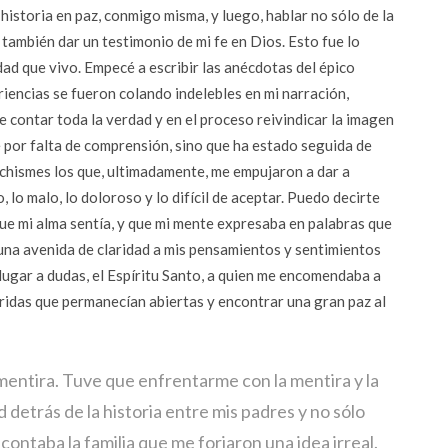
historia en paz, conmigo misma, y luego, hablar no sólo de la
 también dar un testimonio de mi fe en Dios. Esto fue lo
idad que vivo. Empecé a escribir las anécdotas del épico
iencias se fueron colando indelebles en mi narración,
 contar toda la verdad y en el proceso reivindicar la imagen
 por falta de comprensión, sino que ha estado seguida de
chismes los que, ultimadamente, me empujaron a dar a
, lo malo, lo doloroso y lo difícil de aceptar. Puedo decirte
ue mi alma sentía, y que mi mente expresaba en palabras que
 una avenida de claridad a mis pensamientos y sentimientos
 lugar a dudas, el Espíritu Santo, a quien me encomendaba a
heridas que permanecían abiertas y encontrar una gran paz al
mentira. Tuve que enfrentarme con la mentira y la
 detrás de la historia entre mis padres y no sólo
ontaba la familia que me forjaron una idea irreal.