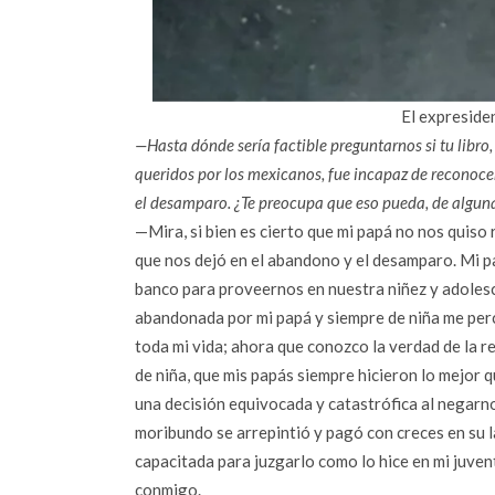
El expresiden
—Hasta dónde sería factible preguntarnos si tu libro
queridos por los mexicanos, fue incapaz de reconoce
el desamparo. ¿Te preocupa que eso pueda, de algun
—Mira, si bien es cierto que mi papá no nos quiso
que nos dejó en el abandono y el desamparo. Mi pa
banco para proveernos en nuestra niñez y adolesce
abandonada por mi papá y siempre de niña me perc
toda mi vida; ahora que conozco la verdad de la r
de niña, que mis papás siempre hicieron lo mejor
una decisión equivocada y catastrófica al negarn
moribundo se arrepintió y pagó con creces en su l
capacitada para juzgarlo como lo hice en mi juvent
conmigo.