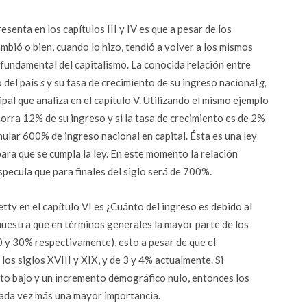
esenta en los capítulos III y IV es que a pesar de los
ambió o bien, cuando lo hizo, tendió a volver a los mismos
y fundamental del capitalismo. La conocida relación entre
o del país
s
y su tasa de crecimiento de su ingreso nacional
g,
cipal que analiza en el capítulo V. Utilizando el mismo ejemplo
orra 12% de su ingreso y si la tasa de crecimiento es de 2%
mular 600% de ingreso nacional en capital. Ésta es una ley
para que se cumpla la ley. En este momento la relación
pecula que para finales del siglo será de 700%.
tty en el capítulo VI es ¿Cuánto del ingreso es debido al
 muestra que en términos generales la mayor parte de los
70 y 30% respectivamente), esto a pesar de que el
los siglos XVIII y XIX, y de 3 y 4% actualmente. Si
to bajo y un incremento demográfico nulo, entonces los
ada vez más una mayor importancia.