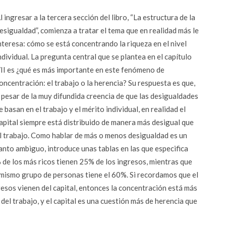
l ingresar a la tercera sección del libro, “La estructura de la
esigualdad”, comienza a tratar el tema que en realidad más le
nteresa: cómo se está concentrando la riqueza en el nivel
ndividual. La pregunta central que se plantea en el capítulo
II es ¿qué es más importante en este fenómeno de
oncentración: el trabajo o la herencia? Su respuesta es que,
 pesar de la muy difundida creencia de que las desigualdades
e basan en el trabajo y el mérito individual, en realidad el
apital siempre está distribuido de manera más desigual que
l trabajo. Como hablar de más o menos desigualdad es un
anto ambiguo, introduce unas tablas en las que especifica
 de los más ricos tienen 25% de los ingresos, mientras que
 mismo grupo de personas tiene el 60%. Si recordamos que el
resos vienen del capital, entonces la concentración está más
 del trabajo, y el capital es una cuestión más de herencia que