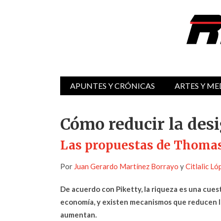
APUNTES Y CRÓNICAS
ARTES Y ME
Cómo reducir la des
Las propuestas de Thomas
Por
Juan Gerardo Martínez Borrayo
y
Citlalic L
De acuerdo con Piketty, la riqueza es una cue
economía, y existen mecanismos que reducen la
aumentan.