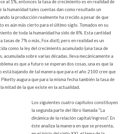
ce al 1%, entonces la tasa de crecimiento es en realidad de
de la humanidad tales cuentas dan como resultado un
uando la producción realmente ha crecido a pesar de que
o es aún más cierto para el último siglo. Tomados en su
imiento de toda la humanidad ha sido de 8%. Esta cantidad
 a tasas de 7% o más, Fox
dixit),
pero en realidad es un
ida como la ley del crecimiento acumulado (una tasa de
s, acumulada sobre varias décadas, lleva mecánicamente a
roblema es que a futuro se esperan dos cosas, una es que la
 está bajando de tal manera que para el año 2100 cree que
a, Piketty augura que para la misma fecha también la tasa de
 mitad de la que existe en la actualidad.
Los siguientes cuatro capítulos constituyen
la segunda parte del libro llamada “La
dinámica de la relación capital/ingreso”. En
éste analiza la manera en que se presenta,
en el inicio del siglo XXI, el tema de la