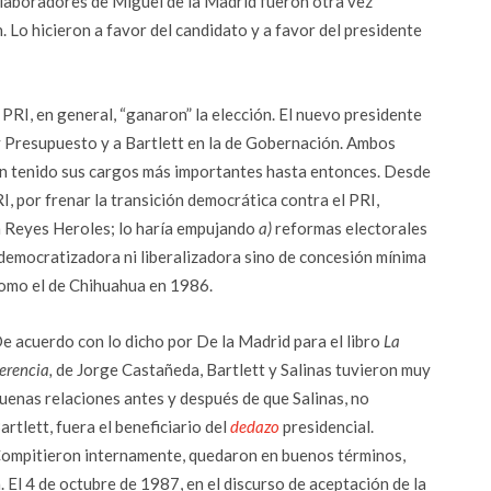
olaboradores de Miguel de la Madrid fueron otra vez
 Lo hicieron a favor del candidato y a favor del presidente
l PRI, en general, “ganaron” la elección. El nuevo presidente
y Presupuesto y a Bartlett en la de Gobernación. Ambos
ían tenido sus cargos más importantes hasta entonces. Desde
I, por frenar la transición democrática contra el PRI,
n Reyes Heroles; lo haría empujando
a)
reformas electorales
 democratizadora ni liberalizadora sino de concesión mínima
como el de Chihuahua en 1986.
e acuerdo con lo dicho por De la Madrid para el libro
La
erencia,
de Jorge Castañeda, Bartlett y Salinas tuvieron muy
uenas relaciones antes y después de que Salinas, no
artlett, fuera el beneficiario del
dedazo
presidencial.
ompitieron internamente, quedaron en buenos términos,
. El 4 de octubre de 1987, en el discurso de aceptación de la