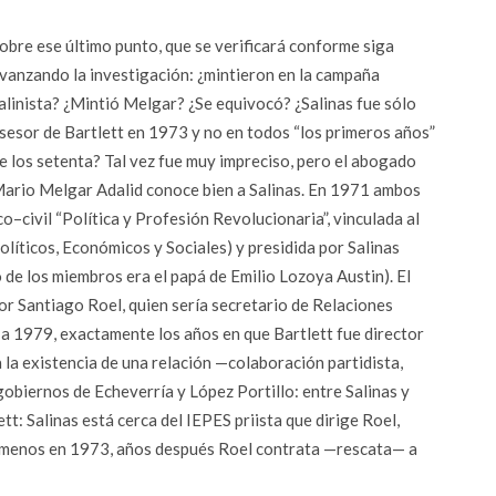
obre ese último punto, que se verificará conforme siga
vanzando la investigación: ¿mintieron en la campaña
alinista? ¿Mintió Melgar? ¿Se equivocó? ¿Salinas fue sólo
sesor de Bartlett en 1973 y no en todos “los primeros años”
e los setenta? Tal vez fue muy impreciso, pero el abogado
ario Melgar Adalid conoce bien a Salinas. En 1971 ambos
o–civil “Política y Profesión Revolucionaria”, vinculada al
olíticos, Económicos y Sociales) y presidida por Salinas
de los miembros era el papá de Emilio Lozoya Austin). El
por Santiago Roel, quien sería secretario de Relaciones
 a 1979, exactamente los años en que Bartlett fue director
a la existencia de una relación —colaboración partidista,
gobiernos de Echeverría y López Portillo: entre Salinas y
ett: Salinas está cerca del IEPES priista que dirige Roel,
al menos en 1973, años después Roel contrata —rescata— a