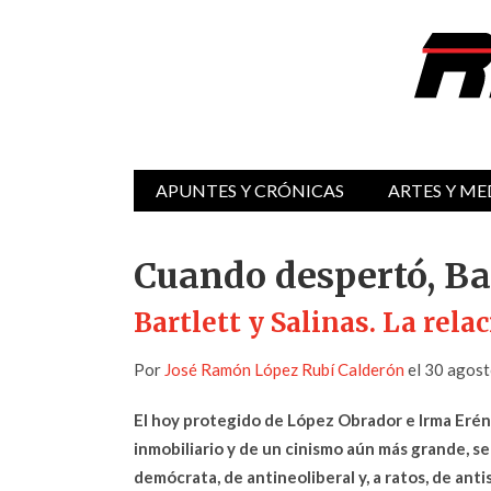
APUNTES Y CRÓNICAS
ARTES Y ME
Cuando despertó, Bar
Bartlett y Salinas. La rela
Por
José Ramón López Rubí Calderón
el 30 agost
El hoy protegido de López Obrador e Irma Erén
inmobiliario y de un cinismo aún más grande, s
demócrata, de antineoliberal y, a ratos, de ant