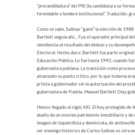
“precandidatura” del PRI (la candidatura se formal
formidable y hombre institucional”. Traducido: gr
Como se sabe, Salinas “ganó” la elección de 1988
Bartlett seguía ahí… Fue el operador principal d
obediencia al resultado del
dedazo
y su desempeño
Electoral. Hecho duro: Bartlett fue parte origina
Educación Pública. Lo fue hasta 1992, cuando Sali
gubernatura poblana. La transición como proceso 
alcanzado su punto crítico, por lo que todavía er
priista a gobernador sin la autorización del pres
gubernatura de Puebla. Manuel Bartlett Díaz gob
Hemos llegado al siglo XXI. El hoy protegido de 
dueño de un enorme patrimonio inmobiliario y de 
imagen de izquierdista y demócrata, de antineolibe
ser enemigo histórico de Carlos Salinas es otra me