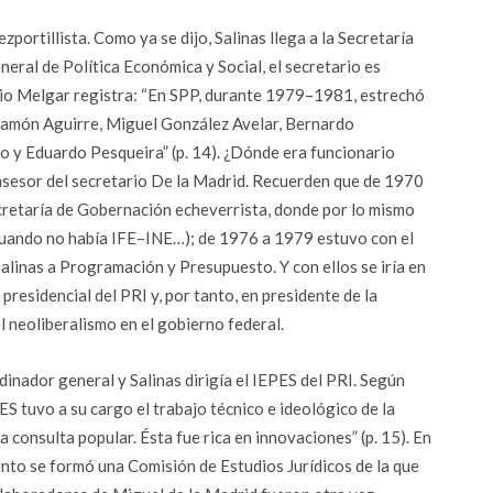
ortillista. Como ya se dijo, Salinas llega a la Secretaría
eral de Política Económica y Social, el secretario es
rio Melgar registra: “En SPP, durante 1979–1981, estrechó
Ramón Aguirre, Miguel González Avelar, Bernardo
 y Eduardo Pesqueira” (p. 14). ¿Dónde era funcionario
 asesor del secretario De la Madrid. Recuerden que de 1970
cretaría de Gobernación echeverrista, donde por lo mismo
(cuando no había IFE–INE…); de 1976 a 1979 estuvo con el
Salinas a Programación y Presupuesto. Y con ellos se iría en
presidencial del PRI y, por tanto, en presidente de la
 neoliberalismo en el gobierno federal.
dinador general y Salinas dirigía el IEPES del PRI. Según
S tuvo a su cargo el trabajo técnico e ideológico de la
 consulta popular. Ésta fue rica en innovaciones” (p. 15). En
nto se formó una Comisión de Estudios Jurídicos de la que