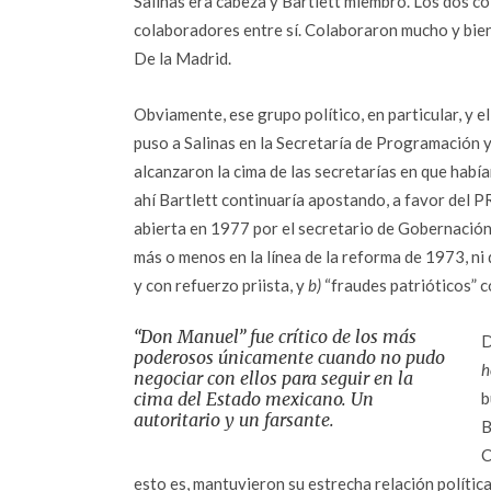
Salinas era cabeza y Bartlett miembro. Los dos c
colaboradores entre sí. Colaboraron mucho y bien.
De la Madrid.
Obviamente, ese grupo político, en particular, y e
puso a Salinas en la Secretaría de Programación 
alcanzaron la cima de las secretarías en que hab
ahí Bartlett continuaría apostando, a favor del PR
abierta en 1977 por el secretario de Gobernació
más o menos en la línea de la reforma de 1973, ni
y con refuerzo priista, y
b)
“fraudes patrióticos” 
“Don Manuel” fue crítico de los más
D
poderosos únicamente cuando no pudo
h
negociar con ellos para seguir en la
cima del Estado mexicano. Un
b
autoritario y un farsante.
B
C
esto es, mantuvieron su estrecha relación política