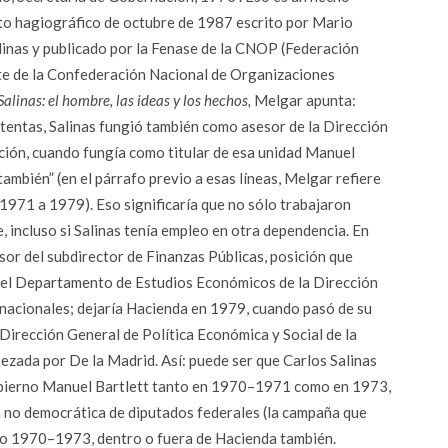
to hagiográfico de octubre de 1987 escrito por Mario
linas y publicado por la Fenase de la CNOP (Federación
rte de la Confederación Nacional de Organizaciones
Salinas: el hombre, las ideas y los hechos,
Melgar apunta:
etentas, Salinas fungió también como asesor de la Dirección
ción, cuando fungía como titular de esa unidad Manuel
también” (en el párrafo previo a esas líneas, Melgar refiere
 1971 a 1979). Eso significaría que no sólo trabajaron
, incluso si Salinas tenía empleo en otra dependencia. En
or del subdirector de Finanzas Públicas, posición que
el Departamento de Estudios Económicos de la Dirección
nacionales; dejaría Hacienda en 1979, cuando pasó de su
Dirección General de Política Económica y Social de la
zada por De la Madrid. Así: puede ser que Carlos Salinas
Gobierno Manuel Bartlett tanto en 1970–1971 como en 1973,
n no democrática de diputados federales (la campaña que
iodo 1970–1973, dentro o fuera de Hacienda también.