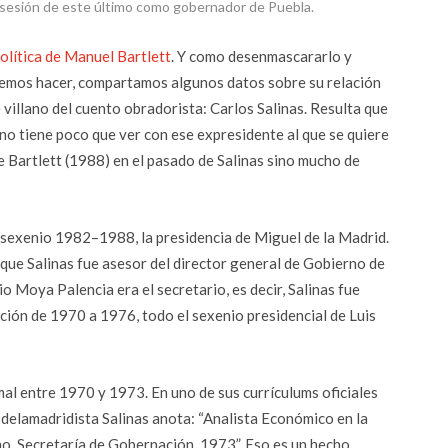
posesión de este último como gobernador de Puebla.
olítica de Manuel Bartlett
. Y como desenmascararlo y
debemos hacer, compartamos algunos datos sobre su relación
 villano del cuento obradorista: Carlos Salinas. Resulta que
 no tiene poco que ver con ese expresidente al que se quiere
 de Bartlett (1988) en el pasado de Salinas sino mucho de
el sexenio 1982–1988, la presidencia de Miguel de la Madrid.
ue Salinas fue asesor del director general de Gobierno de
 Moya Palencia era el secretario, es decir, Salinas fue
ción de 1970 a 1976, todo el sexenio presidencial de Luis
al entre 1970 y 1973. En uno de sus currículums oficiales
elamadridista Salinas anota: “Analista Económico en la
o, Secretaría de Gobernación, 1973”. Eso es un hecho