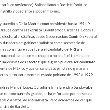
izaría en noviembre), Salinas llamó a Bartlett “político
an grillo y obediente al poder máximo.
 y sucedió a De la Madrid como presidente hasta 1994. Y
el fraude contra el expriista Cuauhtémoc Cárdenas. Cobró su
 electoral proSalinas desde Gobernación/Comisión Federal
l y duradera del gabinete salinista como secretario de
nas consintió en que fuera el candidato del PRI a la
nacional estaba en marcha pero no había ni terminado ni
an imposibles dos efectos: que alguien pudiera ser candidato
idente de México y que un candidato priista no ganara la
ernó autoritariamente el estado poblano de 1993 a 1999.
Andrés Manuel López Obrador e Irma Eréndira Sandoval, el
un cinismo aún más grande, se ha esforzado por darse una
ral y, a ratos, de antisalinista. Pero acabamos de ver que
ntira de Bartlett.