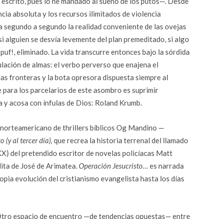
e escrito, pues lo he mandado al sueño de los putos—. Desde
cia absoluta y los recursos ilimitados de violencia
ea segundo a segundo la realidad conveniente de las ovejas
 si alguien se desvía levemente del plan premeditado, si algo
puf!, eliminado. La vida transcurre entonces bajo la sórdida
ulación de almas: el verbo perverso que enajena el
las fronteras y la bota opresora dispuesta siempre al
e para los parcelarios de este asombro es suprimir
a y acosa con ínfulas de Dios: Roland Krumb.
or norteamericano de thrillers bíblicos Og Mandino —
 (y al tercer día),
que recrea la historia terrenal del llamado
o XX) del pretendido escritor de novelas policíacas Matt
ita de José de Arimatea.
Operación Jesucristo…
es narrada
opia evolución del cristianismo evangelista hasta los días
tro espacio de encuentro —de tendencias opuestas— entre