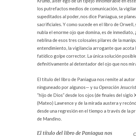
Krumb, álter ego de un tipejo innombrable en est
los putrefactos medios de comunicación, la vigilan
supeditados al poder, nos dice Paniagua, se plan
sacrificiales. Y como sucede en el libro de Orwell,
nubla el enorme ojo que domina, es de inmediato, ¡
neblina de esos tres colosales pilares de la manip
entendimiento, la vigilancia arrogante que acota 
fatídico golpe corrector. La única solución posibl
definitivamente al detentador del ojo que nos mir
El título del libro de Paniagua nos remite al aut
ninguneado por algunos— y su
Operación Jesucristo
“hijo de Dios” desde los ojos (de finales del sigl
(Mateo) Lawrence y de la mirada austera y recónd
desde una regresión en el tiempo a través de la pr
de Mandino.
El título del libro de Paniagua nos
O