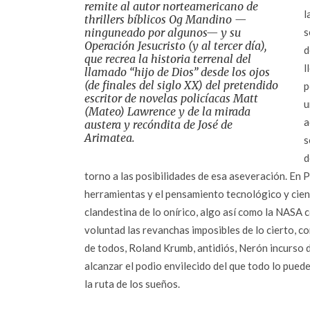
remite al autor norteamericano de
l
thrillers bíblicos Og Mandino —
ninguneado por algunos— y su
s
Operación Jesucristo (y al tercer día),
d
que recrea la historia terrenal del
l
llamado “hijo de Dios” desde los ojos
(de finales del siglo XX) del pretendido
p
escritor de novelas policíacas Matt
u
(Mateo) Lawrence y de la mirada
a
austera y recóndita de José de
Arimatea.
s
d
torno a las posibilidades de esa aseveración. En 
herramientas y el pensamiento tecnológico y cient
clandestina de lo onírico, algo así como la NASA 
voluntad las revanchas imposibles de lo cierto, c
de todos, Roland Krumb, antidiós, Nerón incurso de
alcanzar el podio envilecido del que todo lo puede
la ruta de los sueños.