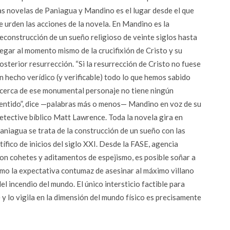
as novelas de Paniagua y Mandino es el lugar desde el que
e urden las acciones de la novela. En Mandino es la
econstrucción de un sueño religioso de veinte siglos hasta
legar al momento mismo de la crucifixión de Cristo y su
osterior resurrección. “Si la resurrección de Cristo no fuese
n hecho verídico (y verificable) todo lo que hemos sabido
cerca de ese monumental personaje no tiene ningún
entido”, dice —palabras más o menos— Mandino en voz de su
etective bíblico Matt Lawrence. Toda la novela gira en
Paniagua se trata de la construcción de un sueño con las
ífico de inicios del siglo XXI. Desde la FASE, agencia
con cohetes y aditamentos de espejismo, es posible soñar a
omo la expectativa contumaz de asesinar al máximo villano
l incendio del mundo. El único intersticio factible para
 y lo vigila en la dimensión del mundo físico es precisamente