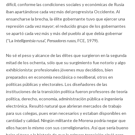
difícil, conforme las condiciones sociales y económicas de Rusia
iban apartándose cada vez más del progresista Occidente. Al
ensancharse la brecha, la élite gobernante tuvo que ejercer una
represión cada vez mayor; el reducido grupo de los gobernantes
se apartó cada vez más y más del pueblo al que debía gobernar
(“La
Intelligentsia
rusa”,
Pensadores rusos,
FCE, 1979).
No sé el peso y alcance de las élites que surgieron en la segunda
mitad de los ochenta, sólo que su surgimiento fue notorio y algo
exhibicionista: profesionales jóvenes muy decididos, bien
preparados en economía neoclásica o neoliberal, otros en
políticas públicas y electorales. Los diseñadores de las
instituciones de la transición política fueron profesores de teoría
política, derecho, economía, administración pública e ingeniería
electrónica. Resultó natural que abrieran mercados de trabajo
para sus colegas, pues eran necesarios y estaban disponibles en
cantidad y calidad. Ningún militante de Morena podría negar que
ellos hacen lo mismo con sus correligionarios. Así que sería bueno
bajar el tono a la historia de que la primera transición sirvió para