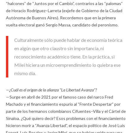
“halcones” de “Juntos por el Cambio”, contrarios a las “palomas”
de Horacio Rodríguez–Larreta (exjefe de Gobierno de la Ciudad
Autónoma de Buenos Aires). Recordemos que en la primera
vuelta electoral ganó Sergio Massa, candidato del peronismo.
Culturalmente sólo puede hablar de economía teórica
en algún que otro claustro sin importancia, ni
reconocimiento académico tiene. En la práctica, si
Milei hiciera un microemprendimiento lo quiebra ese
mismo día.
—¿Cuál es el origen de la alianza “La Libertad Avanza”?
—Surge en abril de 2021 por el famoso caso del narco Fred
Machado y el financiamiento espurio al “Frente Despertar” por
parte de los hermanos colombianos Cifuentes–Villa y el Cártel de
Sinaloa. ¿Qué quiero decir? Esos problemas con el financiamiento
hicieron morir a “Avanza Libertad”, el espacio político de José Luis
Espert, Luis Rosales y Javier Milei, que se habían unido para una