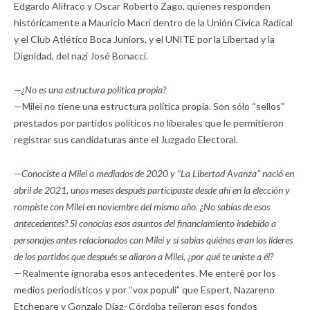
Edgardo Alifraco y Oscar Roberto Zago, quienes responden
históricamente a Mauricio Macri dentro de la Unión Cívica Radical
y el Club Atlético Boca Juniors, y el UNITE por la Libertad y la
Dignidad, del nazi José Bonacci.
—¿No es una estructura política propia?
—Milei no tiene una estructura política propia. Son sólo “sellos”
prestados por partidos políticos no liberales que le permitieron
registrar sus candidaturas ante el Juzgado Electoral.
—Conociste a Milei a mediados de 2020 y “La Libertad Avanza” nació en
abril de 2021, unos meses después participaste desde ahí en la elección y
rompiste con Milei en noviembre del mismo año. ¿No sabías de esos
antecedentes? Si conocías esos asuntos del financiamiento indebido a
personajes antes relacionados con Milei y si sabías quiénes eran los líderes
de los partidos que después se aliaron a Milei, ¿por qué te uniste a él?
—Realmente ignoraba esos antecedentes. Me enteré por los
medios periodísticos y por “vox populi” que Espert, Nazareno
Etchepare y Gonzalo Díaz–Córdoba tejieron esos fondos