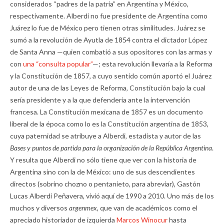
considerados “padres de la patria” en Argentina y México,
respectivamente. Alberdi no fue presidente de Argentina como
Juárez lo fue de México pero tienen otras similitudes. Juárez se
sumó a la revolución de Ayutla de 1854 contra el dictador López
de Santa Anna —quien combatió a sus opositores con las armas y
con
una “consulta popular”
—; esta revolución llevaría a la Reforma
y la Constitución de 1857, a cuyo sentido común aportó el Juárez
autor de una de las Leyes de Reforma, Constitución bajo la cual
sería presidente y a la que defendería ante la intervención
francesa. La Constitución mexicana de 1857 es un documento
liberal de la época como lo es la Constitución argentina de 1853,
cuya paternidad se atribuye a Alberdi, estadista y autor de las
Bases y puntos de partida para la organización de la República Argentina
.
Y resulta que Alberdi no sólo tiene que ver con la historia de
Argentina sino con la de México: uno de sus descendientes
directos (sobrino chozno o pentanieto, para abreviar), Gastón
Lucas Alberdi Peñavera, vivió aquí de 1990 a 2010. Uno más de los
muchos y diversos
argenmex,
que van de académicos como el
apreciado historiador de izquierda
Marcos Winocur
hasta