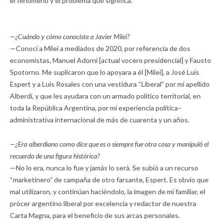
el fenómeno y el problema que significa.
—¿Cuándo y cómo conociste a Javier Milei?
—Conocí a Milei a mediados de 2020, por referencia de dos
economistas, Manuel Adorni [actual vocero presidencial] y Fausto
Spotorno. Me suplicaron que lo apoyara a él [Milei], a José Luis
Espert y a Luis Rosales con una vestidura “Liberal” por mi apellido
Alberdi, y que les ayudara con un armado político territorial, en
toda la República Argentina, por mi experiencia política–
administrativa internacional de más de cuarenta y un años.
—¿Era alberdiano como dice que es o siempre fue otra cosa y manipuló el
recuerdo de una figura histórica?
—No lo era, nunca lo fue y jamás lo será. Se subió a un recurso
“marketinero” de campaña de otro farsante, Espert. Es obvio que
mal utilizaron, y continúan haciéndolo, la imagen de mi familiar, el
prócer argentino liberal por excelencia y redactor de nuestra
Carta Magna, para el beneficio de sus arcas personales.