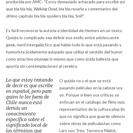
producida por AMC: “Estoy demasiado achacado para escribir así
que bla bla bla,
Walking Dead,
bla bla reseña y comentarios del
último capítulo bla bla spoilers bla bla. Snif”.
Es fácil reconocer la autoría e identidad de Hermes en un texto.
Quizás lo complicado sea definir ese estilo entre adolescente
geek, nerd intergaláctico que habla todo lo que está pasando y
humorista ácidamente avispado que utiliza el sentido del humor
como atractivo plumaje lo mismo que como ácida ballesta que
apunta sin contemplaciones al cerebro.
Lo que estoy tratando
O quizás no y el que se está
de decir es que escribe
pasando películas en la cabeza soy
en español, pero para
yo. Porque si bien sus críticas se
quien lo lee fuera de
Chile nunca está
enfocan en el catálogo de flims más
demás un
representativo de la cultura plop (lo
conocimiento
que no significa que guarde silencio
específico sobre el
sobre obras de peliculastas como
significado local de
los términos que
Lars von Trier, Terrence Malick,