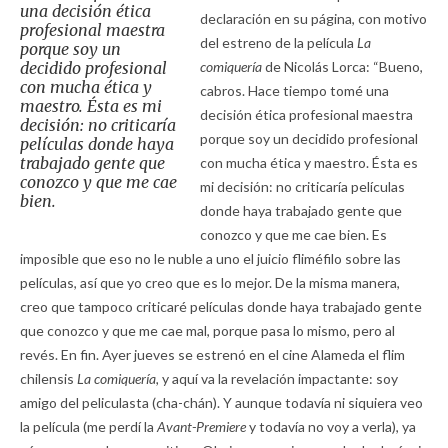
una decisión ética
declaración en su página, con motivo
profesional maestra
del estreno de la película
La
porque soy un
decidido profesional
comiquería
de Nicolás Lorca: “Bueno,
con mucha ética y
cabros. Hace tiempo tomé una
maestro. Ésta es mi
decisión ética profesional maestra
decisión: no criticaría
porque soy un decidido profesional
películas donde haya
trabajado gente que
con mucha ética y maestro. Ésta es
conozco y que me cae
mi decisión: no criticaría películas
bien.
donde haya trabajado gente que
conozco y que me cae bien. Es
imposible que eso no le nuble a uno el juicio fliméfilo sobre las
películas, así que yo creo que es lo mejor. De la misma manera,
creo que tampoco criticaré películas donde haya trabajado gente
que conozco y que me cae mal, porque pasa lo mismo, pero al
revés. En fin. Ayer jueves se estrenó en el cine Alameda el flim
chilensis
La comiquería,
y aquí va la revelación impactante: soy
amigo del peliculasta (cha-chán). Y aunque todavía ni siquiera veo
la película (me perdí la
Avant-Premiere
y todavía no voy a verla), ya