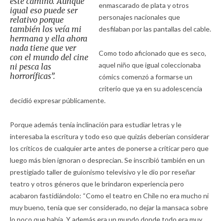
este camino. Aunque
enmascarado de plata y otros
igual eso puede ser
personajes nacionales que
relativo porque
también los veía mi
desfilaban por las pantallas del cable.
hermana y ella ahora
nada tiene que ver
Como todo aficionado que es seco,
con el mundo del cine
aquel niño que igual coleccionaba
ni pesca las
horroríficas”.
cómics comenzó a formarse un
criterio que ya en su adolescencia
decidió expresar públicamente.
Porque además tenía inclinación para estudiar letras y le
interesaba la escritura y todo eso que quizás deberían considerar
los críticos de cualquier arte antes de ponerse a criticar pero que
luego más bien ignoran o desprecian. Se inscribió también en un
prestigiado taller de guionismo televisivo y le dio por reseñar
teatro y otros géneros que le brindaron experiencia pero
acabaron fastidiándolo: “Como el teatro en Chile no era mucho ni
muy bueno, tenía que ser considerado, no dejar la mansaca sobre
lo poco que había. Y además era un mundo donde todo era muy