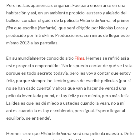
Pero no. Las apariencias engañan. Fue para encerrarse en una
habitación y así, en un ambiente propicio, austero y alejado del
bullicio, concluir el guión de la película
Historia de horror,
el primer
flim
que escribe (fanfarria), que será dirigido por Nicolás Lorca y
producido por IntroFilms Producciones, con miras de llegar este
mismo 2013 a las pantallas.
En su mundialmente conocido sitio
Flims,
Hermes se refirió así a
este proyecto emprendido: “No les puedo contar de qué se trata
porque es todo secreto todavía, pero les voy a contar que estoy
feliz, porque siempre he tenido ganas de escribir películas (por si
no se han dado cuenta) y ahora que van a hacer de verdad una
película inventada por mí, estoy feliz y con miedo, pero más feliz.
La idea es que les dé miedo a ustedes cuando la vean, no a mí
antes cuando la estoy escribiendo, pero igual. Espero llegar al
equilibrio, se entiende”.
Hermes cree que
Historia de horror
será una película maestra. De lo