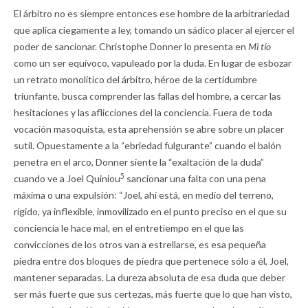
El árbitro no es siempre entonces ese hombre de la arbitrariedad
que aplica ciegamente a ley, tomando un sádico placer al ejercer el
poder de sancionar. Christophe Donner lo presenta en
Mi tío
como un ser equívoco, vapuleado por la duda. En lugar de esbozar
un retrato monolítico del árbitro, héroe de la certidumbre
triunfante, busca comprender las fallas del hombre, a cercar las
hesitaciones y las aflicciones del la conciencia. Fuera de toda
vocación masoquista, esta aprehensión se abre sobre un placer
sutil. Opuestamente a la “ebriedad fulgurante” cuando el balón
penetra en el arco, Donner siente la “exaltación de la duda”
5
cuando ve a Joel Quiniou
sancionar una falta con una pena
máxima o una expulsión: “Joel, ahí está, en medio del terreno,
rígido, ya inflexible, inmovilizado en el punto preciso en el que su
conciencia le hace mal, en el entretiempo en el que las
convicciones de los otros van a estrellarse, es esa pequeña
piedra entre dos bloques de piedra que pertenece sólo a él, Joel,
mantener separadas. La dureza absoluta de esa duda que deber
ser más fuerte que sus certezas, más fuerte que lo que han visto,