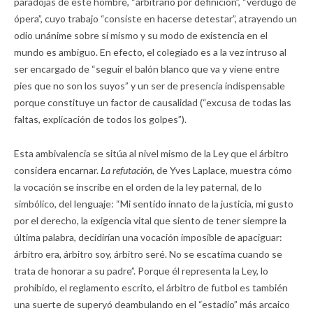
paradojas de este hombre, “arbitrario por definición”, “verdugo de
ópera”, cuyo trabajo “consiste en hacerse detestar”, atrayendo un
odio unánime sobre sí mismo y su modo de existencia en el
mundo es ambiguo. En efecto, el colegiado es a la vez intruso al
ser encargado de “seguir el balón blanco que va y viene entre
pies que no son los suyos” y un ser de presencia indispensable
porque constituye un factor de causalidad (“excusa de todas las
faltas, explicación de todos los golpes”).
Esta ambivalencia se sitúa al nivel mismo de la Ley que el árbitro
considera encarnar.
La refutación,
de Yves Laplace, muestra cómo
la vocación se inscribe en el orden de la ley paternal, de lo
simbólico, del lenguaje: “Mi sentido innato de la justicia, mi gusto
por el derecho, la exigencia vital que siento de tener siempre la
última palabra, decidirían una vocación imposible de apaciguar:
árbitro era, árbitro soy, árbitro seré. No se escatima cuando se
trata de honorar a su padre”. Porque él representa la Ley, lo
prohibido, el reglamento escrito, el árbitro de futbol es también
una suerte de superyó deambulando en el “estadio” más arcaico