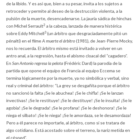
de la libido. Y es así que, bien a su pesar, invita a los sujetos a
retroceder y permite al deseo de la destrucción violenta, a la
pulsión de la muerte, desencadenarse. La jauría sádica de hinchas
2
con Michel Serrault
a la cabeza, lanzada de manera histérica
3
sobre Eddy Mitchell
(un árbitro que desgraciadamente pitó un
pénalti) en el filme
A muerte el árbitro
(1981), de Jean-Pierre Mocky,
nos lo recuerda. El árbitro mismo está invitado a volver en un
antro anal, a la regresión, hasta el abismo cloacal del “cagadero”.
En
San Antonio regresa la pelota
(Frédéric Dard) la parodia de la
partida que opone el equipo de Francia al equipo Eccema se
termina lógicamente por la muerte, ya no simbólica y verbal, sino
real y criminal del árbitro: “La grey se desgañita porque el árbitro
no sancionó la falta ¡Se le abuchea! ¡Se le chifla! ¡Se le lanzan
invectivas! ¡Se le restituye! ¡Se le destituye! ¡Se le insulta! ¡Se le
agobia! ¡Se le degrada! ¡Se le profana! ¡Se le deshonora! ¡Se le
niega el silbato! ¡Se le niega! ¡Se le amordaza, se le desamordaza!
Pero a él parece no importarle, al árbitro, como si se tratara de
algo cotidiano. Está acostado sobre el terreno, la nariz metida en
el césped”.