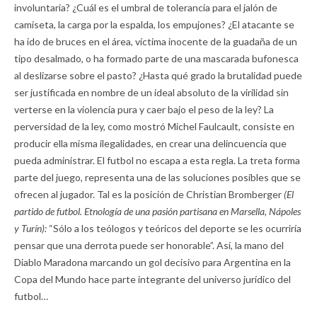
involuntaria? ¿Cuál es el umbral de tolerancia para el jalón de
camiseta, la carga por la espalda, los empujones? ¿El atacante se
ha ido de bruces en el área, víctima inocente de la guadaña de un
tipo desalmado, o ha formado parte de una mascarada bufonesca
al deslizarse sobre el pasto? ¿Hasta qué grado la brutalidad puede
ser justificada en nombre de un ideal absoluto de la virilidad sin
verterse en la violencia pura y caer bajo el peso de la ley? La
perversidad de la ley, como mostró Michel Faulcault, consiste en
producir ella misma ilegalidades, en crear una delincuencia que
pueda administrar. El futbol no escapa a esta regla. La treta forma
parte del juego, representa una de las soluciones posibles que se
ofrecen al jugador. Tal es la posición de Christian Bromberger
(El
partido de futbol. Etnología de una pasión partisana en Marsella, Nápoles
y Turín):
“Sólo a los teólogos y teóricos del deporte se les ocurriría
pensar que una derrota puede ser honorable”. Así, la mano del
Diablo Maradona marcando un gol decisivo para Argentina en la
Copa del Mundo hace parte integrante del universo jurídico del
futbol…