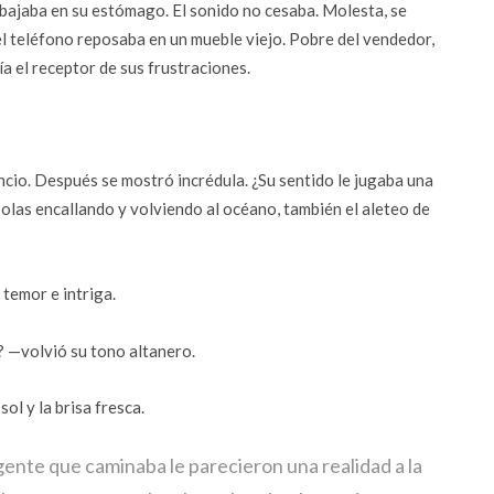
 bajaba en su estómago. El sonido no cesaba. Molesta, se
el teléfono reposaba en un mueble viejo. Pobre del vendedor,
a el receptor de sus frustraciones.
lencio. Después se mostró incrédula. ¿Su sentido le jugaba una
e olas encallando y volviendo al océano, también el aleteo de
temor e intriga.
 —volvió su tono altanero.
sol y la brisa fresca.
la gente que caminaba le parecieron una realidad a la