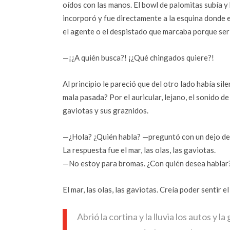
oídos con las manos. El bowl de palomitas subía y
incorporó y fue directamente a la esquina donde 
el agente o el despistado que marcaba porque serí
—¡¿A quién busca?! ¡¿Qué chingados quiere?!
Al principio le pareció que del otro lado había si
mala pasada? Por el auricular, lejano, el sonido d
gaviotas y sus graznidos.
—¿Hola? ¿Quién habla? —preguntó con un dejo de 
La respuesta fue el mar, las olas, las gaviotas.
—No estoy para bromas. ¿Con quién desea hablar?
El mar, las olas, las gaviotas. Creía poder sentir el 
Abrió la cortina y la lluvia los autos y 