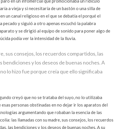
y paró en un infomercial que promocionaba un ridículo
ía a vieja y si necesitaría de un bastón o una silla de
n un canal religioso en el que se debatía el porqué el
a pecado y siguió a otro apenas escuchó la palabra
aparato y se dirigió al equipo de sonido para poner algo de
úcida podía ver la intensidad de la lluvia.
e, sus consejos, los recuerdos compartidos, las
as bendiciones y los deseos de buenas noches. A
 no lo hizo fue porque creía que ello significaba
gundo creyó que no se trataba del suyo, no lo utilizaba
 esas personas obstinadas en no dejar ir los aparatos del
cnologías argumentando que robaban la esencia de las
olía: las llamadas con su madre, sus consejos, los recuerdos
das, las bendiciones y los deseos de buenas noches. A su