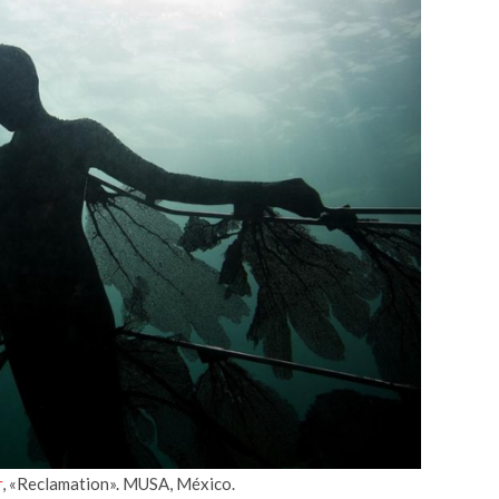
r
, «Reclamation». MUSA, México.